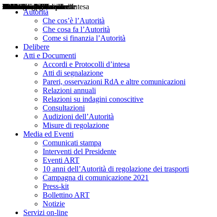
Delibere
Pareri
Consultazioni
Audizioni
Atti di Segnalazione
Accordi e Protocolli d'Intesa
Relazioni annuali
Misure di regolazione
Notizie
Comunicati Stampa
Bollettini ART
Convegni ART
Interviste del Presidente
Articoli in primo piano
Interventi del Presidente
2004
2005
2010
2013
2014
2015
2016
2017
2018
2019
202
2020
2021
2022
2023
2024
2025
2026
Aereo
Marittimo
Terrestre
Autorità
Che cos’è l’Autorità
Che cosa fa l’Autorità
Come si finanzia l’Autorità
Delibere
Atti e Documenti
Accordi e Protocolli d’intesa
Atti di segnalazione
Pareri, osservazioni RdA e altre comunicazioni
Relazioni annuali
Relazioni su indagini conoscitive
Consultazioni
Audizioni dell’Autorità
Misure di regolazione
Media ed Eventi
Comunicati stampa
Interventi del Presidente
Eventi ART
10 anni dell’Autorità di regolazione dei trasporti
Campagna di comunicazione 2021
Press-kit
Bollettino ART
Notizie
Servizi on-line