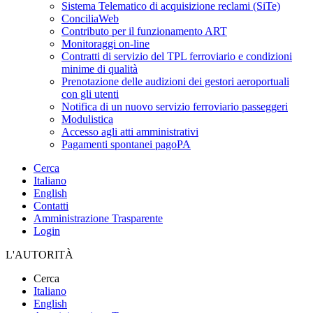
Sistema Telematico di acquisizione reclami (SiTe)
ConciliaWeb
Contributo per il funzionamento ART
Monitoraggi on-line
Contratti di servizio del TPL ferroviario e condizioni
minime di qualità
Prenotazione delle audizioni dei gestori aeroportuali
con gli utenti
Notifica di un nuovo servizio ferroviario passeggeri
Modulistica
Accesso agli atti amministrativi
Pagamenti spontanei pagoPA
Cerca
Italiano
English
Contatti
Amministrazione Trasparente
Login
L'AUTORITÀ
Cerca
Italiano
English