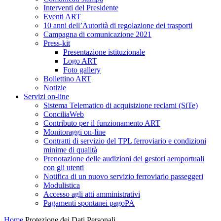
Interventi del Presidente
Eventi ART
10 anni dell’Autorità di regolazione dei trasporti
Campagna di comunicazione 2021
Press-kit
Presentazione istituzionale
Logo ART
Foto gallery
Bollettino ART
Notizie
Servizi on-line
Sistema Telematico di acquisizione reclami (SiTe)
ConciliaWeb
Contributo per il funzionamento ART
Monitoraggi on-line
Contratti di servizio del TPL ferroviario e condizioni
minime di qualità
Prenotazione delle audizioni dei gestori aeroportuali
con gli utenti
Notifica di un nuovo servizio ferroviario passeggeri
Modulistica
Accesso agli atti amministrativi
Pagamenti spontanei pagoPA
Home
Protezione dei Dati Personali