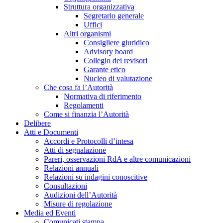
Struttura organizzativa
Segretario generale
Uffici
Altri organismi
Consigliere giuridico
Advisory board
Collegio dei revisori
Garante etico
Nucleo di valutazione
Che cosa fa l’Autorità
Normativa di riferimento
Regolamenti
Come si finanzia l’Autorità
Delibere
Atti e Documenti
Accordi e Protocolli d’intesa
Atti di segnalazione
Pareri, osservazioni RdA e altre comunicazioni
Relazioni annuali
Relazioni su indagini conoscitive
Consultazioni
Audizioni dell’Autorità
Misure di regolazione
Media ed Eventi
Comunicati stampa