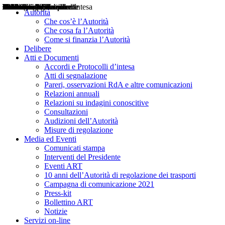
Delibere
Pareri
Consultazioni
Audizioni
Atti di Segnalazione
Accordi e Protocolli d'Intesa
Relazioni annuali
Misure di regolazione
Notizie
Comunicati Stampa
Bollettini ART
Convegni ART
Interviste del Presidente
Articoli in primo piano
Interventi del Presidente
2004
2005
2010
2013
2014
2015
2016
2017
2018
2019
202
2020
2021
2022
2023
2024
2025
2026
Aereo
Marittimo
Terrestre
Autorità
Che cos’è l’Autorità
Che cosa fa l’Autorità
Come si finanzia l’Autorità
Delibere
Atti e Documenti
Accordi e Protocolli d’intesa
Atti di segnalazione
Pareri, osservazioni RdA e altre comunicazioni
Relazioni annuali
Relazioni su indagini conoscitive
Consultazioni
Audizioni dell’Autorità
Misure di regolazione
Media ed Eventi
Comunicati stampa
Interventi del Presidente
Eventi ART
10 anni dell’Autorità di regolazione dei trasporti
Campagna di comunicazione 2021
Press-kit
Bollettino ART
Notizie
Servizi on-line