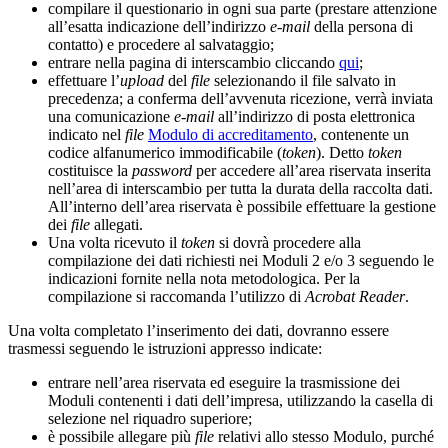
compilare il questionario in ogni sua parte (prestare attenzione
all’esatta indicazione dell’indirizzo
e-mail
della persona di
contatto) e procedere al salvataggio;
entrare nella pagina di interscambio cliccando
qui
;
effettuare l’
upload
del
file
selezionando il file salvato in
precedenza; a conferma dell’avvenuta ricezione, verrà inviata
una comunicazione
e-mail
all’indirizzo di posta elettronica
indicato nel
file
Modulo di accreditamento
, contenente un
codice alfanumerico immodificabile (
token
). Detto
token
costituisce la
password
per accedere all’area riservata inserita
nell’area di interscambio per tutta la durata della raccolta dati.
All’interno dell’area riservata è possibile effettuare la gestione
dei
file
allegati.
Una volta ricevuto il
token
si dovrà procedere alla
compilazione dei dati richiesti nei Moduli 2 e/o 3 seguendo le
indicazioni fornite nella nota metodologica. Per la
compilazione si raccomanda l’utilizzo di
Acrobat Reader
.
Una volta completato l’inserimento dei dati, dovranno essere
trasmessi seguendo le istruzioni appresso indicate:
entrare nell’area riservata ed eseguire la trasmissione dei
Moduli contenenti i dati dell’impresa, utilizzando la casella di
selezione nel riquadro superiore;
è possibile allegare più
file
relativi allo stesso Modulo, purché