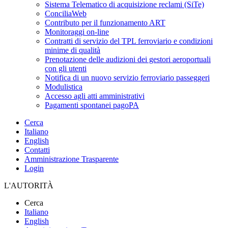
Sistema Telematico di acquisizione reclami (SiTe)
ConciliaWeb
Contributo per il funzionamento ART
Monitoraggi on-line
Contratti di servizio del TPL ferroviario e condizioni
minime di qualità
Prenotazione delle audizioni dei gestori aeroportuali
con gli utenti
Notifica di un nuovo servizio ferroviario passeggeri
Modulistica
Accesso agli atti amministrativi
Pagamenti spontanei pagoPA
Cerca
Italiano
English
Contatti
Amministrazione Trasparente
Login
L'AUTORITÀ
Cerca
Italiano
English