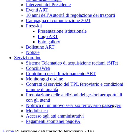
Interventi del Presidente
Eventi ART
10 anni dell’Autorità di regolazione dei trasporti
Campagna di comunicazione 2021
Press-kit
Presentazione istituzionale
Logo ART
Foto gallery
Bollettino ART
Notizie
Servizi on-line
Sistema Telematico di acquisizione reclami (SiTe)
ConciliaWeb
Contributo per il funzionamento ART
Monitoraggi on-line
Contratti di servizio del TPL ferroviario e condizioni
minime di qualità
Prenotazione delle audizioni dei gestori aeroportuali
con gli utenti
Notifica di un nuovo servizio ferroviario passeggeri
Modulistica
Accesso agli atti amministrativi
Pagamenti spontanei pagoPA
Home
Rilevazione dati trasporto ferroviario 2020