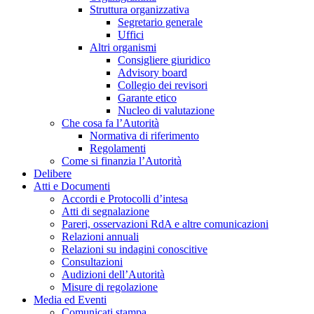
Struttura organizzativa
Segretario generale
Uffici
Altri organismi
Consigliere giuridico
Advisory board
Collegio dei revisori
Garante etico
Nucleo di valutazione
Che cosa fa l’Autorità
Normativa di riferimento
Regolamenti
Come si finanzia l’Autorità
Delibere
Atti e Documenti
Accordi e Protocolli d’intesa
Atti di segnalazione
Pareri, osservazioni RdA e altre comunicazioni
Relazioni annuali
Relazioni su indagini conoscitive
Consultazioni
Audizioni dell’Autorità
Misure di regolazione
Media ed Eventi
Comunicati stampa