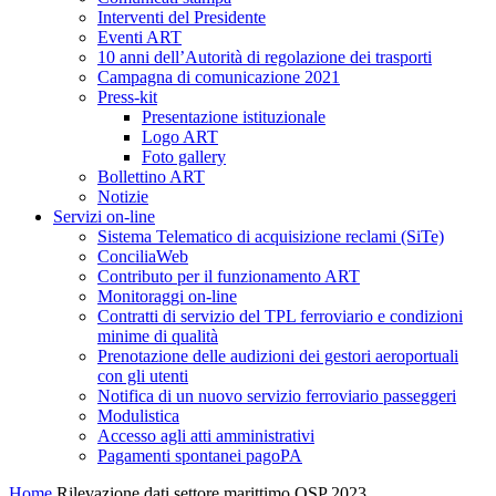
Interventi del Presidente
Eventi ART
10 anni dell’Autorità di regolazione dei trasporti
Campagna di comunicazione 2021
Press-kit
Presentazione istituzionale
Logo ART
Foto gallery
Bollettino ART
Notizie
Servizi on-line
Sistema Telematico di acquisizione reclami (SiTe)
ConciliaWeb
Contributo per il funzionamento ART
Monitoraggi on-line
Contratti di servizio del TPL ferroviario e condizioni
minime di qualità
Prenotazione delle audizioni dei gestori aeroportuali
con gli utenti
Notifica di un nuovo servizio ferroviario passeggeri
Modulistica
Accesso agli atti amministrativi
Pagamenti spontanei pagoPA
Home
Rilevazione dati settore marittimo OSP 2023