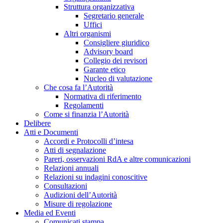
Struttura organizzativa
Segretario generale
Uffici
Altri organismi
Consigliere giuridico
Advisory board
Collegio dei revisori
Garante etico
Nucleo di valutazione
Che cosa fa l’Autorità
Normativa di riferimento
Regolamenti
Come si finanzia l’Autorità
Delibere
Atti e Documenti
Accordi e Protocolli d’intesa
Atti di segnalazione
Pareri, osservazioni RdA e altre comunicazioni
Relazioni annuali
Relazioni su indagini conoscitive
Consultazioni
Audizioni dell’Autorità
Misure di regolazione
Media ed Eventi
Comunicati stampa