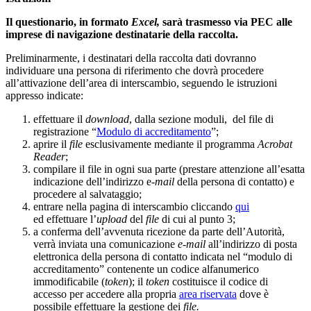
Il questionario, in formato
Excel,
sarà trasmesso via PEC alle
imprese di navigazione destinatarie della raccolta.
Preliminarmente, i destinatari della raccolta dati dovranno
individuare una persona di riferimento che dovrà procedere
all’attivazione dell’area di interscambio, seguendo le istruzioni
appresso indicate:
effettuare il
download
, dalla sezione moduli, del file di
registrazione “
Modulo di accreditamento
”;
aprire il
file
esclusivamente mediante il programma
Acrobat
Reader
;
compilare il file in ogni sua parte (prestare attenzione all’esatta
indicazione dell’indirizzo e
-mail
della persona di contatto) e
procedere al salvataggio;
entrare nella pagina di interscambio cliccando
qui
ed effettuare l’
upload
del
file
di cui al punto 3;
a conferma dell’avvenuta ricezione da parte dell’Autorità,
verrà inviata una comunicazione
e-mail
all’indirizzo di posta
elettronica della persona di contatto indicata nel “modulo di
accreditamento” contenente un codice alfanumerico
immodificabile (
token
); il
token
costituisce il codice di
accesso per accedere alla propria
area riservata
dove è
possibile effettuare la gestione dei
file.