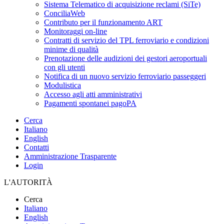
Sistema Telematico di acquisizione reclami (SiTe)
ConciliaWeb
Contributo per il funzionamento ART
Monitoraggi on-line
Contratti di servizio del TPL ferroviario e condizioni
minime di qualità
Prenotazione delle audizioni dei gestori aeroportuali
con gli utenti
Notifica di un nuovo servizio ferroviario passeggeri
Modulistica
Accesso agli atti amministrativi
Pagamenti spontanei pagoPA
Cerca
Italiano
English
Contatti
Amministrazione Trasparente
Login
L'AUTORITÀ
Cerca
Italiano
English