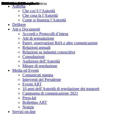
Delibere
Pareri
Consultazioni
Audizioni
Atti di Segnalazione
Accordi e Protocolli d'Intesa
Relazioni annuali
Misure di regolazione
Notizie
Comunicati Stampa
Bollettini ART
Convegni ART
Interviste del Presidente
Articoli in primo piano
Interventi del Presidente
2004
2005
2010
2013
2014
2015
2016
2017
2018
2019
202
2020
2021
2022
2023
2024
2025
2026
Aereo
Marittimo
Terrestre
Autorità
Che cos’è l’Autorità
Che cosa fa l’Autorità
Come si finanzia l’Autorità
Delibere
Atti e Documenti
Accordi e Protocolli d’intesa
Atti di segnalazione
Pareri, osservazioni RdA e altre comunicazioni
Relazioni annuali
Relazioni su indagini conoscitive
Consultazioni
Audizioni dell’Autorità
Misure di regolazione
Media ed Eventi
Comunicati stampa
Interventi del Presidente
Eventi ART
10 anni dell’Autorità di regolazione dei trasporti
Campagna di comunicazione 2021
Press-kit
Bollettino ART
Notizie
Servizi on-line