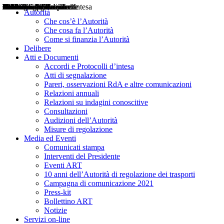
Delibere
Pareri
Consultazioni
Audizioni
Atti di Segnalazione
Accordi e Protocolli d'Intesa
Relazioni annuali
Misure di regolazione
Notizie
Comunicati Stampa
Bollettini ART
Convegni ART
Interviste del Presidente
Articoli in primo piano
Interventi del Presidente
2004
2005
2010
2013
2014
2015
2016
2017
2018
2019
202
2020
2021
2022
2023
2024
2025
2026
Aereo
Marittimo
Terrestre
Autorità
Che cos’è l’Autorità
Che cosa fa l’Autorità
Come si finanzia l’Autorità
Delibere
Atti e Documenti
Accordi e Protocolli d’intesa
Atti di segnalazione
Pareri, osservazioni RdA e altre comunicazioni
Relazioni annuali
Relazioni su indagini conoscitive
Consultazioni
Audizioni dell’Autorità
Misure di regolazione
Media ed Eventi
Comunicati stampa
Interventi del Presidente
Eventi ART
10 anni dell’Autorità di regolazione dei trasporti
Campagna di comunicazione 2021
Press-kit
Bollettino ART
Notizie
Servizi on-line