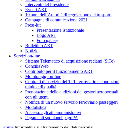
Interventi del Presidente
Eventi ART
10 anni dell’Autorità di regolazione dei trasporti
Campagna di comunicazione 2021
Press-kit
Presentazione istituzionale
Logo ART
Foto gallery
Bollettino ART
Notizie
Servizi on-line
Sistema Telematico di acquisizione reclami (SiTe)
ConciliaWeb
Contributo per il funzionamento ART
Monitoraggi on-line
Contratti di servizio del TPL ferroviario e condizioni
minime di qualità
Prenotazione delle audizioni dei gestori aeroportuali
con gli utenti
Notifica di un nuovo servizio ferroviario passeggeri
Modulistica
Accesso agli atti amministrativi
Pagamenti spontanei pagoPA
Home
Informativa sul trattamento dei dati personali