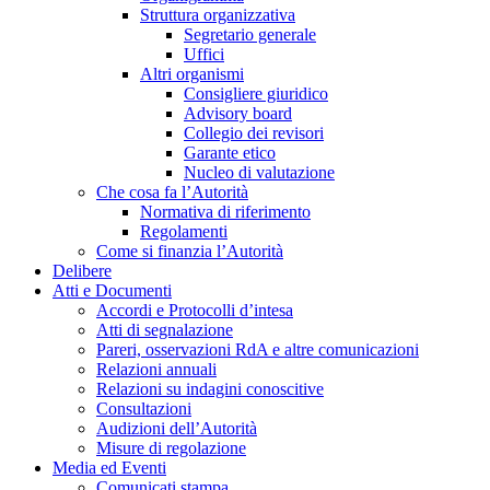
Struttura organizzativa
Segretario generale
Uffici
Altri organismi
Consigliere giuridico
Advisory board
Collegio dei revisori
Garante etico
Nucleo di valutazione
Che cosa fa l’Autorità
Normativa di riferimento
Regolamenti
Come si finanzia l’Autorità
Delibere
Atti e Documenti
Accordi e Protocolli d’intesa
Atti di segnalazione
Pareri, osservazioni RdA e altre comunicazioni
Relazioni annuali
Relazioni su indagini conoscitive
Consultazioni
Audizioni dell’Autorità
Misure di regolazione
Media ed Eventi
Comunicati stampa