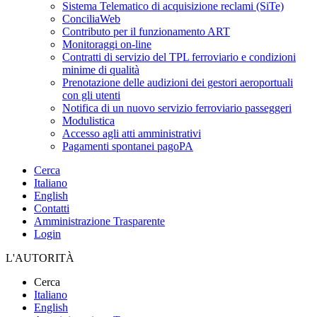
Sistema Telematico di acquisizione reclami (SiTe)
ConciliaWeb
Contributo per il funzionamento ART
Monitoraggi on-line
Contratti di servizio del TPL ferroviario e condizioni
minime di qualità
Prenotazione delle audizioni dei gestori aeroportuali
con gli utenti
Notifica di un nuovo servizio ferroviario passeggeri
Modulistica
Accesso agli atti amministrativi
Pagamenti spontanei pagoPA
Cerca
Italiano
English
Contatti
Amministrazione Trasparente
Login
L'AUTORITÀ
Cerca
Italiano
English