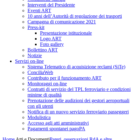
Interventi del Presidente
Eventi ART
10 anni dell’Autorità di regolazione dei trasporti
Campagna di comunicazione 2021
Press-kit
Presentazione istituzionale
Logo ART
Foto gallery
Bollettino ART
Notizie
Servizi on-line
Sistema Telematico di acquisizione reclami (SiTe)
ConciliaWeb
Contributo per il funzionamento ART
Monitoraggi on-line
Contratti di servizio del TPL ferroviario e condizioni
minime di qualità
Prenotazione delle audizioni dei gestori aeroportuali
con gli utenti
Notifica di un nuovo servizio ferroviario passeggeri
Modulistica
Accesso agli atti amministrativi
Pagamenti spontanei pagoPA
Home
Atti e Documenti
Pareri, osservazioni RdA e altre