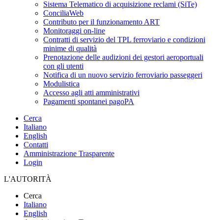
Sistema Telematico di acquisizione reclami (SiTe)
ConciliaWeb
Contributo per il funzionamento ART
Monitoraggi on-line
Contratti di servizio del TPL ferroviario e condizioni
minime di qualità
Prenotazione delle audizioni dei gestori aeroportuali
con gli utenti
Notifica di un nuovo servizio ferroviario passeggeri
Modulistica
Accesso agli atti amministrativi
Pagamenti spontanei pagoPA
Cerca
Italiano
English
Contatti
Amministrazione Trasparente
Login
L'AUTORITÀ
Cerca
Italiano
English