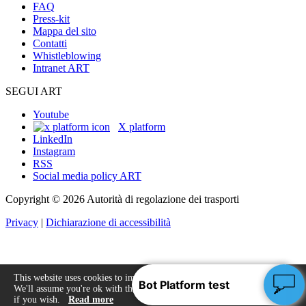
FAQ
Press-kit
Mappa del sito
Contatti
Whistleblowing
Intranet ART
SEGUI ART
Youtube
X platform
LinkedIn
Instagram
RSS
Social media policy ART
Copyright © 2026 Autorità di regolazione dei trasporti
Privacy
|
Dichiarazione di accessibilità
This website uses cookies to improve your experience.
We'll assume you're ok with this, but you can opt-out
Accept
if you wish.
Read more