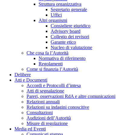
Struttura organizzativa
Segretario generale
Uffici
Altri organismi
Consigliere giuridico
Advisory board
Collegio dei revisori
Garante etico
Nucleo di valutazione
Che cosa fa l’Autorità
Normativa di riferimento
Regolamenti
Come si finanzia l’Autorità
Delibere
Atti e Documenti
Accordi e Protocolli d’intesa
Atti di segnalazione
Pareri, osservazioni RdA e altre comunicazioni
Relazioni annuali
Relazioni su indagini conoscitive
Consultazioni
Audizioni dell’Autorità
Misure di regolazione
Media ed Eventi
Comunicati stampa