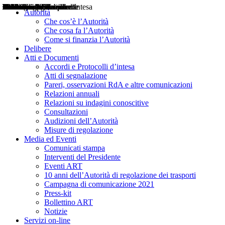
Delibere
Pareri
Consultazioni
Audizioni
Atti di Segnalazione
Accordi e Protocolli d'Intesa
Relazioni annuali
Misure di regolazione
Notizie
Comunicati Stampa
Bollettini ART
Convegni ART
Interviste del Presidente
Articoli in primo piano
Interventi del Presidente
2004
2005
2010
2013
2014
2015
2016
2017
2018
2019
202
2020
2021
2022
2023
2024
2025
2026
Aereo
Marittimo
Terrestre
Autorità
Che cos’è l’Autorità
Che cosa fa l’Autorità
Come si finanzia l’Autorità
Delibere
Atti e Documenti
Accordi e Protocolli d’intesa
Atti di segnalazione
Pareri, osservazioni RdA e altre comunicazioni
Relazioni annuali
Relazioni su indagini conoscitive
Consultazioni
Audizioni dell’Autorità
Misure di regolazione
Media ed Eventi
Comunicati stampa
Interventi del Presidente
Eventi ART
10 anni dell’Autorità di regolazione dei trasporti
Campagna di comunicazione 2021
Press-kit
Bollettino ART
Notizie
Servizi on-line