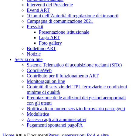
Interventi del Presidente
Eventi ART
10 anni dell’Autorità di regolazione dei trasporti
Campagna di comunicazione 2021
Press-kit
Presentazione istituzionale
Logo ART
Foto gallery
Bollettino ART
Notizie
Servizi on-line
Sistema Telematico di acquisizione reclami (SiTe)
ConciliaWeb
Contributo per il funzionamento ART
Monitoraggi on-line
Contratti di servizio del TPL ferroviario e condizioni
minime di qualità
Prenotazione delle audizioni dei gestori aeroportuali
con gli utenti
Notifica di un nuovo servizio ferroviario passeggeri
Modulistica
Accesso agli atti amministrativi
Pagamenti spontanei pagoPA
Home
Atti e Documenti
Pareri, osservazioni RdA e altre