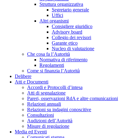
Struttura organizzativa
Segretario generale
Uffici
Altri organismi
Consigliere giuridico
Advisory board
Collegio dei revisori
Garante etico
Nucleo di valutazione
Che cosa fa l’Autorità
Normativa di riferimento
Regolamenti
Come si finanzia l’Autorità
Delibere
Atti e Documenti
Accordi e Protocolli d’intesa
Atti di segnalazione
Pareri, osservazioni RdA e altre comunicazioni
Relazioni annuali
Relazioni su indagini conoscitive
Consultazioni
Audizioni dell’Autorità
Misure di regolazione
Media ed Eventi
Comunicati stampa