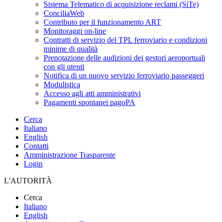
Sistema Telematico di acquisizione reclami (SiTe)
ConciliaWeb
Contributo per il funzionamento ART
Monitoraggi on-line
Contratti di servizio del TPL ferroviario e condizioni
minime di qualità
Prenotazione delle audizioni dei gestori aeroportuali
con gli utenti
Notifica di un nuovo servizio ferroviario passeggeri
Modulistica
Accesso agli atti amministrativi
Pagamenti spontanei pagoPA
Cerca
Italiano
English
Contatti
Amministrazione Trasparente
Login
L'AUTORITÀ
Cerca
Italiano
English