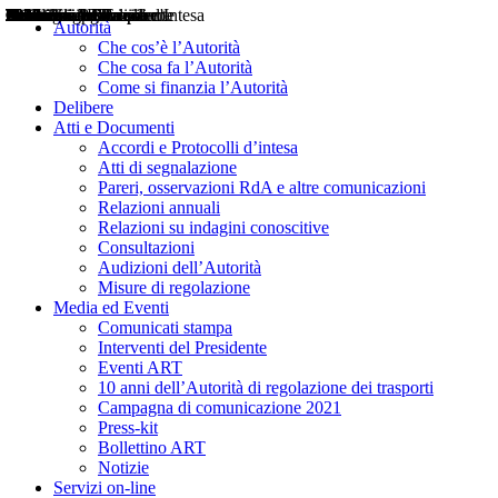
Delibere
Pareri
Consultazioni
Audizioni
Atti di Segnalazione
Accordi e Protocolli d'Intesa
Relazioni annuali
Misure di regolazione
Notizie
Comunicati Stampa
Bollettini ART
Convegni ART
Interviste del Presidente
Articoli in primo piano
Interventi del Presidente
2004
2005
2010
2013
2014
2015
2016
2017
2018
2019
202
2020
2021
2022
2023
2024
2025
2026
Aereo
Marittimo
Terrestre
Autorità
Che cos’è l’Autorità
Che cosa fa l’Autorità
Come si finanzia l’Autorità
Delibere
Atti e Documenti
Accordi e Protocolli d’intesa
Atti di segnalazione
Pareri, osservazioni RdA e altre comunicazioni
Relazioni annuali
Relazioni su indagini conoscitive
Consultazioni
Audizioni dell’Autorità
Misure di regolazione
Media ed Eventi
Comunicati stampa
Interventi del Presidente
Eventi ART
10 anni dell’Autorità di regolazione dei trasporti
Campagna di comunicazione 2021
Press-kit
Bollettino ART
Notizie
Servizi on-line