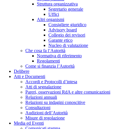
Struttura organizzativa
Segretario generale
Uffici
Altri organismi
Consigliere giuridico
Advisory board
Collegio dei revisori
Garante etico
Nucleo di valutazione
Che cosa fa l’Autorità
Normativa di riferimento
Regolamenti
Come si finanzia l’Autorità
Delibere
Atti e Documenti
Accordi e Protocolli d’intesa
Atti di segnalazione
Pareri, osservazioni RdA e altre comunicazioni
Relazioni annuali
Relazioni su indagini conoscitive
Consultazioni
Audizioni dell’Autorità
Misure di regolazione
Media ed Eventi
Comunicati stampa