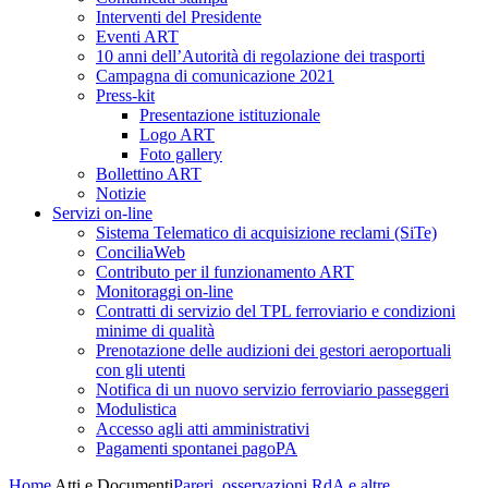
Interventi del Presidente
Eventi ART
10 anni dell’Autorità di regolazione dei trasporti
Campagna di comunicazione 2021
Press-kit
Presentazione istituzionale
Logo ART
Foto gallery
Bollettino ART
Notizie
Servizi on-line
Sistema Telematico di acquisizione reclami (SiTe)
ConciliaWeb
Contributo per il funzionamento ART
Monitoraggi on-line
Contratti di servizio del TPL ferroviario e condizioni
minime di qualità
Prenotazione delle audizioni dei gestori aeroportuali
con gli utenti
Notifica di un nuovo servizio ferroviario passeggeri
Modulistica
Accesso agli atti amministrativi
Pagamenti spontanei pagoPA
Home
Atti e Documenti
Pareri, osservazioni RdA e altre