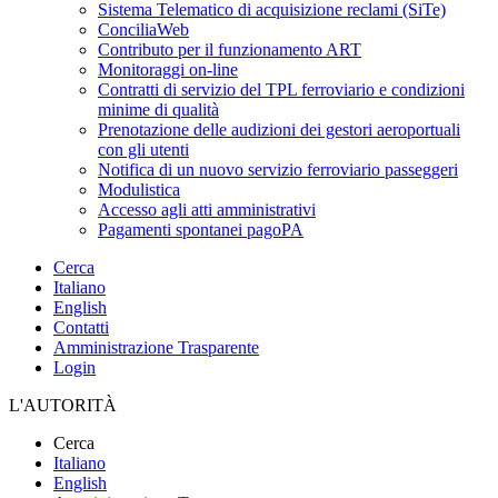
Sistema Telematico di acquisizione reclami (SiTe)
ConciliaWeb
Contributo per il funzionamento ART
Monitoraggi on-line
Contratti di servizio del TPL ferroviario e condizioni
minime di qualità
Prenotazione delle audizioni dei gestori aeroportuali
con gli utenti
Notifica di un nuovo servizio ferroviario passeggeri
Modulistica
Accesso agli atti amministrativi
Pagamenti spontanei pagoPA
Cerca
Italiano
English
Contatti
Amministrazione Trasparente
Login
L'AUTORITÀ
Cerca
Italiano
English