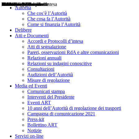
Delibere
Pareri
Consultazioni
Audizioni
Atti di Segnalazione
Accordi e Protocolli d'Intesa
Relazioni annuali
Misure di regolazione
Notizie
Comunicati Stampa
Bollettini ART
Convegni ART
Interviste del Presidente
Articoli in primo piano
Interventi del Presidente
2004
2005
2010
2013
2014
2015
2016
2017
2018
2019
202
2020
2021
2022
2023
2024
2025
2026
Aereo
Marittimo
Terrestre
Autorità
Che cos’è l’Autorità
Che cosa fa l’Autorità
Come si finanzia l’Autorità
Delibere
Atti e Documenti
Accordi e Protocolli d’intesa
Atti di segnalazione
Pareri, osservazioni RdA e altre comunicazioni
Relazioni annuali
Relazioni su indagini conoscitive
Consultazioni
Audizioni dell’Autorità
Misure di regolazione
Media ed Eventi
Comunicati stampa
Interventi del Presidente
Eventi ART
10 anni dell’Autorità di regolazione dei trasporti
Campagna di comunicazione 2021
Press-kit
Bollettino ART
Notizie
Servizi on-line