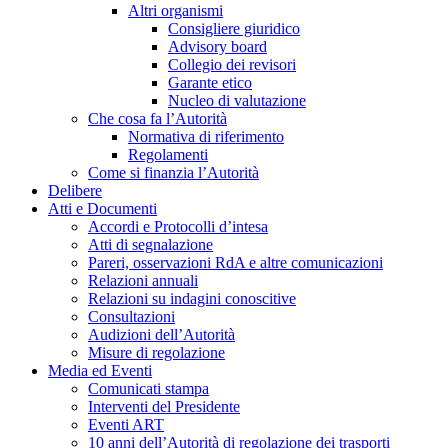
Altri organismi
Consigliere giuridico
Advisory board
Collegio dei revisori
Garante etico
Nucleo di valutazione
Che cosa fa l’Autorità
Normativa di riferimento
Regolamenti
Come si finanzia l’Autorità
Delibere
Atti e Documenti
Accordi e Protocolli d’intesa
Atti di segnalazione
Pareri, osservazioni RdA e altre comunicazioni
Relazioni annuali
Relazioni su indagini conoscitive
Consultazioni
Audizioni dell’Autorità
Misure di regolazione
Media ed Eventi
Comunicati stampa
Interventi del Presidente
Eventi ART
10 anni dell’Autorità di regolazione dei trasporti