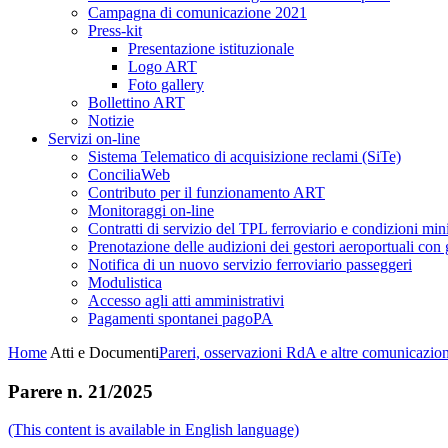
Campagna di comunicazione 2021
Press-kit
Presentazione istituzionale
Logo ART
Foto gallery
Bollettino ART
Notizie
Servizi on-line
Sistema Telematico di acquisizione reclami (SiTe)
ConciliaWeb
Contributo per il funzionamento ART
Monitoraggi on-line
Contratti di servizio del TPL ferroviario e condizioni min
Prenotazione delle audizioni dei gestori aeroportuali con g
Notifica di un nuovo servizio ferroviario passeggeri
Modulistica
Accesso agli atti amministrativi
Pagamenti spontanei pagoPA
Home
Atti e Documenti
Pareri, osservazioni RdA e altre comunicazion
Parere n. 21/2025
(This content is available in English language)