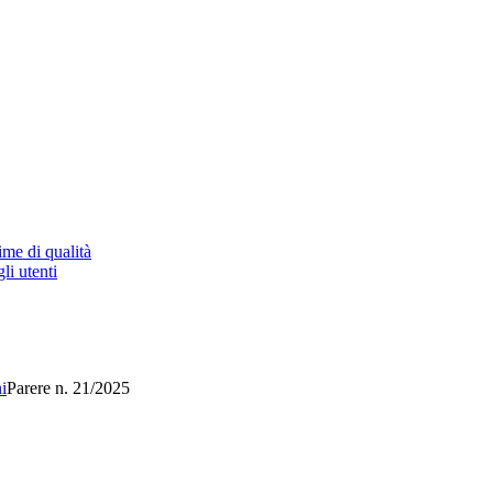
ime di qualità
li utenti
i
Parere n. 21/2025