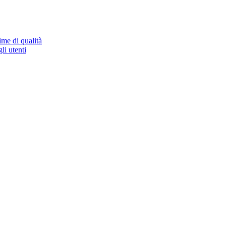
ime di qualità
li utenti