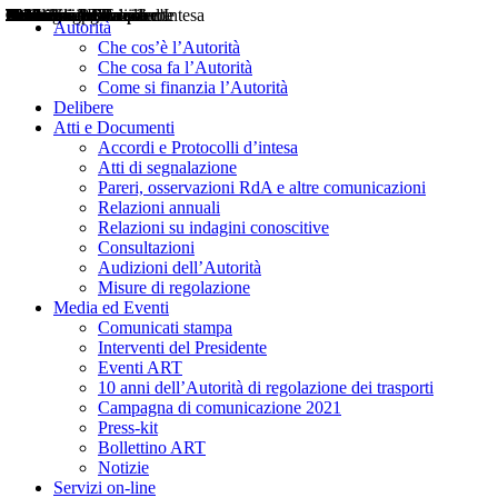
Delibere
Pareri
Consultazioni
Audizioni
Atti di Segnalazione
Accordi e Protocolli d'Intesa
Relazioni annuali
Misure di regolazione
Notizie
Comunicati Stampa
Bollettini ART
Convegni ART
Interviste del Presidente
Articoli in primo piano
Interventi del Presidente
2004
2005
2010
2013
2014
2015
2016
2017
2018
2019
202
2020
2021
2022
2023
2024
2025
2026
Aereo
Marittimo
Terrestre
Autorità
Che cos’è l’Autorità
Che cosa fa l’Autorità
Come si finanzia l’Autorità
Delibere
Atti e Documenti
Accordi e Protocolli d’intesa
Atti di segnalazione
Pareri, osservazioni RdA e altre comunicazioni
Relazioni annuali
Relazioni su indagini conoscitive
Consultazioni
Audizioni dell’Autorità
Misure di regolazione
Media ed Eventi
Comunicati stampa
Interventi del Presidente
Eventi ART
10 anni dell’Autorità di regolazione dei trasporti
Campagna di comunicazione 2021
Press-kit
Bollettino ART
Notizie
Servizi on-line