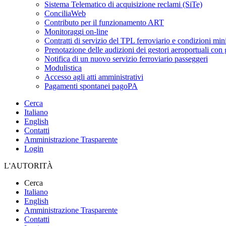
Sistema Telematico di acquisizione reclami (SiTe)
ConciliaWeb
Contributo per il funzionamento ART
Monitoraggi on-line
Contratti di servizio del TPL ferroviario e condizioni min
Prenotazione delle audizioni dei gestori aeroportuali con g
Notifica di un nuovo servizio ferroviario passeggeri
Modulistica
Accesso agli atti amministrativi
Pagamenti spontanei pagoPA
Cerca
Italiano
English
Contatti
Amministrazione Trasparente
Login
L'AUTORITÀ
Cerca
Italiano
English
Amministrazione Trasparente
Contatti