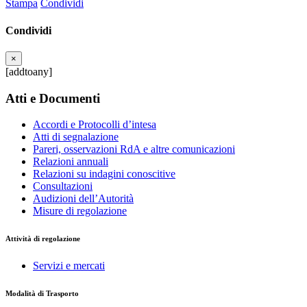
Stampa
Condividi
Condividi
×
[addtoany]
Atti e Documenti
Accordi e Protocolli d’intesa
Atti di segnalazione
Pareri, osservazioni RdA e altre comunicazioni
Relazioni annuali
Relazioni su indagini conoscitive
Consultazioni
Audizioni dell’Autorità
Misure di regolazione
Attività di regolazione
Servizi e mercati
Modalità di Trasporto