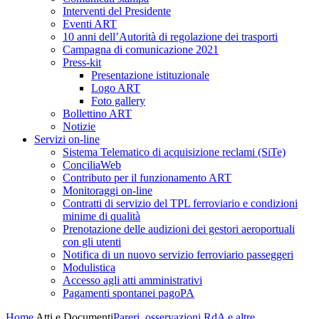
Interventi del Presidente
Eventi ART
10 anni dell’Autorità di regolazione dei trasporti
Campagna di comunicazione 2021
Press-kit
Presentazione istituzionale
Logo ART
Foto gallery
Bollettino ART
Notizie
Servizi on-line
Sistema Telematico di acquisizione reclami (SiTe)
ConciliaWeb
Contributo per il funzionamento ART
Monitoraggi on-line
Contratti di servizio del TPL ferroviario e condizioni
minime di qualità
Prenotazione delle audizioni dei gestori aeroportuali
con gli utenti
Notifica di un nuovo servizio ferroviario passeggeri
Modulistica
Accesso agli atti amministrativi
Pagamenti spontanei pagoPA
Home
Atti e Documenti
Pareri, osservazioni RdA e altre