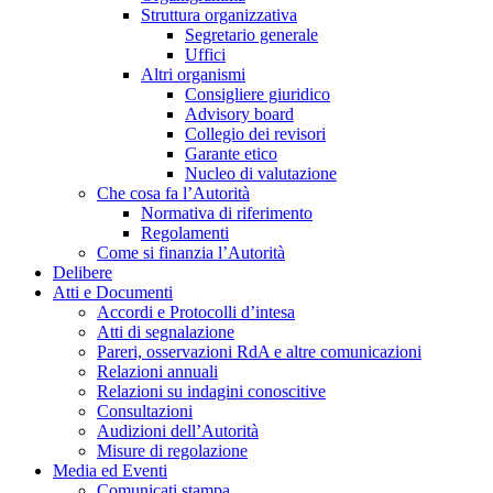
Struttura organizzativa
Segretario generale
Uffici
Altri organismi
Consigliere giuridico
Advisory board
Collegio dei revisori
Garante etico
Nucleo di valutazione
Che cosa fa l’Autorità
Normativa di riferimento
Regolamenti
Come si finanzia l’Autorità
Delibere
Atti e Documenti
Accordi e Protocolli d’intesa
Atti di segnalazione
Pareri, osservazioni RdA e altre comunicazioni
Relazioni annuali
Relazioni su indagini conoscitive
Consultazioni
Audizioni dell’Autorità
Misure di regolazione
Media ed Eventi
Comunicati stampa