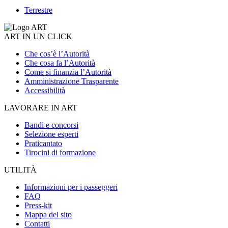
Terrestre
ART IN UN CLICK
Che cos’è l’Autorità
Che cosa fa l’Autorità
Come si finanzia l’Autorità
Amministrazione Trasparente
Accessibilità
LAVORARE IN ART
Bandi e concorsi
Selezione esperti
Praticantato
Tirocini di formazione
UTILITÀ
Informazioni per i passeggeri
FAQ
Press-kit
Mappa del sito
Contatti