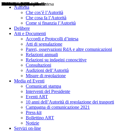
Delibere
Pareri
Consultazioni
Audizioni
Atti di Segnalazione
Accordi e Protocolli d'Intesa
Relazioni annuali
Misure di regolazione
Notizie
Comunicati Stampa
Bollettini ART
Convegni ART
Interviste del Presidente
Articoli in primo piano
Interventi del Presidente
2004
2005
2010
2013
2014
2015
2016
2017
2018
2019
202
2020
2021
2022
2023
2024
2025
2026
Aereo
Marittimo
Terrestre
Autorità
Che cos’è l’Autorità
Che cosa fa l’Autorità
Come si finanzia l’Autorità
Delibere
Atti e Documenti
Accordi e Protocolli d’intesa
Atti di segnalazione
Pareri, osservazioni RdA e altre comunicazioni
Relazioni annuali
Relazioni su indagini conoscitive
Consultazioni
Audizioni dell’Autorità
Misure di regolazione
Media ed Eventi
Comunicati stampa
Interventi del Presidente
Eventi ART
10 anni dell’Autorità di regolazione dei trasporti
Campagna di comunicazione 2021
Press-kit
Bollettino ART
Notizie
Servizi on-line