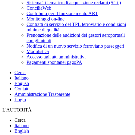
Sistema Telematico di acquisizione reclami (SiTe)
ConciliaWeb
Contributo per il funzionamento ART
Monitoraggi on-line
Contratti di servizio del TPL ferroviario e condizioni
minime di qualità
Prenotazione delle audizioni dei gestori aeroportuali
con gli utenti
Notifica di un nuovo servizio ferroviario passeggeri
Modulistica
Accesso agli atti amministrativi
Pagamenti spontanei pagoPA
Cerca
Italiano
English
Contatti
Amministrazione Trasparente
Login
L'AUTORITÀ
Cerca
Italiano
English