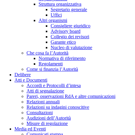
Struttura organizzativa
Segretario generale
Uffici
Altri organismi
Consigliere giuridico
Advisory board
Collegio dei revisori
Garante etico
Nucleo di valutazione
Che cosa fa l’Autorità
Normativa di riferimento
Regolamenti
Come si finanzia l’Autorità
Delibere
Atti e Documenti
Accordi e Protocolli d’intesa
Atti di segnalazione
Pareri, osservazioni RdA e altre comunicazioni
Relazioni annuali
Relazioni su indagini conoscitive
Consultazioni
Audizioni dell’Autorità
Misure di regolazione
Media ed Eventi
Comunicati stampa