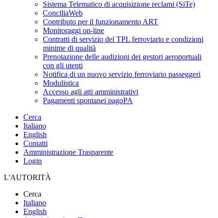
Sistema Telematico di acquisizione reclami (SiTe)
ConciliaWeb
Contributo per il funzionamento ART
Monitoraggi on-line
Contratti di servizio del TPL ferroviario e condizioni
minime di qualità
Prenotazione delle audizioni dei gestori aeroportuali
con gli utenti
Notifica di un nuovo servizio ferroviario passeggeri
Modulistica
Accesso agli atti amministrativi
Pagamenti spontanei pagoPA
Cerca
Italiano
English
Contatti
Amministrazione Trasparente
Login
L'AUTORITÀ
Cerca
Italiano
English