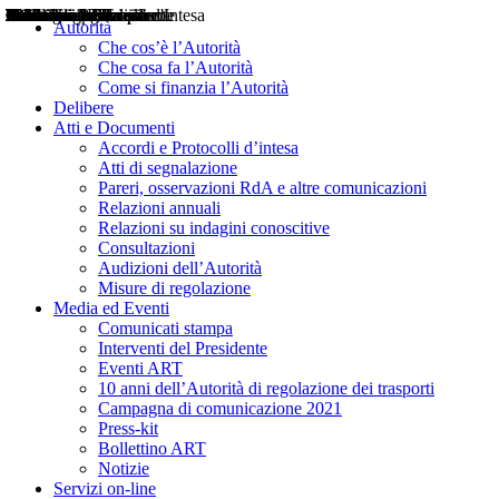
Delibere
Pareri
Consultazioni
Audizioni
Atti di Segnalazione
Accordi e Protocolli d'Intesa
Relazioni annuali
Misure di regolazione
Notizie
Comunicati Stampa
Bollettini ART
Convegni ART
Interviste del Presidente
Articoli in primo piano
Interventi del Presidente
2004
2005
2010
2013
2014
2015
2016
2017
2018
2019
202
2020
2021
2022
2023
2024
2025
2026
Aereo
Marittimo
Terrestre
Autorità
Che cos’è l’Autorità
Che cosa fa l’Autorità
Come si finanzia l’Autorità
Delibere
Atti e Documenti
Accordi e Protocolli d’intesa
Atti di segnalazione
Pareri, osservazioni RdA e altre comunicazioni
Relazioni annuali
Relazioni su indagini conoscitive
Consultazioni
Audizioni dell’Autorità
Misure di regolazione
Media ed Eventi
Comunicati stampa
Interventi del Presidente
Eventi ART
10 anni dell’Autorità di regolazione dei trasporti
Campagna di comunicazione 2021
Press-kit
Bollettino ART
Notizie
Servizi on-line