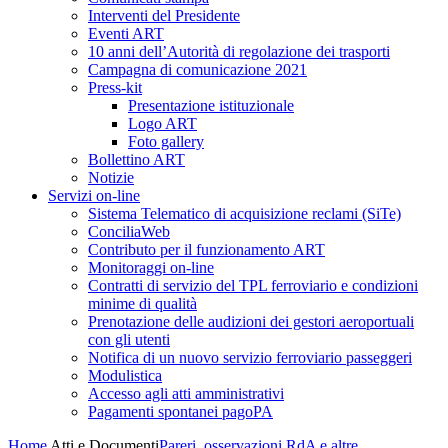
Interventi del Presidente
Eventi ART
10 anni dell’Autorità di regolazione dei trasporti
Campagna di comunicazione 2021
Press-kit
Presentazione istituzionale
Logo ART
Foto gallery
Bollettino ART
Notizie
Servizi on-line
Sistema Telematico di acquisizione reclami (SiTe)
ConciliaWeb
Contributo per il funzionamento ART
Monitoraggi on-line
Contratti di servizio del TPL ferroviario e condizioni
minime di qualità
Prenotazione delle audizioni dei gestori aeroportuali
con gli utenti
Notifica di un nuovo servizio ferroviario passeggeri
Modulistica
Accesso agli atti amministrativi
Pagamenti spontanei pagoPA
Home
Atti e Documenti
Pareri, osservazioni RdA e altre