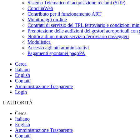
Sistema Telematico di acquisizione reclami (SiTe)
ConciliaWeb
Contributo per il funzionamento ART
Monitoraggi on-line
Contratti di servizio del TPL ferroviario e condizioni min
Prenotazione delle audizioni dei gestori aeroportuali con g
Notifica di un nuovo servizio ferroviario passeggeri
Modulistica
Accesso agli atti amministrativi
Pagamenti spontanei pagoPA
Cerca
Italiano
English
Contatti
Amministrazione Trasparente
Login
L'AUTORITÀ
Cerca
Italiano
English
Amministrazione Trasparente
Contatti