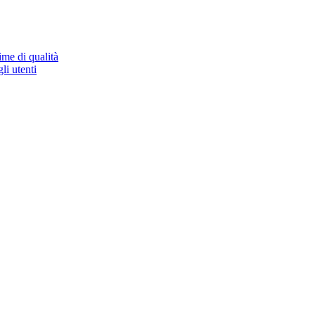
ime di qualità
li utenti