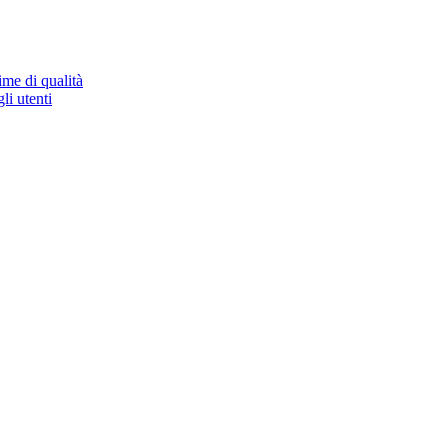
ime di qualità
li utenti