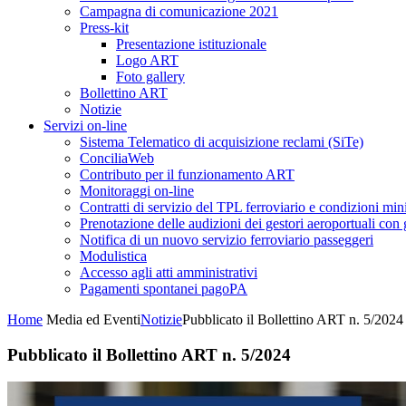
Campagna di comunicazione 2021
Press-kit
Presentazione istituzionale
Logo ART
Foto gallery
Bollettino ART
Notizie
Servizi on-line
Sistema Telematico di acquisizione reclami (SiTe)
ConciliaWeb
Contributo per il funzionamento ART
Monitoraggi on-line
Contratti di servizio del TPL ferroviario e condizioni min
Prenotazione delle audizioni dei gestori aeroportuali con g
Notifica di un nuovo servizio ferroviario passeggeri
Modulistica
Accesso agli atti amministrativi
Pagamenti spontanei pagoPA
Home
Media ed Eventi
Notizie
Pubblicato il Bollettino ART n. 5/2024
Pubblicato il Bollettino ART n. 5/2024