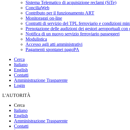
Sistema Telematico di acquisizione reclami (SiTe)
ConciliaWeb
Contributo per il funzionamento ART
Monitoraggi on-line
Contratti di servizio del TPL ferroviario e condizioni min
Prenotazione delle audizioni dei gestori aeroportuali con g
Notifica di un nuovo servizio ferroviario passeggeri
Modulistica
Accesso agli atti amministrativi
Pagamenti spontanei pagoPA
Cerca
Italiano
English
Contatti
Amministrazione Trasparente
Login
L'AUTORITÀ
Cerca
Italiano
English
Amministrazione Trasparente
Contatti