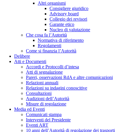
Altri organismi
Consigliere giuridico
Advisory board
Collegio dei revisori
Garante etico
Nucleo di valutazione
Che cosa fa l’Autorità
Normativa di riferimento
Regolamenti
Come si finanzia l’Autorità
Delibere
Atti e Documenti
Accordi e Protocolli d’intesa
Atti di segnalazione
Pareri, osservazioni RdA e altre comunicazioni
Relazioni annuali
Relazioni su indagini conoscitive
Consultazioni
Audizioni dell’Autorità
Misure di regolazione
Media ed Eventi
Comunicati stampa
Interventi del Presidente
Eventi ART
10 anni dell’Autorità di regolazione dei trasporti