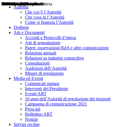
Delibere
Pareri
Consultazioni
Audizioni
Atti di Segnalazione
Accordi e Protocolli d'Intesa
Relazioni annuali
Misure di regolazione
Notizie
Comunicati Stampa
Bollettini ART
Convegni ART
Interviste del Presidente
Articoli in primo piano
Interventi del Presidente
2004
2005
2010
2013
2014
2015
2016
2017
2018
2019
202
2020
2021
2022
2023
2024
2025
2026
Aereo
Marittimo
Terrestre
Autorità
Che cos’è l’Autorità
Che cosa fa l’Autorità
Come si finanzia l’Autorità
Delibere
Atti e Documenti
Accordi e Protocolli d’intesa
Atti di segnalazione
Pareri, osservazioni RdA e altre comunicazioni
Relazioni annuali
Relazioni su indagini conoscitive
Consultazioni
Audizioni dell’Autorità
Misure di regolazione
Media ed Eventi
Comunicati stampa
Interventi del Presidente
Eventi ART
10 anni dell’Autorità di regolazione dei trasporti
Campagna di comunicazione 2021
Press-kit
Bollettino ART
Notizie
Servizi on-line