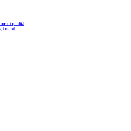
ime di qualità
li utenti