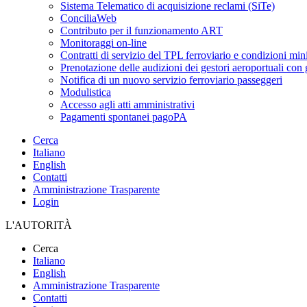
Sistema Telematico di acquisizione reclami (SiTe)
ConciliaWeb
Contributo per il funzionamento ART
Monitoraggi on-line
Contratti di servizio del TPL ferroviario e condizioni min
Prenotazione delle audizioni dei gestori aeroportuali con g
Notifica di un nuovo servizio ferroviario passeggeri
Modulistica
Accesso agli atti amministrativi
Pagamenti spontanei pagoPA
Cerca
Italiano
English
Contatti
Amministrazione Trasparente
Login
L'AUTORITÀ
Cerca
Italiano
English
Amministrazione Trasparente
Contatti