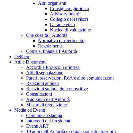
Altri organismi
Consigliere giuridico
Advisory board
Collegio dei revisori
Garante etico
Nucleo di valutazione
Che cosa fa l’Autorità
Normativa di riferimento
Regolamenti
Come si finanzia l’Autorità
Delibere
Atti e Documenti
Accordi e Protocolli d’intesa
Atti di segnalazione
Pareri, osservazioni RdA e altre comunicazioni
Relazioni annuali
Relazioni su indagini conoscitive
Consultazioni
Audizioni dell’Autorità
Misure di regolazione
Media ed Eventi
Comunicati stampa
Interventi del Presidente
Eventi ART
10 anni dell’Autorità di regolazione dei trasporti