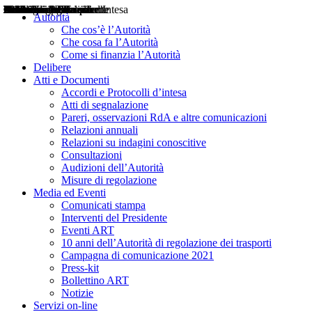
Delibere
Pareri
Consultazioni
Audizioni
Atti di Segnalazione
Accordi e Protocolli d'Intesa
Relazioni annuali
Misure di regolazione
Notizie
Comunicati Stampa
Bollettini ART
Convegni ART
Interviste del Presidente
Articoli in primo piano
Interventi del Presidente
2004
2005
2010
2013
2014
2015
2016
2017
2018
2019
202
2020
2021
2022
2023
2024
2025
2026
Aereo
Marittimo
Terrestre
Autorità
Che cos’è l’Autorità
Che cosa fa l’Autorità
Come si finanzia l’Autorità
Delibere
Atti e Documenti
Accordi e Protocolli d’intesa
Atti di segnalazione
Pareri, osservazioni RdA e altre comunicazioni
Relazioni annuali
Relazioni su indagini conoscitive
Consultazioni
Audizioni dell’Autorità
Misure di regolazione
Media ed Eventi
Comunicati stampa
Interventi del Presidente
Eventi ART
10 anni dell’Autorità di regolazione dei trasporti
Campagna di comunicazione 2021
Press-kit
Bollettino ART
Notizie
Servizi on-line