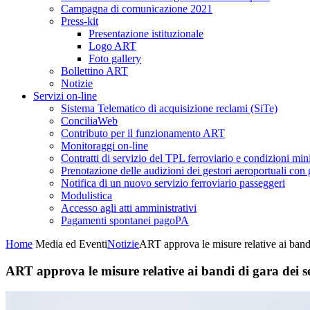
Campagna di comunicazione 2021
Press-kit
Presentazione istituzionale
Logo ART
Foto gallery
Bollettino ART
Notizie
Servizi on-line
Sistema Telematico di acquisizione reclami (SiTe)
ConciliaWeb
Contributo per il funzionamento ART
Monitoraggi on-line
Contratti di servizio del TPL ferroviario e condizioni min
Prenotazione delle audizioni dei gestori aeroportuali con g
Notifica di un nuovo servizio ferroviario passeggeri
Modulistica
Accesso agli atti amministrativi
Pagamenti spontanei pagoPA
Home
Media ed Eventi
Notizie
ART approva le misure relative ai bandi d
ART approva le misure relative ai bandi di gara dei serv