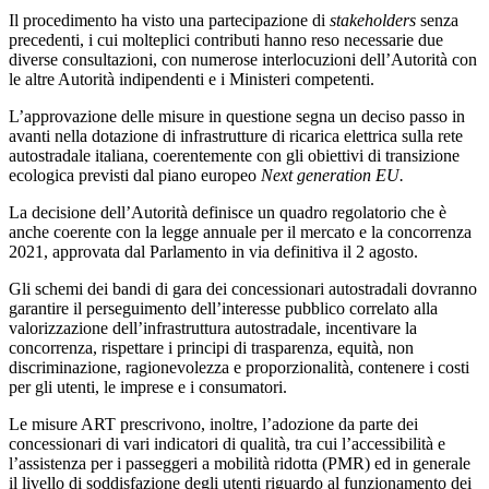
Il procedimento ha visto una partecipazione di
stakeholders
senza
precedenti, i cui molteplici contributi hanno reso necessarie due
diverse consultazioni, con numerose interlocuzioni dell’Autorità con
le altre Autorità indipendenti e i Ministeri competenti.
L’approvazione delle misure in questione segna un deciso passo in
avanti nella dotazione di infrastrutture di ricarica elettrica sulla rete
autostradale italiana, coerentemente con gli obiettivi di transizione
ecologica previsti dal piano europeo
Next generation EU.
La decisione dell’Autorità definisce un quadro regolatorio che è
anche coerente con la legge annuale per il mercato e la concorrenza
2021, approvata dal Parlamento in via definitiva il 2 agosto.
Gli schemi dei bandi di gara dei concessionari autostradali dovranno
garantire il perseguimento dell’interesse pubblico correlato alla
valorizzazione dell’infrastruttura autostradale, incentivare la
concorrenza, rispettare i principi di trasparenza, equità, non
discriminazione, ragionevolezza e proporzionalità, contenere i costi
per gli utenti, le imprese e i consumatori.
Le misure ART prescrivono, inoltre, l’adozione da parte dei
concessionari di vari indicatori di qualità, tra cui l’accessibilità e
l’assistenza per i passeggeri a mobilità ridotta (PMR) ed in generale
il livello di soddisfazione degli utenti riguardo al funzionamento dei