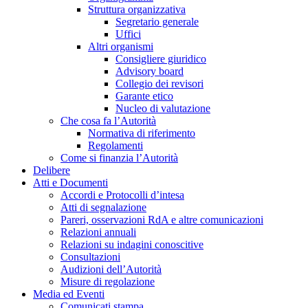
Struttura organizzativa
Segretario generale
Uffici
Altri organismi
Consigliere giuridico
Advisory board
Collegio dei revisori
Garante etico
Nucleo di valutazione
Che cosa fa l’Autorità
Normativa di riferimento
Regolamenti
Come si finanzia l’Autorità
Delibere
Atti e Documenti
Accordi e Protocolli d’intesa
Atti di segnalazione
Pareri, osservazioni RdA e altre comunicazioni
Relazioni annuali
Relazioni su indagini conoscitive
Consultazioni
Audizioni dell’Autorità
Misure di regolazione
Media ed Eventi
Comunicati stampa