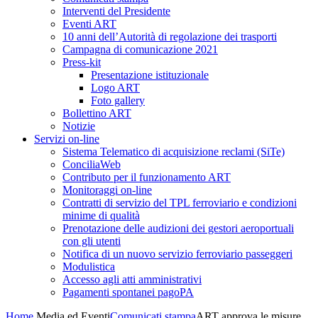
Interventi del Presidente
Eventi ART
10 anni dell’Autorità di regolazione dei trasporti
Campagna di comunicazione 2021
Press-kit
Presentazione istituzionale
Logo ART
Foto gallery
Bollettino ART
Notizie
Servizi on-line
Sistema Telematico di acquisizione reclami (SiTe)
ConciliaWeb
Contributo per il funzionamento ART
Monitoraggi on-line
Contratti di servizio del TPL ferroviario e condizioni
minime di qualità
Prenotazione delle audizioni dei gestori aeroportuali
con gli utenti
Notifica di un nuovo servizio ferroviario passeggeri
Modulistica
Accesso agli atti amministrativi
Pagamenti spontanei pagoPA
Home
Media ed Eventi
Comunicati stampa
ART approva le misure