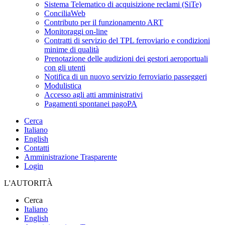
Sistema Telematico di acquisizione reclami (SiTe)
ConciliaWeb
Contributo per il funzionamento ART
Monitoraggi on-line
Contratti di servizio del TPL ferroviario e condizioni
minime di qualità
Prenotazione delle audizioni dei gestori aeroportuali
con gli utenti
Notifica di un nuovo servizio ferroviario passeggeri
Modulistica
Accesso agli atti amministrativi
Pagamenti spontanei pagoPA
Cerca
Italiano
English
Contatti
Amministrazione Trasparente
Login
L'AUTORITÀ
Cerca
Italiano
English