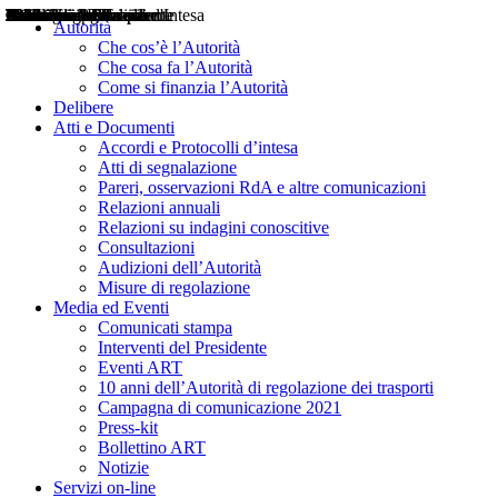
Delibere
Pareri
Consultazioni
Audizioni
Atti di Segnalazione
Accordi e Protocolli d'Intesa
Relazioni annuali
Misure di regolazione
Notizie
Comunicati Stampa
Bollettini ART
Convegni ART
Interviste del Presidente
Articoli in primo piano
Interventi del Presidente
2004
2005
2010
2013
2014
2015
2016
2017
2018
2019
202
2020
2021
2022
2023
2024
2025
2026
Aereo
Marittimo
Terrestre
Autorità
Che cos’è l’Autorità
Che cosa fa l’Autorità
Come si finanzia l’Autorità
Delibere
Atti e Documenti
Accordi e Protocolli d’intesa
Atti di segnalazione
Pareri, osservazioni RdA e altre comunicazioni
Relazioni annuali
Relazioni su indagini conoscitive
Consultazioni
Audizioni dell’Autorità
Misure di regolazione
Media ed Eventi
Comunicati stampa
Interventi del Presidente
Eventi ART
10 anni dell’Autorità di regolazione dei trasporti
Campagna di comunicazione 2021
Press-kit
Bollettino ART
Notizie
Servizi on-line