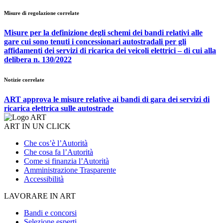
Misure di regolazione correlate
Misure per la definizione degli schemi dei bandi relativi alle
gare cui sono tenuti i concessionari autostradali per gli
affidamenti dei servizi di ricarica dei veicoli elettrici – di cui alla
delibera n. 130/2022
Notizie correlate
ART approva le misure relative ai bandi di gara dei servizi di
ricarica elettrica sulle autostrade
ART IN UN CLICK
Che cos’è l’Autorità
Che cosa fa l’Autorità
Come si finanzia l’Autorità
Amministrazione Trasparente
Accessibilità
LAVORARE IN ART
Bandi e concorsi
Selezione esperti