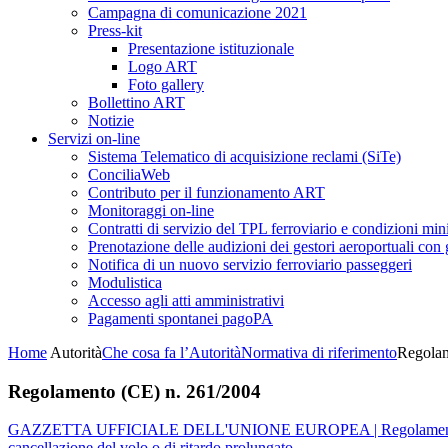
Campagna di comunicazione 2021
Press-kit
Presentazione istituzionale
Logo ART
Foto gallery
Bollettino ART
Notizie
Servizi on-line
Sistema Telematico di acquisizione reclami (SiTe)
ConciliaWeb
Contributo per il funzionamento ART
Monitoraggi on-line
Contratti di servizio del TPL ferroviario e condizioni min
Prenotazione delle audizioni dei gestori aeroportuali con g
Notifica di un nuovo servizio ferroviario passeggeri
Modulistica
Accesso agli atti amministrativi
Pagamenti spontanei pagoPA
Home
Autorità
Che cosa fa l’Autorità
Normativa di riferimento
Regolam
Regolamento (CE) n. 261/2004
GAZZETTA UFFICIALE DELL'UNIONE EUROPEA | Regolamento (CE) n. 2
cancellazione del volo o di ritardo prolungato