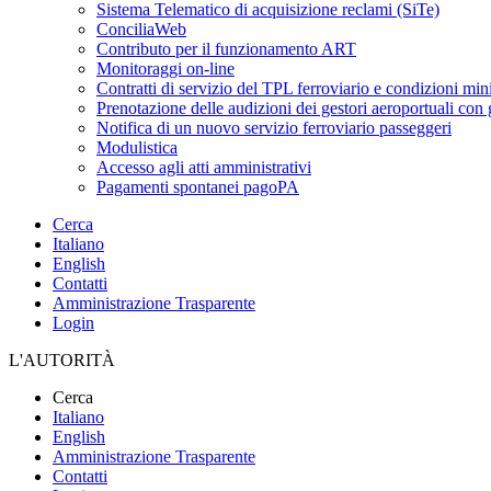
Sistema Telematico di acquisizione reclami (SiTe)
ConciliaWeb
Contributo per il funzionamento ART
Monitoraggi on-line
Contratti di servizio del TPL ferroviario e condizioni min
Prenotazione delle audizioni dei gestori aeroportuali con g
Notifica di un nuovo servizio ferroviario passeggeri
Modulistica
Accesso agli atti amministrativi
Pagamenti spontanei pagoPA
Cerca
Italiano
English
Contatti
Amministrazione Trasparente
Login
L'AUTORITÀ
Cerca
Italiano
English
Amministrazione Trasparente
Contatti