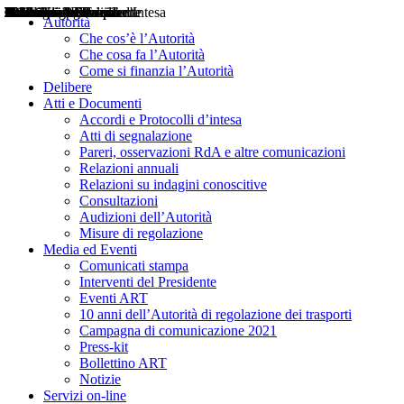
Delibere
Pareri
Consultazioni
Audizioni
Atti di Segnalazione
Accordi e Protocolli d'Intesa
Relazioni annuali
Misure di regolazione
Notizie
Comunicati Stampa
Bollettini ART
Convegni ART
Interviste del Presidente
Articoli in primo piano
Interventi del Presidente
2004
2005
2010
2013
2014
2015
2016
2017
2018
2019
202
2020
2021
2022
2023
2024
2025
2026
Aereo
Marittimo
Terrestre
Autorità
Che cos’è l’Autorità
Che cosa fa l’Autorità
Come si finanzia l’Autorità
Delibere
Atti e Documenti
Accordi e Protocolli d’intesa
Atti di segnalazione
Pareri, osservazioni RdA e altre comunicazioni
Relazioni annuali
Relazioni su indagini conoscitive
Consultazioni
Audizioni dell’Autorità
Misure di regolazione
Media ed Eventi
Comunicati stampa
Interventi del Presidente
Eventi ART
10 anni dell’Autorità di regolazione dei trasporti
Campagna di comunicazione 2021
Press-kit
Bollettino ART
Notizie
Servizi on-line