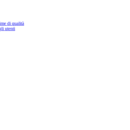
ime di qualità
li utenti