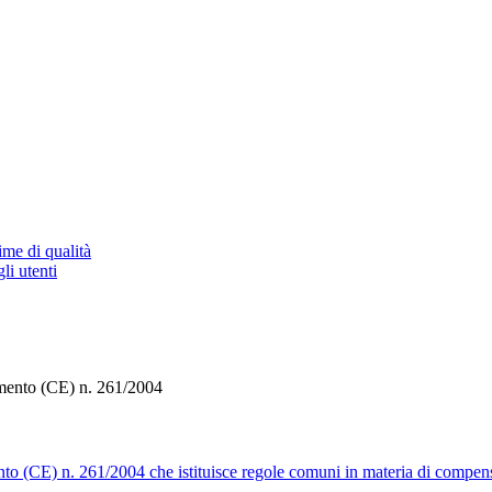
ime di qualità
li utenti
ento (CE) n. 261/2004
61/2004 che istituisce regole comuni in materia di compensazione