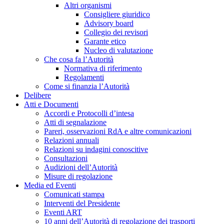
Altri organismi
Consigliere giuridico
Advisory board
Collegio dei revisori
Garante etico
Nucleo di valutazione
Che cosa fa l’Autorità
Normativa di riferimento
Regolamenti
Come si finanzia l’Autorità
Delibere
Atti e Documenti
Accordi e Protocolli d’intesa
Atti di segnalazione
Pareri, osservazioni RdA e altre comunicazioni
Relazioni annuali
Relazioni su indagini conoscitive
Consultazioni
Audizioni dell’Autorità
Misure di regolazione
Media ed Eventi
Comunicati stampa
Interventi del Presidente
Eventi ART
10 anni dell’Autorità di regolazione dei trasporti