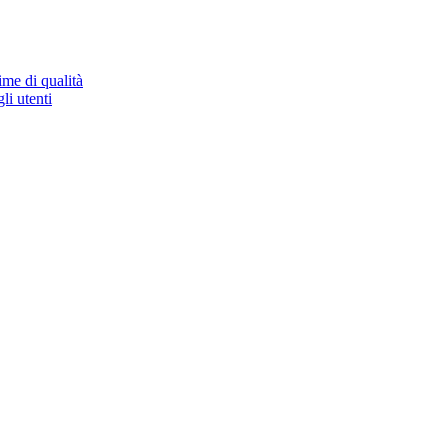
ime di qualità
li utenti