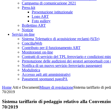
Campagna di comunicazione 2021
Press-kit
Presentazione istituzionale
Logo ART
Foto gallery
Bollettino ART
Notizie
Servizi on-line
Sistema Telematico di acquisizione reclami (SiTe)
ConciliaWeb
Contributo per il funzionamento ART
Monitoraggi on-line
Contratti di servizio del TPL ferroviario e condizioni min
Prenotazione delle audizioni dei gestori aeroportuali con g
Notifica di un nuovo servizio ferroviario passeggeri
Modulistica
Accesso agli atti amministrativi
Pagamenti spontanei pagoPA
Home
Atti e Documenti
Misure di regolazione
Sistema tariffario di p
70/2019
Sistema tariffario di pedaggio relativo alla Convenzi
70/2019