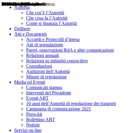
Delibere
Pareri
Consultazioni
Audizioni
Atti di Segnalazione
Accordi e Protocolli d'Intesa
Relazioni annuali
Misure di regolazione
Notizie
Comunicati Stampa
Bollettini ART
Convegni ART
Interviste del Presidente
Articoli in primo piano
Interventi del Presidente
2004
2005
2010
2013
2014
2015
2016
2017
2018
2019
202
2020
2021
2022
2023
2024
2025
2026
Aereo
Marittimo
Terrestre
Autorità
Che cos’è l’Autorità
Che cosa fa l’Autorità
Come si finanzia l’Autorità
Delibere
Atti e Documenti
Accordi e Protocolli d’intesa
Atti di segnalazione
Pareri, osservazioni RdA e altre comunicazioni
Relazioni annuali
Relazioni su indagini conoscitive
Consultazioni
Audizioni dell’Autorità
Misure di regolazione
Media ed Eventi
Comunicati stampa
Interventi del Presidente
Eventi ART
10 anni dell’Autorità di regolazione dei trasporti
Campagna di comunicazione 2021
Press-kit
Bollettino ART
Notizie
Servizi on-line