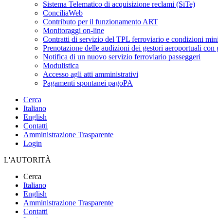
Sistema Telematico di acquisizione reclami (SiTe)
ConciliaWeb
Contributo per il funzionamento ART
Monitoraggi on-line
Contratti di servizio del TPL ferroviario e condizioni min
Prenotazione delle audizioni dei gestori aeroportuali con g
Notifica di un nuovo servizio ferroviario passeggeri
Modulistica
Accesso agli atti amministrativi
Pagamenti spontanei pagoPA
Cerca
Italiano
English
Contatti
Amministrazione Trasparente
Login
L'AUTORITÀ
Cerca
Italiano
English
Amministrazione Trasparente
Contatti