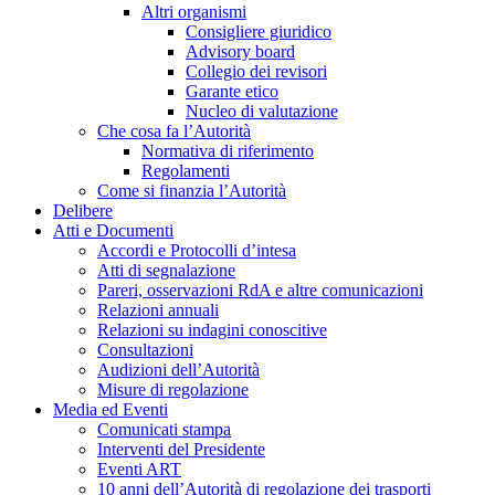
Altri organismi
Consigliere giuridico
Advisory board
Collegio dei revisori
Garante etico
Nucleo di valutazione
Che cosa fa l’Autorità
Normativa di riferimento
Regolamenti
Come si finanzia l’Autorità
Delibere
Atti e Documenti
Accordi e Protocolli d’intesa
Atti di segnalazione
Pareri, osservazioni RdA e altre comunicazioni
Relazioni annuali
Relazioni su indagini conoscitive
Consultazioni
Audizioni dell’Autorità
Misure di regolazione
Media ed Eventi
Comunicati stampa
Interventi del Presidente
Eventi ART
10 anni dell’Autorità di regolazione dei trasporti