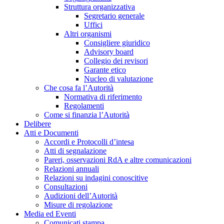
Struttura organizzativa
Segretario generale
Uffici
Altri organismi
Consigliere giuridico
Advisory board
Collegio dei revisori
Garante etico
Nucleo di valutazione
Che cosa fa l’Autorità
Normativa di riferimento
Regolamenti
Come si finanzia l’Autorità
Delibere
Atti e Documenti
Accordi e Protocolli d’intesa
Atti di segnalazione
Pareri, osservazioni RdA e altre comunicazioni
Relazioni annuali
Relazioni su indagini conoscitive
Consultazioni
Audizioni dell’Autorità
Misure di regolazione
Media ed Eventi
Comunicati stampa