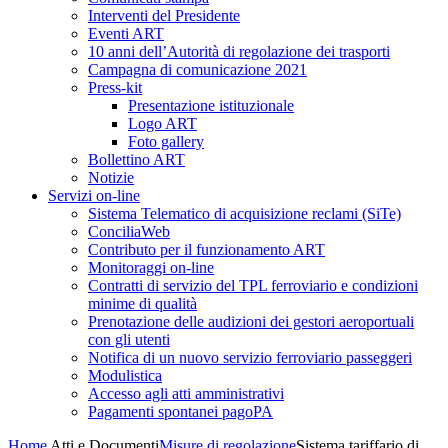
Interventi del Presidente
Eventi ART
10 anni dell’Autorità di regolazione dei trasporti
Campagna di comunicazione 2021
Press-kit
Presentazione istituzionale
Logo ART
Foto gallery
Bollettino ART
Notizie
Servizi on-line
Sistema Telematico di acquisizione reclami (SiTe)
ConciliaWeb
Contributo per il funzionamento ART
Monitoraggi on-line
Contratti di servizio del TPL ferroviario e condizioni
minime di qualità
Prenotazione delle audizioni dei gestori aeroportuali
con gli utenti
Notifica di un nuovo servizio ferroviario passeggeri
Modulistica
Accesso agli atti amministrativi
Pagamenti spontanei pagoPA
Home
Atti e Documenti
Misure di regolazione
Sistema tariffario di