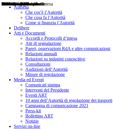
Delibere
Pareri
Consultazioni
Audizioni
Atti di Segnalazione
Accordi e Protocolli d'Intesa
Relazioni annuali
Misure di regolazione
Notizie
Comunicati Stampa
Bollettini ART
Convegni ART
Interviste del Presidente
Articoli in primo piano
Interventi del Presidente
2004
2005
2010
2013
2014
2015
2016
2017
2018
2019
202
2020
2021
2022
2023
2024
2025
2026
Aereo
Marittimo
Terrestre
Autorità
Che cos’è l’Autorità
Che cosa fa l’Autorità
Come si finanzia l’Autorità
Delibere
Atti e Documenti
Accordi e Protocolli d’intesa
Atti di segnalazione
Pareri, osservazioni RdA e altre comunicazioni
Relazioni annuali
Relazioni su indagini conoscitive
Consultazioni
Audizioni dell’Autorità
Misure di regolazione
Media ed Eventi
Comunicati stampa
Interventi del Presidente
Eventi ART
10 anni dell’Autorità di regolazione dei trasporti
Campagna di comunicazione 2021
Press-kit
Bollettino ART
Notizie
Servizi on-line