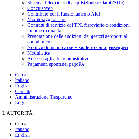
Sistema Telematico di acquisizione reclami (SiTe)
ConciliaWeb
Contributo per il funzionamento ART
Monitoraggi on-line
Contratti di servizio del TPL ferroviario e condizioni
minime di qualità
Prenotazione delle audizioni dei gestori aeroportuali
con gli utenti
Notifica di un nuovo servizio ferroviario passeggeri
Modulistica
Accesso agli atti amministrativi
Pagamenti spontanei pagoPA
Cerca
Italiano
English
Contatti
Amministrazione Trasparente
Login
L'AUTORITÀ
Cerca
Italiano
English