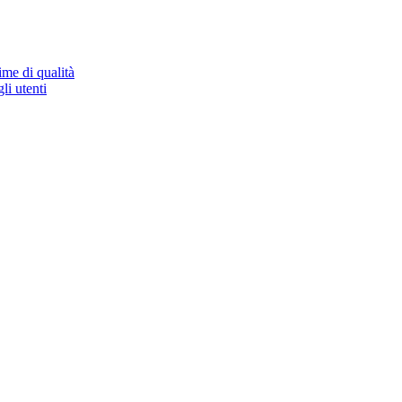
ime di qualità
li utenti