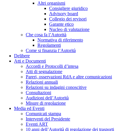
Altri organismi
Consigliere giuridico
Advisory board
Collegio dei revisori
Garante etico
Nucleo di valutazione
Che cosa fa l’Autorità
Normativa di riferimento
Regolamenti
Come si finanzia l’Autorità
Delibere
Atti e Documenti
Accordi e Protocolli d’intesa
Atti di segnalazione
Pareri, osservazioni RdA e altre comunicazioni
Relazioni annuali
Relazioni su indagini conoscitive
Consultazioni
Audizioni dell’Autorità
Misure di regolazione
Media ed Eventi
Comunicati stampa
Interventi del Presidente
Eventi ART
10 anni dell’Autorità di regolazione dei trasporti