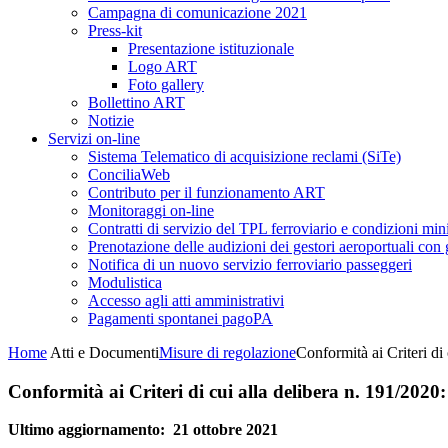
Campagna di comunicazione 2021
Press-kit
Presentazione istituzionale
Logo ART
Foto gallery
Bollettino ART
Notizie
Servizi on-line
Sistema Telematico di acquisizione reclami (SiTe)
ConciliaWeb
Contributo per il funzionamento ART
Monitoraggi on-line
Contratti di servizio del TPL ferroviario e condizioni min
Prenotazione delle audizioni dei gestori aeroportuali con g
Notifica di un nuovo servizio ferroviario passeggeri
Modulistica
Accesso agli atti amministrativi
Pagamenti spontanei pagoPA
Home
Atti e Documenti
Misure di regolazione
Conformità ai Criteri di
Conformità ai Criteri di cui alla delibera n. 191/2020
Ultimo aggiornamento: 21 ottobre 2021