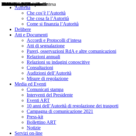
Delibere
Pareri
Consultazioni
Audizioni
Atti di Segnalazione
Accordi e Protocolli d'Intesa
Relazioni annuali
Misure di regolazione
Notizie
Comunicati Stampa
Bollettini ART
Convegni ART
Interviste del Presidente
Articoli in primo piano
Interventi del Presidente
2004
2005
2010
2013
2014
2015
2016
2017
2018
2019
202
2020
2021
2022
2023
2024
2025
2026
Aereo
Marittimo
Terrestre
Autorità
Che cos’è l’Autorità
Che cosa fa l’Autorità
Come si finanzia l’Autorità
Delibere
Atti e Documenti
Accordi e Protocolli d’intesa
Atti di segnalazione
Pareri, osservazioni RdA e altre comunicazioni
Relazioni annuali
Relazioni su indagini conoscitive
Consultazioni
Audizioni dell’Autorità
Misure di regolazione
Media ed Eventi
Comunicati stampa
Interventi del Presidente
Eventi ART
10 anni dell’Autorità di regolazione dei trasporti
Campagna di comunicazione 2021
Press-kit
Bollettino ART
Notizie
Servizi on-line