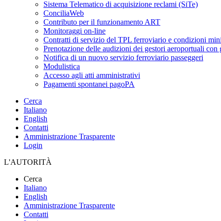
Sistema Telematico di acquisizione reclami (SiTe)
ConciliaWeb
Contributo per il funzionamento ART
Monitoraggi on-line
Contratti di servizio del TPL ferroviario e condizioni min
Prenotazione delle audizioni dei gestori aeroportuali con g
Notifica di un nuovo servizio ferroviario passeggeri
Modulistica
Accesso agli atti amministrativi
Pagamenti spontanei pagoPA
Cerca
Italiano
English
Contatti
Amministrazione Trasparente
Login
L'AUTORITÀ
Cerca
Italiano
English
Amministrazione Trasparente
Contatti