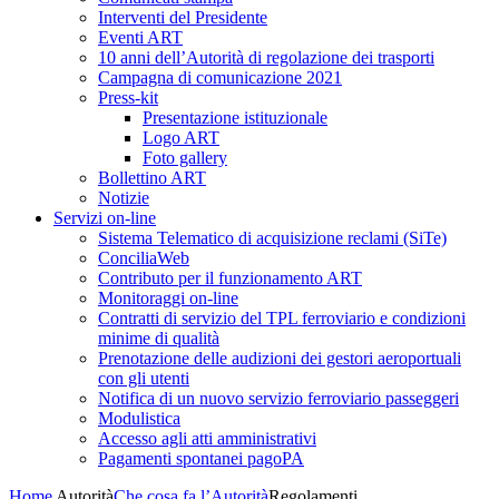
Interventi del Presidente
Eventi ART
10 anni dell’Autorità di regolazione dei trasporti
Campagna di comunicazione 2021
Press-kit
Presentazione istituzionale
Logo ART
Foto gallery
Bollettino ART
Notizie
Servizi on-line
Sistema Telematico di acquisizione reclami (SiTe)
ConciliaWeb
Contributo per il funzionamento ART
Monitoraggi on-line
Contratti di servizio del TPL ferroviario e condizioni
minime di qualità
Prenotazione delle audizioni dei gestori aeroportuali
con gli utenti
Notifica di un nuovo servizio ferroviario passeggeri
Modulistica
Accesso agli atti amministrativi
Pagamenti spontanei pagoPA
Home
Autorità
Che cosa fa l’Autorità
Regolamenti