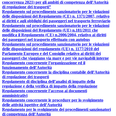
concorrenza 2021) per gli ambiti di competenza dell’Autorità
di regolazione dei trasporti”
Regolamento sul procedimento sanzionatorio per le violazioni
delle disposizioni del Regolamento (CE) n. 1371/2007, relativo
ai diritti e agli obblighi dei passeggeri nel trasporto ferroviario
Regolamento sul procedimento sanzionatorio per le violazioni
delle disposizioni del Regolamento (UE) n.181/2011 che
modifica il Regolamento (CE) n.2006/2004, relativo ai diritti
dei passeggeri nel trasporto effettuato con autobus
Regolamento sul procedimento sanzionatorio per le violazioni
delle disposizioni del regolamento (UE) n. 1177/2010 del
Parlamento Europeo e del Consiglio relativo ai diritti dei
passeggeri che viaggiano via mare e per vie navigabili interne
Regolamento concernente l’organizzazione ed il
funzionamento dell’Autorità
Regolamento concernente la disciplina contabile dell’Autorità
di regolazione dei trasporti
Regolamento di disciplina dell’analisi di impatto della
regolazione e della verifica di impatto della regolazione
Regolamento concernente l’accesso ai documenti
amministrativi
Regolamento concernente le procedure per lo svolgimento
delle attività ispettive dell’Autorità
Regolamento per lo svolgimento dei procedimenti sanzionatori
di competenza dell’Autorità