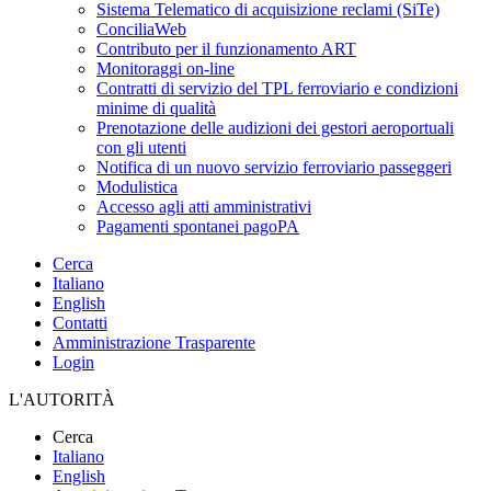
Sistema Telematico di acquisizione reclami (SiTe)
ConciliaWeb
Contributo per il funzionamento ART
Monitoraggi on-line
Contratti di servizio del TPL ferroviario e condizioni
minime di qualità
Prenotazione delle audizioni dei gestori aeroportuali
con gli utenti
Notifica di un nuovo servizio ferroviario passeggeri
Modulistica
Accesso agli atti amministrativi
Pagamenti spontanei pagoPA
Cerca
Italiano
English
Contatti
Amministrazione Trasparente
Login
L'AUTORITÀ
Cerca
Italiano
English