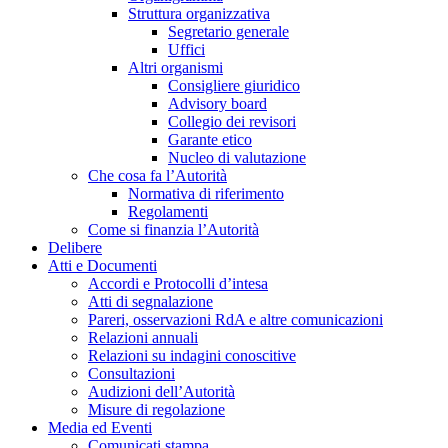
Struttura organizzativa
Segretario generale
Uffici
Altri organismi
Consigliere giuridico
Advisory board
Collegio dei revisori
Garante etico
Nucleo di valutazione
Che cosa fa l’Autorità
Normativa di riferimento
Regolamenti
Come si finanzia l’Autorità
Delibere
Atti e Documenti
Accordi e Protocolli d’intesa
Atti di segnalazione
Pareri, osservazioni RdA e altre comunicazioni
Relazioni annuali
Relazioni su indagini conoscitive
Consultazioni
Audizioni dell’Autorità
Misure di regolazione
Media ed Eventi
Comunicati stampa