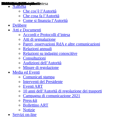
Delibere
Pareri
Consultazioni
Audizioni
Atti di Segnalazione
Accordi e Protocolli d'Intesa
Relazioni annuali
Misure di regolazione
Notizie
Comunicati Stampa
Bollettini ART
Convegni ART
Interviste del Presidente
Articoli in primo piano
Interventi del Presidente
2004
2005
2010
2013
2014
2015
2016
2017
2018
2019
202
2020
2021
2022
2023
2024
2025
2026
Aereo
Marittimo
Terrestre
Autorità
Che cos’è l’Autorità
Che cosa fa l’Autorità
Come si finanzia l’Autorità
Delibere
Atti e Documenti
Accordi e Protocolli d’intesa
Atti di segnalazione
Pareri, osservazioni RdA e altre comunicazioni
Relazioni annuali
Relazioni su indagini conoscitive
Consultazioni
Audizioni dell’Autorità
Misure di regolazione
Media ed Eventi
Comunicati stampa
Interventi del Presidente
Eventi ART
10 anni dell’Autorità di regolazione dei trasporti
Campagna di comunicazione 2021
Press-kit
Bollettino ART
Notizie
Servizi on-line