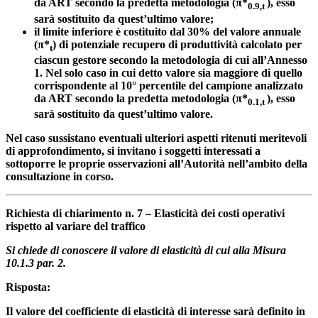
da ART secondo la predetta metodologia (π
*
), esso
0.9,t
sarà sostituito da quest’ultimo valore;
il limite inferiore è costituito dal 30% del valore annuale
(π*
) di potenziale recupero di produttività calcolato per
t
ciascun gestore secondo la metodologia di cui all’Annesso
1. Nel solo caso in cui detto valore sia maggiore di quello
corrispondente al 10° percentile del campione analizzato
da ART secondo la predetta metodologia (π*
), esso
0.1,t
sarà sostituito da quest’ultimo valore.
Nel caso sussistano eventuali ulteriori aspetti ritenuti meritevoli
di approfondimento, si invitano i soggetti interessati a
sottoporre le proprie osservazioni all’Autorità nell’ambito della
consultazione in corso.
Richiesta di chiarimento n. 7 – Elasticità dei costi operativi
rispetto al variare del traffico
Si chiede di conoscere il valore di elasticità di cui alla Misura
10.1.3 par. 2.
Risposta:
Il valore del coefficiente di elasticità di interesse sarà definito in