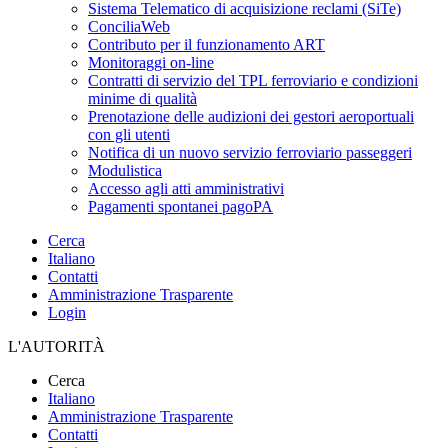
Sistema Telematico di acquisizione reclami (SiTe)
ConciliaWeb
Contributo per il funzionamento ART
Monitoraggi on-line
Contratti di servizio del TPL ferroviario e condizioni
minime di qualità
Prenotazione delle audizioni dei gestori aeroportuali
con gli utenti
Notifica di un nuovo servizio ferroviario passeggeri
Modulistica
Accesso agli atti amministrativi
Pagamenti spontanei pagoPA
Cerca
Italiano
Contatti
Amministrazione Trasparente
Login
L'AUTORITÀ
Cerca
Italiano
Amministrazione Trasparente
Contatti