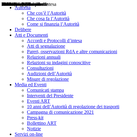
Delibere
Pareri
Consultazioni
Audizioni
Atti di Segnalazione
Accordi e Protocolli d'Intesa
Relazioni annuali
Misure di regolazione
Notizie
Comunicati Stampa
Bollettini ART
Convegni ART
Interviste del Presidente
Articoli in primo piano
Interventi del Presidente
2004
2005
2010
2013
2014
2015
2016
2017
2018
2019
202
2020
2021
2022
2023
2024
2025
2026
Aereo
Marittimo
Terrestre
Autorità
Che cos’è l’Autorità
Che cosa fa l’Autorità
Come si finanzia l’Autorità
Delibere
Atti e Documenti
Accordi e Protocolli d’intesa
Atti di segnalazione
Pareri, osservazioni RdA e altre comunicazioni
Relazioni annuali
Relazioni su indagini conoscitive
Consultazioni
Audizioni dell’Autorità
Misure di regolazione
Media ed Eventi
Comunicati stampa
Interventi del Presidente
Eventi ART
10 anni dell’Autorità di regolazione dei trasporti
Campagna di comunicazione 2021
Press-kit
Bollettino ART
Notizie
Servizi on-line