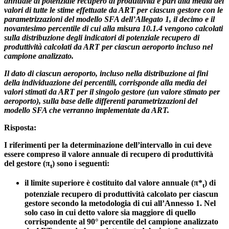
annuale di potenziale recupero di produttività è pari alla media dei
valori di tutte le stime effettuate da ART per ciascun gestore con le
parametrizzazioni del modello SFA dell’Allegato 1, il decimo e il
novantesimo percentile di cui alla misura 10.1.4 vengono calcolati
sulla distribuzione degli indicatori di potenziale recupero di
produttività calcolati da ART per ciascun aeroporto incluso nel
campione analizzato.
Il dato di ciascun aeroporto, incluso nella distribuzione ai fini
della individuazione dei percentili, corrisponde alla media dei
valori stimati da ART per il singolo gestore (un valore stimato per
aeroporto), sulla base delle differenti parametrizzazioni del
modello SFA che verranno implementate da ART.
Risposta:
I riferimenti per la determinazione dell’intervallo in cui deve
essere compreso il valore annuale di recupero di produttività
del gestore (π
)
sono i seguenti:
t
il limite superiore è costituito dal valore annuale (π*
) di
t
potenziale recupero di produttività calcolato per ciascun
gestore secondo la metodologia di cui all’Annesso 1. Nel
solo caso in cui detto valore sia maggiore di quello
corrispondente al 90° percentile del campione analizzato