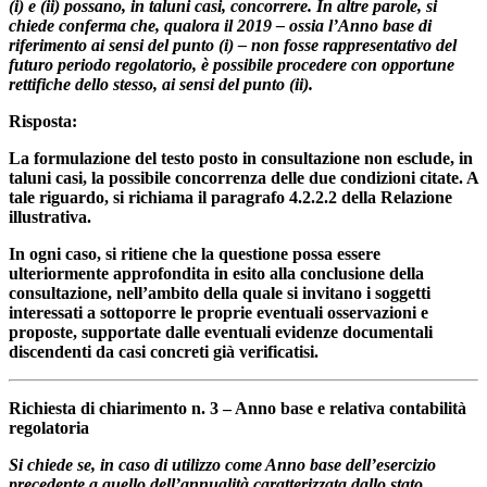
(i) e (ii) possano, in taluni casi, concorrere. In altre parole, si
chiede conferma che, qualora il 2019 – ossia l’Anno base di
riferimento ai sensi del punto (i) – non fosse rappresentativo del
futuro periodo regolatorio, è possibile procedere con opportune
rettifiche dello stesso, ai sensi del punto (ii).
Risposta:
La formulazione del testo posto in consultazione non esclude, in
taluni casi, la possibile concorrenza delle due condizioni citate. A
tale riguardo, si richiama il paragrafo 4.2.2.2 della Relazione
illustrativa.
In ogni caso, si ritiene che la questione possa essere
ulteriormente approfondita in esito alla conclusione della
consultazione, nell’ambito della quale si invitano i soggetti
interessati a sottoporre le proprie eventuali osservazioni e
proposte, supportate dalle eventuali evidenze documentali
discendenti da casi concreti già verificatisi.
Richiesta di chiarimento n. 3 – Anno base e relativa contabilità
regolatoria
Si chiede se, in caso di utilizzo come Anno base dell’esercizio
precedente a quello dell’annualità caratterizzata dallo stato