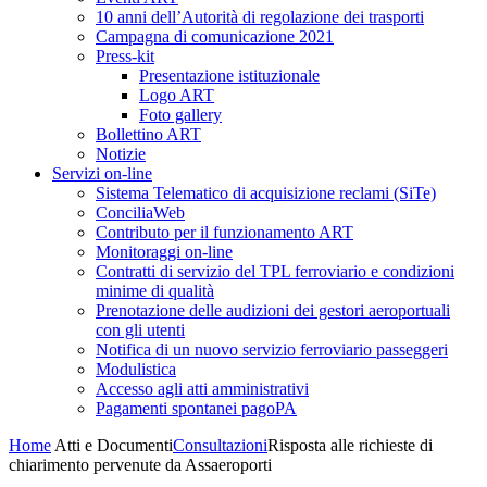
10 anni dell’Autorità di regolazione dei trasporti
Campagna di comunicazione 2021
Press-kit
Presentazione istituzionale
Logo ART
Foto gallery
Bollettino ART
Notizie
Servizi on-line
Sistema Telematico di acquisizione reclami (SiTe)
ConciliaWeb
Contributo per il funzionamento ART
Monitoraggi on-line
Contratti di servizio del TPL ferroviario e condizioni
minime di qualità
Prenotazione delle audizioni dei gestori aeroportuali
con gli utenti
Notifica di un nuovo servizio ferroviario passeggeri
Modulistica
Accesso agli atti amministrativi
Pagamenti spontanei pagoPA
Home
Atti e Documenti
Consultazioni
Risposta alle richieste di
chiarimento pervenute da Assaeroporti