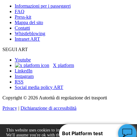
Informazioni per i passeggeri
FAQ
Press-kit
Mappa del sito
Contatti
Whistleblowing
Intranet ART
SEGUI ART
Youtube
X platform
LinkedIn
Instagram
RSS
Social media policy ART
Copyright © 2026 Autorità di regolazione dei trasporti
Privacy
|
Dichiarazione di accessibilità
This website uses cookies to improve your experience.
We'll assume you're ok with this, but you can opt-out
Accept