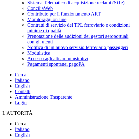
Sistema Telematico di acquisizione reclami (SiTe)
ConciliaWeb
Contributo per il funzionamento ART
Monitoraggi on-line
Contratti di servizio del TPL ferroviario e condizioni
minime di qualità
Prenotazione delle audizioni dei gestori aeroportuali
con gli utenti
Notifica di un nuovo servizio ferroviario passeggeri
Modulistica
Accesso agli atti amministrativi
Pagamenti spontanei pagoPA
Cerca
Italiano
English
Contatti
Amministrazione Trasparente
Login
L'AUTORITÀ
Cerca
Italiano
English