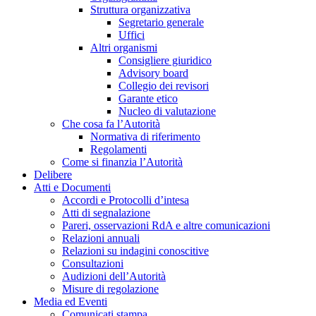
Struttura organizzativa
Segretario generale
Uffici
Altri organismi
Consigliere giuridico
Advisory board
Collegio dei revisori
Garante etico
Nucleo di valutazione
Che cosa fa l’Autorità
Normativa di riferimento
Regolamenti
Come si finanzia l’Autorità
Delibere
Atti e Documenti
Accordi e Protocolli d’intesa
Atti di segnalazione
Pareri, osservazioni RdA e altre comunicazioni
Relazioni annuali
Relazioni su indagini conoscitive
Consultazioni
Audizioni dell’Autorità
Misure di regolazione
Media ed Eventi
Comunicati stampa