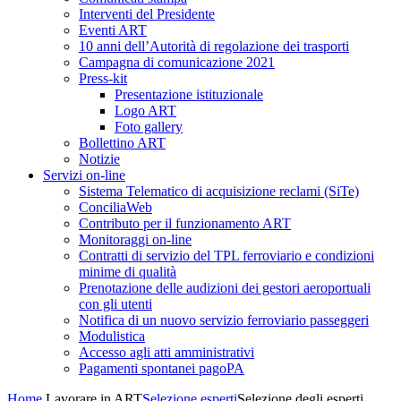
Interventi del Presidente
Eventi ART
10 anni dell’Autorità di regolazione dei trasporti
Campagna di comunicazione 2021
Press-kit
Presentazione istituzionale
Logo ART
Foto gallery
Bollettino ART
Notizie
Servizi on-line
Sistema Telematico di acquisizione reclami (SiTe)
ConciliaWeb
Contributo per il funzionamento ART
Monitoraggi on-line
Contratti di servizio del TPL ferroviario e condizioni
minime di qualità
Prenotazione delle audizioni dei gestori aeroportuali
con gli utenti
Notifica di un nuovo servizio ferroviario passeggeri
Modulistica
Accesso agli atti amministrativi
Pagamenti spontanei pagoPA
Home
Lavorare in ART
Selezione esperti
Selezione degli esperti