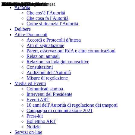
Delibere
Pareri
Consultazioni
Audizioni
Atti di Segnalazione
Accordi e Protocolli d'Intesa
Relazioni annuali
Misure di regolazione
Notizie
Comunicati Stampa
Bollettini ART
Convegni ART
Interviste del Presidente
Articoli in primo piano
Interventi del Presidente
2004
2005
2010
2013
2014
2015
2016
2017
2018
2019
202
2020
2021
2022
2023
2024
2025
2026
Aereo
Marittimo
Terrestre
Autorità
Che cos’è l’Autorità
Che cosa fa l’Autorità
Come si finanzia l’Autorità
Delibere
Atti e Documenti
Accordi e Protocolli d’intesa
Atti di segnalazione
Pareri, osservazioni RdA e altre comunicazioni
Relazioni annuali
Relazioni su indagini conoscitive
Consultazioni
Audizioni dell’Autorità
Misure di regolazione
Media ed Eventi
Comunicati stampa
Interventi del Presidente
Eventi ART
10 anni dell’Autorità di regolazione dei trasporti
Campagna di comunicazione 2021
Press-kit
Bollettino ART
Notizie
Servizi on-line