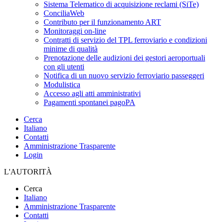
Sistema Telematico di acquisizione reclami (SiTe)
ConciliaWeb
Contributo per il funzionamento ART
Monitoraggi on-line
Contratti di servizio del TPL ferroviario e condizioni
minime di qualità
Prenotazione delle audizioni dei gestori aeroportuali
con gli utenti
Notifica di un nuovo servizio ferroviario passeggeri
Modulistica
Accesso agli atti amministrativi
Pagamenti spontanei pagoPA
Cerca
Italiano
Contatti
Amministrazione Trasparente
Login
L'AUTORITÀ
Cerca
Italiano
Amministrazione Trasparente
Contatti