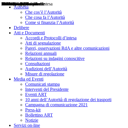
Delibere
Pareri
Consultazioni
Audizioni
Atti di Segnalazione
Accordi e Protocolli d'Intesa
Relazioni annuali
Misure di regolazione
Notizie
Comunicati Stampa
Bollettini ART
Convegni ART
Interviste del Presidente
Articoli in primo piano
Interventi del Presidente
2004
2005
2010
2013
2014
2015
2016
2017
2018
2019
202
2020
2021
2022
2023
2024
2025
2026
Aereo
Marittimo
Terrestre
Autorità
Che cos’è l’Autorità
Che cosa fa l’Autorità
Come si finanzia l’Autorità
Delibere
Atti e Documenti
Accordi e Protocolli d’intesa
Atti di segnalazione
Pareri, osservazioni RdA e altre comunicazioni
Relazioni annuali
Relazioni su indagini conoscitive
Consultazioni
Audizioni dell’Autorità
Misure di regolazione
Media ed Eventi
Comunicati stampa
Interventi del Presidente
Eventi ART
10 anni dell’Autorità di regolazione dei trasporti
Campagna di comunicazione 2021
Press-kit
Bollettino ART
Notizie
Servizi on-line