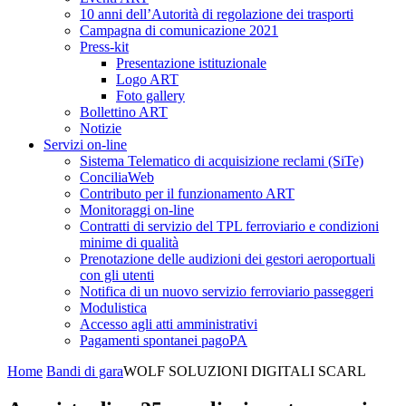
10 anni dell’Autorità di regolazione dei trasporti
Campagna di comunicazione 2021
Press-kit
Presentazione istituzionale
Logo ART
Foto gallery
Bollettino ART
Notizie
Servizi on-line
Sistema Telematico di acquisizione reclami (SiTe)
ConciliaWeb
Contributo per il funzionamento ART
Monitoraggi on-line
Contratti di servizio del TPL ferroviario e condizioni
minime di qualità
Prenotazione delle audizioni dei gestori aeroportuali
con gli utenti
Notifica di un nuovo servizio ferroviario passeggeri
Modulistica
Accesso agli atti amministrativi
Pagamenti spontanei pagoPA
Home
Bandi di gara
WOLF SOLUZIONI DIGITALI SCARL