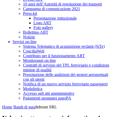
10 anni dell’Autorità di regolazione dei trasporti
Campagna di comunicazione 2021
Press-kit
Presentazione istituzionale
Logo ART
Foto gallery
Bollettino ART
Notizie
Servizi on-line
Sistema Telematico di acquisizione reclami (SiTe)
ConciliaWeb
Contributo per il funzionamento ART
Monitoraggi on-line
Contratti di servizio del TPL ferroviario e condizioni
minime di qualità
Prenotazione delle audizioni dei gestori aeroportuali
con gli utenti
Notifica di un nuovo servizio ferroviario passeggeri
Modulistica
Accesso agli atti amministrativi
Pagamenti spontanei pagoPA
Home
Bandi di gara
Itdream SRL