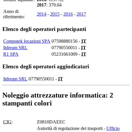
2017
: 379.04
Anno di
2014
-
2015
-
2016
-
2017
riferimento:
Elenco degli operatori partecipanti
Computek locazioni SPA
07598880156 -
IT
Itdream SRL
07790550011 -
IT
R1 SPA
05231661009 -
IT
Elenco degli operatori aggiudicatari
Itdream SRL
07790550011 -
IT
Noleggio attrezzature informatica: 2
stampanti colori
CIG:
Z0810DAEEC
Autorità di regolazione dei trasporti -
Ufficio