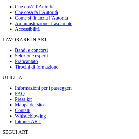
Che cos’è l’Autorità
Che cosa fa l’Autorità
Come si finanzia l’Autorità
Amministrazione Trasparente
Accessibilità
LAVORARE IN ART
Bandi e concorsi
Selezione esperti
Praticantato
Tirocini di formazione
UTILITÀ
Informazioni per i passeggeri
FAQ
Press-kit
Mappa del sito
Contatti
Whistleblowing
Intranet ART
SEGUI ART