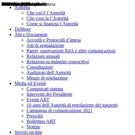
Delibere
Pareri
Consultazioni
Audizioni
Atti di Segnalazione
Accordi e Protocolli d'Intesa
Relazioni annuali
Misure di regolazione
Notizie
Comunicati Stampa
Bollettini ART
Convegni ART
Interviste del Presidente
Articoli in primo piano
Interventi del Presidente
2004
2005
2010
2013
2014
2015
2016
2017
2018
2019
202
2020
2021
2022
2023
2024
2025
2026
Aereo
Marittimo
Terrestre
Autorità
Che cos’è l’Autorità
Che cosa fa l’Autorità
Come si finanzia l’Autorità
Delibere
Atti e Documenti
Accordi e Protocolli d’intesa
Atti di segnalazione
Pareri, osservazioni RdA e altre comunicazioni
Relazioni annuali
Relazioni su indagini conoscitive
Consultazioni
Audizioni dell’Autorità
Misure di regolazione
Media ed Eventi
Comunicati stampa
Interventi del Presidente
Eventi ART
10 anni dell’Autorità di regolazione dei trasporti
Campagna di comunicazione 2021
Press-kit
Bollettino ART
Notizie
Servizi on-line