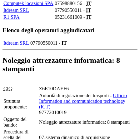
Computek locazioni SPA
07598880156 -
IT
Itdream SRL
07790550011 -
IT
R1 SPA
05231661009 -
IT
Elenco degli operatori aggiudicatari
Itdream SRL
07790550011 -
IT
Noleggio attrezzature informatica: 8
stampanti
CIG:
Z6E10DAEF6
Autorità di regolazione dei trasporti -
Ufficio
Struttura
Information and communication technology
proponente:
(ICT)
97772010019
Oggetto del
Noleggio attrezzature informatica: 8 stampanti
bando:
Procedura di
scelta del
07-sistema dinamico di acquisizione