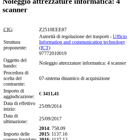
Noleggio attrezzature informatica: 4
scanner
CIG:
Z2510EEE87
Autorità di regolazione dei trasporti -
Ufficio
Struttura
Information and communication technology
proponente:
(ICT)
97772010019
Oggetto del
Noleggio attrezzature informatica: 4 scanner
bando:
Procedura di
scelta del
07-sistema dinamico di acquisizione
contraente:
Importo di
€
3411,41
aggiudicazione:
Data di effettivo
25/09/2014
inizio:
Data di
25/09/2017
ultimazione:
2014
: 758.09
Importo delle
2015
: 1137.16
somme liquidate:
2016
: 1137.12