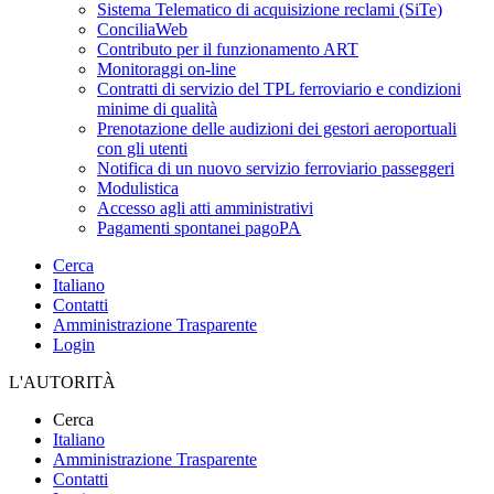
Sistema Telematico di acquisizione reclami (SiTe)
ConciliaWeb
Contributo per il funzionamento ART
Monitoraggi on-line
Contratti di servizio del TPL ferroviario e condizioni
minime di qualità
Prenotazione delle audizioni dei gestori aeroportuali
con gli utenti
Notifica di un nuovo servizio ferroviario passeggeri
Modulistica
Accesso agli atti amministrativi
Pagamenti spontanei pagoPA
Cerca
Italiano
Contatti
Amministrazione Trasparente
Login
L'AUTORITÀ
Cerca
Italiano
Amministrazione Trasparente
Contatti