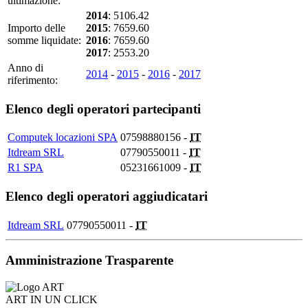
ultimazione:
2014
: 5106.42
Importo delle
2015
: 7659.60
somme liquidate:
2016
: 7659.60
2017
: 2553.20
Anno di
2014
-
2015
-
2016
-
2017
riferimento:
Elenco degli operatori partecipanti
Computek locazioni SPA
07598880156 -
IT
Itdream SRL
07790550011 -
IT
R1 SPA
05231661009 -
IT
Elenco degli operatori aggiudicatari
Itdream SRL
07790550011 -
IT
Amministrazione Trasparente
ART IN UN CLICK