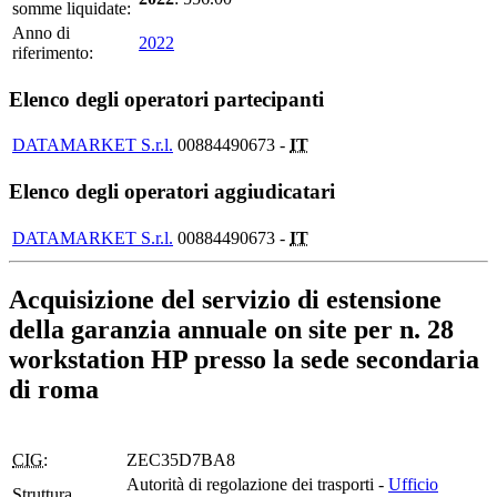
somme liquidate:
Anno di
2022
riferimento:
Elenco degli operatori partecipanti
DATAMARKET S.r.l.
00884490673 -
IT
Elenco degli operatori aggiudicatari
DATAMARKET S.r.l.
00884490673 -
IT
Acquisizione del servizio di estensione
della garanzia annuale on site per n. 28
workstation HP presso la sede secondaria
di roma
CIG:
ZEC35D7BA8
Autorità di regolazione dei trasporti -
Ufficio
Struttura