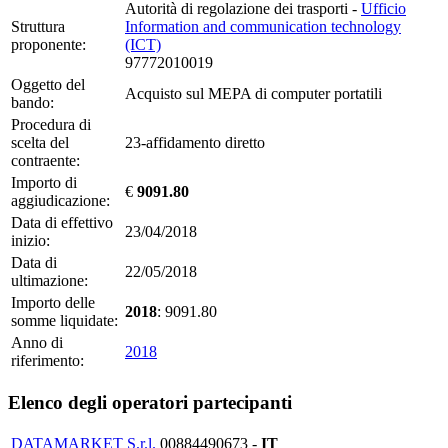
Autorità di regolazione dei trasporti -
Ufficio
Struttura
Information and communication technology
proponente:
(ICT)
97772010019
Oggetto del
Acquisto sul MEPA di computer portatili
bando:
Procedura di
scelta del
23-affidamento diretto
contraente:
Importo di
€
9091.80
aggiudicazione:
Data di effettivo
23/04/2018
inizio:
Data di
22/05/2018
ultimazione:
Importo delle
2018
: 9091.80
somme liquidate:
Anno di
2018
riferimento:
Elenco degli operatori partecipanti
DATAMARKET S.r.l.
00884490673 -
IT