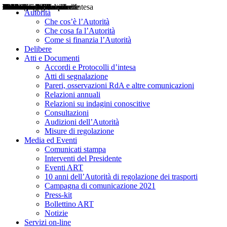
Delibere
Pareri
Consultazioni
Audizioni
Atti di Segnalazione
Accordi e Protocolli d'Intesa
Relazioni annuali
Misure di regolazione
Notizie
Comunicati Stampa
Bollettini ART
Convegni ART
Interviste del Presidente
Articoli in primo piano
Interventi del Presidente
2004
2005
2010
2013
2014
2015
2016
2017
2018
2019
202
2020
2021
2022
2023
2024
2025
2026
Aereo
Marittimo
Terrestre
Autorità
Che cos’è l’Autorità
Che cosa fa l’Autorità
Come si finanzia l’Autorità
Delibere
Atti e Documenti
Accordi e Protocolli d’intesa
Atti di segnalazione
Pareri, osservazioni RdA e altre comunicazioni
Relazioni annuali
Relazioni su indagini conoscitive
Consultazioni
Audizioni dell’Autorità
Misure di regolazione
Media ed Eventi
Comunicati stampa
Interventi del Presidente
Eventi ART
10 anni dell’Autorità di regolazione dei trasporti
Campagna di comunicazione 2021
Press-kit
Bollettino ART
Notizie
Servizi on-line