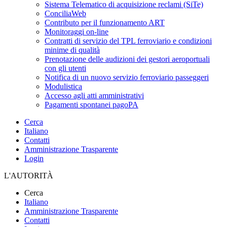
Sistema Telematico di acquisizione reclami (SiTe)
ConciliaWeb
Contributo per il funzionamento ART
Monitoraggi on-line
Contratti di servizio del TPL ferroviario e condizioni
minime di qualità
Prenotazione delle audizioni dei gestori aeroportuali
con gli utenti
Notifica di un nuovo servizio ferroviario passeggeri
Modulistica
Accesso agli atti amministrativi
Pagamenti spontanei pagoPA
Cerca
Italiano
Contatti
Amministrazione Trasparente
Login
L'AUTORITÀ
Cerca
Italiano
Amministrazione Trasparente
Contatti