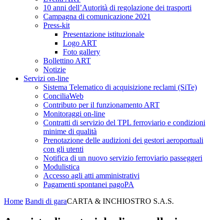
10 anni dell’Autorità di regolazione dei trasporti
Campagna di comunicazione 2021
Press-kit
Presentazione istituzionale
Logo ART
Foto gallery
Bollettino ART
Notizie
Servizi on-line
Sistema Telematico di acquisizione reclami (SiTe)
ConciliaWeb
Contributo per il funzionamento ART
Monitoraggi on-line
Contratti di servizio del TPL ferroviario e condizioni
minime di qualità
Prenotazione delle audizioni dei gestori aeroportuali
con gli utenti
Notifica di un nuovo servizio ferroviario passeggeri
Modulistica
Accesso agli atti amministrativi
Pagamenti spontanei pagoPA
Home
Bandi di gara
CARTA & INCHIOSTRO S.A.S.