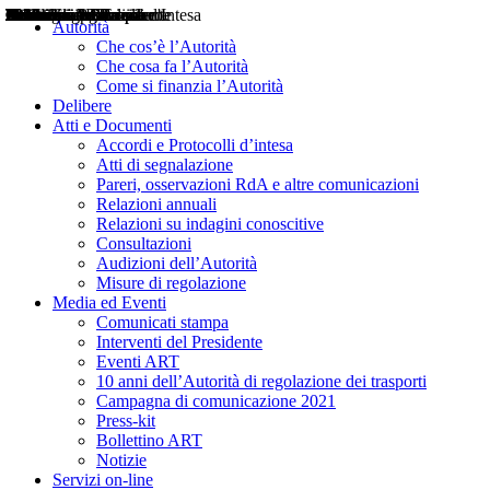
Delibere
Pareri
Consultazioni
Audizioni
Atti di Segnalazione
Accordi e Protocolli d'Intesa
Relazioni annuali
Misure di regolazione
Notizie
Comunicati Stampa
Bollettini ART
Convegni ART
Interviste del Presidente
Articoli in primo piano
Interventi del Presidente
2004
2005
2010
2013
2014
2015
2016
2017
2018
2019
202
2020
2021
2022
2023
2024
2025
2026
Aereo
Marittimo
Terrestre
Autorità
Che cos’è l’Autorità
Che cosa fa l’Autorità
Come si finanzia l’Autorità
Delibere
Atti e Documenti
Accordi e Protocolli d’intesa
Atti di segnalazione
Pareri, osservazioni RdA e altre comunicazioni
Relazioni annuali
Relazioni su indagini conoscitive
Consultazioni
Audizioni dell’Autorità
Misure di regolazione
Media ed Eventi
Comunicati stampa
Interventi del Presidente
Eventi ART
10 anni dell’Autorità di regolazione dei trasporti
Campagna di comunicazione 2021
Press-kit
Bollettino ART
Notizie
Servizi on-line