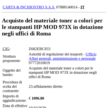
CARTA & INCHIOSTRO S.A.S.
07888140014 -
IT
Acquisto del materiale toner a colori per
le stampanti HP MOD 973X in dotazione
negli uffici di Roma
CIG:
Z682EBC833
Autorità di regolazione dei trasporti -
Ufficio
Struttura
Affari generali, amministrazione e personale
proponente:
97772010019
Acquisto del materiale toner a colori per le
Oggetto del
stampanti HP MOD 973X in dotazione negli
bando:
uffici di Roma
Procedura di
scelta del
23-affidamento diretto
contraente:
Importo di
€
1096.80
aggiudicazione:
Data di effettivo
19/10/2020