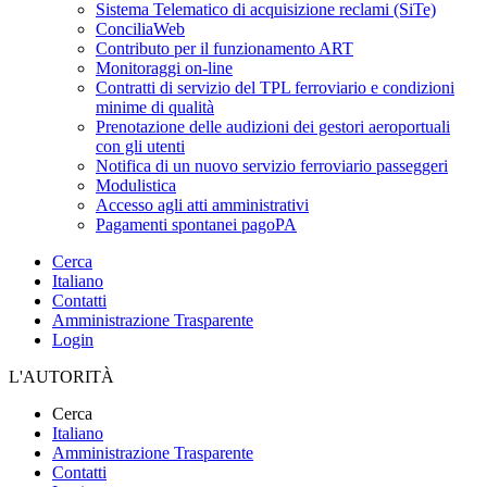
Sistema Telematico di acquisizione reclami (SiTe)
ConciliaWeb
Contributo per il funzionamento ART
Monitoraggi on-line
Contratti di servizio del TPL ferroviario e condizioni
minime di qualità
Prenotazione delle audizioni dei gestori aeroportuali
con gli utenti
Notifica di un nuovo servizio ferroviario passeggeri
Modulistica
Accesso agli atti amministrativi
Pagamenti spontanei pagoPA
Cerca
Italiano
Contatti
Amministrazione Trasparente
Login
L'AUTORITÀ
Cerca
Italiano
Amministrazione Trasparente
Contatti