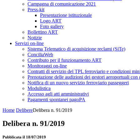
Campagna di comunicazione 2021
Press-kit
Presentazione istituzionale
Logo ART
Foto gallery
Bollettino ART
Notizie
Servizi on-line
Sistema Telematico di acquisizione reclami (SiTe)
ConciliaWeb
Contributo per il funzionamento ART
Monitoraggi on-line
Contratti di servizio del TPL ferroviario e condizioni min
Prenotazione delle audizioni dei gestori aeroportuali con g
Notifica di un nuovo servizio ferroviario passeggeri
Modulistica
Accesso agli atti amministrativi
Pagamenti spontanei pagoPA
Home
Delibere
Delibera n. 91/2019
Delibera n. 91/2019
Pubblicata il 18/07/2019