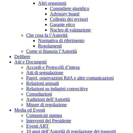
Altri organismi
Consigliere giuridico
Advisory board
Collegio dei revisori
Garante etico
Nucleo di valutazione
Che cosa fa l’Autorità
Normativa di riferimento
Regolamenti
Come si finanzia l’Autorità
Delibere
Atti e Documenti
Accordi e Protocolli d’intesa
Atti di segnalazione
Pareri, osservazioni RdA e altre comunicazioni
Relazioni annuali
Relazioni su indagini conoscitive
Consultazioni
Audizioni dell’Autorità
Misure di regolazione
Media ed Eventi
Comunicati stampa
Interventi del Presidente
Eventi ART
10 anni dell’Autorità di regolazione dei trasporti