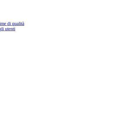
ime di qualità
li utenti