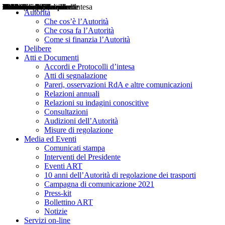
Delibere
Pareri
Consultazioni
Audizioni
Atti di Segnalazione
Accordi e Protocolli d'Intesa
Relazioni annuali
Misure di regolazione
Notizie
Comunicati Stampa
Bollettini ART
Convegni ART
Interviste del Presidente
Articoli in primo piano
Interventi del Presidente
2004
2005
2010
2013
2014
2015
2016
2017
2018
2019
202
2020
2021
2022
2023
2024
2025
2026
Aereo
Marittimo
Terrestre
Autorità
Che cos’è l’Autorità
Che cosa fa l’Autorità
Come si finanzia l’Autorità
Delibere
Atti e Documenti
Accordi e Protocolli d’intesa
Atti di segnalazione
Pareri, osservazioni RdA e altre comunicazioni
Relazioni annuali
Relazioni su indagini conoscitive
Consultazioni
Audizioni dell’Autorità
Misure di regolazione
Media ed Eventi
Comunicati stampa
Interventi del Presidente
Eventi ART
10 anni dell’Autorità di regolazione dei trasporti
Campagna di comunicazione 2021
Press-kit
Bollettino ART
Notizie
Servizi on-line