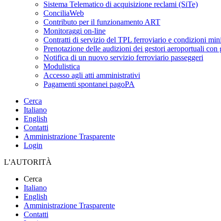
Sistema Telematico di acquisizione reclami (SiTe)
ConciliaWeb
Contributo per il funzionamento ART
Monitoraggi on-line
Contratti di servizio del TPL ferroviario e condizioni min
Prenotazione delle audizioni dei gestori aeroportuali con g
Notifica di un nuovo servizio ferroviario passeggeri
Modulistica
Accesso agli atti amministrativi
Pagamenti spontanei pagoPA
Cerca
Italiano
English
Contatti
Amministrazione Trasparente
Login
L'AUTORITÀ
Cerca
Italiano
English
Amministrazione Trasparente
Contatti