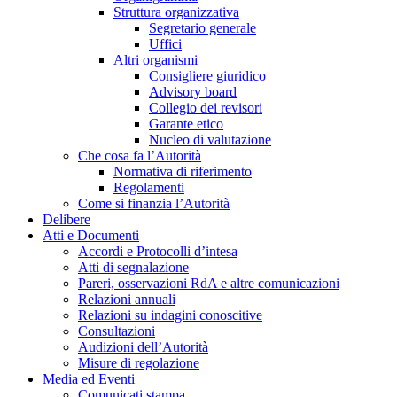
Struttura organizzativa
Segretario generale
Uffici
Altri organismi
Consigliere giuridico
Advisory board
Collegio dei revisori
Garante etico
Nucleo di valutazione
Che cosa fa l’Autorità
Normativa di riferimento
Regolamenti
Come si finanzia l’Autorità
Delibere
Atti e Documenti
Accordi e Protocolli d’intesa
Atti di segnalazione
Pareri, osservazioni RdA e altre comunicazioni
Relazioni annuali
Relazioni su indagini conoscitive
Consultazioni
Audizioni dell’Autorità
Misure di regolazione
Media ed Eventi
Comunicati stampa