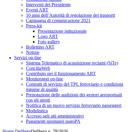
Interventi del Presidente
Eventi ART
10 anni dell’Autorità di regolazione dei trasporti
Campagna di comunicazione 2021
Press-kit
Presentazione istituzionale
Logo ART
Foto gallery
Bollettino ART
Notizie
Servizi on-line
Sistema Telematico di acquisizione reclami (SiTe)
ConciliaWeb
Contributo per il funzionamento ART
Monitoraggi on-line
Contratti di servizio del TPL ferroviario e condizioni
minime di qualità
Prenotazione delle audizioni dei gestori aeroportuali
con gli utenti
Notifica di un nuovo servizio ferroviario passeggeri
Modulistica
Accesso agli atti amministrativi
Pagamenti spontanei pagoPA
Home
Delibere
Delibera n. 78/2026