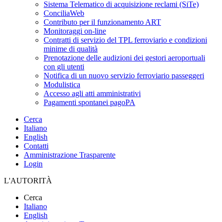
Sistema Telematico di acquisizione reclami (SiTe)
ConciliaWeb
Contributo per il funzionamento ART
Monitoraggi on-line
Contratti di servizio del TPL ferroviario e condizioni
minime di qualità
Prenotazione delle audizioni dei gestori aeroportuali
con gli utenti
Notifica di un nuovo servizio ferroviario passeggeri
Modulistica
Accesso agli atti amministrativi
Pagamenti spontanei pagoPA
Cerca
Italiano
English
Contatti
Amministrazione Trasparente
Login
L'AUTORITÀ
Cerca
Italiano
English