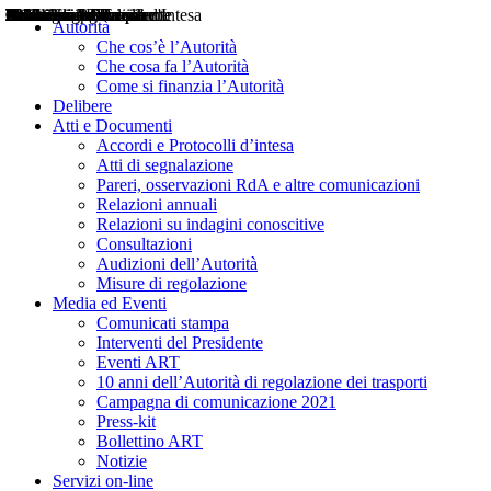
Delibere
Pareri
Consultazioni
Audizioni
Atti di Segnalazione
Accordi e Protocolli d'Intesa
Relazioni annuali
Misure di regolazione
Notizie
Comunicati Stampa
Bollettini ART
Convegni ART
Interviste del Presidente
Articoli in primo piano
Interventi del Presidente
2004
2005
2010
2013
2014
2015
2016
2017
2018
2019
202
2020
2021
2022
2023
2024
2025
2026
Aereo
Marittimo
Terrestre
Autorità
Che cos’è l’Autorità
Che cosa fa l’Autorità
Come si finanzia l’Autorità
Delibere
Atti e Documenti
Accordi e Protocolli d’intesa
Atti di segnalazione
Pareri, osservazioni RdA e altre comunicazioni
Relazioni annuali
Relazioni su indagini conoscitive
Consultazioni
Audizioni dell’Autorità
Misure di regolazione
Media ed Eventi
Comunicati stampa
Interventi del Presidente
Eventi ART
10 anni dell’Autorità di regolazione dei trasporti
Campagna di comunicazione 2021
Press-kit
Bollettino ART
Notizie
Servizi on-line