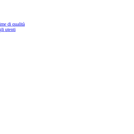
ime di qualità
li utenti