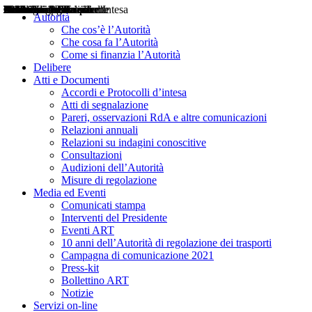
Delibere
Pareri
Consultazioni
Audizioni
Atti di Segnalazione
Accordi e Protocolli d'Intesa
Relazioni annuali
Misure di regolazione
Notizie
Comunicati Stampa
Bollettini ART
Convegni ART
Interviste del Presidente
Articoli in primo piano
Interventi del Presidente
2004
2005
2010
2013
2014
2015
2016
2017
2018
2019
202
2020
2021
2022
2023
2024
2025
2026
Aereo
Marittimo
Terrestre
Autorità
Che cos’è l’Autorità
Che cosa fa l’Autorità
Come si finanzia l’Autorità
Delibere
Atti e Documenti
Accordi e Protocolli d’intesa
Atti di segnalazione
Pareri, osservazioni RdA e altre comunicazioni
Relazioni annuali
Relazioni su indagini conoscitive
Consultazioni
Audizioni dell’Autorità
Misure di regolazione
Media ed Eventi
Comunicati stampa
Interventi del Presidente
Eventi ART
10 anni dell’Autorità di regolazione dei trasporti
Campagna di comunicazione 2021
Press-kit
Bollettino ART
Notizie
Servizi on-line