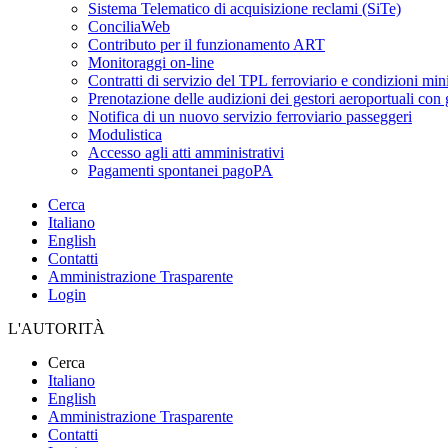
Sistema Telematico di acquisizione reclami (SiTe)
ConciliaWeb
Contributo per il funzionamento ART
Monitoraggi on-line
Contratti di servizio del TPL ferroviario e condizioni min
Prenotazione delle audizioni dei gestori aeroportuali con g
Notifica di un nuovo servizio ferroviario passeggeri
Modulistica
Accesso agli atti amministrativi
Pagamenti spontanei pagoPA
Cerca
Italiano
English
Contatti
Amministrazione Trasparente
Login
L'AUTORITÀ
Cerca
Italiano
English
Amministrazione Trasparente
Contatti