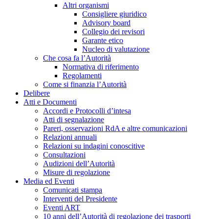
Altri organismi
Consigliere giuridico
Advisory board
Collegio dei revisori
Garante etico
Nucleo di valutazione
Che cosa fa l’Autorità
Normativa di riferimento
Regolamenti
Come si finanzia l’Autorità
Delibere
Atti e Documenti
Accordi e Protocolli d’intesa
Atti di segnalazione
Pareri, osservazioni RdA e altre comunicazioni
Relazioni annuali
Relazioni su indagini conoscitive
Consultazioni
Audizioni dell’Autorità
Misure di regolazione
Media ed Eventi
Comunicati stampa
Interventi del Presidente
Eventi ART
10 anni dell’Autorità di regolazione dei trasporti