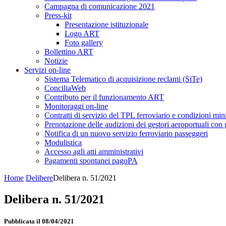
Campagna di comunicazione 2021
Press-kit
Presentazione istituzionale
Logo ART
Foto gallery
Bollettino ART
Notizie
Servizi on-line
Sistema Telematico di acquisizione reclami (SiTe)
ConciliaWeb
Contributo per il funzionamento ART
Monitoraggi on-line
Contratti di servizio del TPL ferroviario e condizioni min
Prenotazione delle audizioni dei gestori aeroportuali con g
Notifica di un nuovo servizio ferroviario passeggeri
Modulistica
Accesso agli atti amministrativi
Pagamenti spontanei pagoPA
Home
Delibere
Delibera n. 51/2021
Delibera n. 51/2021
Pubblicata il 08/04/2021