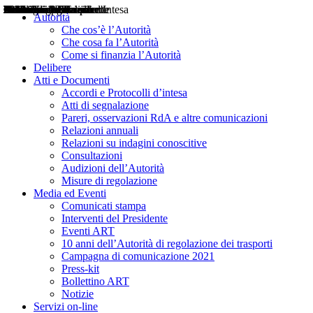
Delibere
Pareri
Consultazioni
Audizioni
Atti di Segnalazione
Accordi e Protocolli d'Intesa
Relazioni annuali
Misure di regolazione
Notizie
Comunicati Stampa
Bollettini ART
Convegni ART
Interviste del Presidente
Articoli in primo piano
Interventi del Presidente
2004
2005
2010
2013
2014
2015
2016
2017
2018
2019
202
2020
2021
2022
2023
2024
2025
2026
Aereo
Marittimo
Terrestre
Autorità
Che cos’è l’Autorità
Che cosa fa l’Autorità
Come si finanzia l’Autorità
Delibere
Atti e Documenti
Accordi e Protocolli d’intesa
Atti di segnalazione
Pareri, osservazioni RdA e altre comunicazioni
Relazioni annuali
Relazioni su indagini conoscitive
Consultazioni
Audizioni dell’Autorità
Misure di regolazione
Media ed Eventi
Comunicati stampa
Interventi del Presidente
Eventi ART
10 anni dell’Autorità di regolazione dei trasporti
Campagna di comunicazione 2021
Press-kit
Bollettino ART
Notizie
Servizi on-line