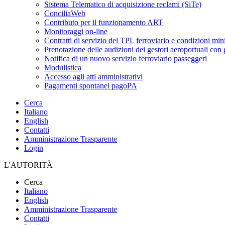
Sistema Telematico di acquisizione reclami (SiTe)
ConciliaWeb
Contributo per il funzionamento ART
Monitoraggi on-line
Contratti di servizio del TPL ferroviario e condizioni min
Prenotazione delle audizioni dei gestori aeroportuali con g
Notifica di un nuovo servizio ferroviario passeggeri
Modulistica
Accesso agli atti amministrativi
Pagamenti spontanei pagoPA
Cerca
Italiano
English
Contatti
Amministrazione Trasparente
Login
L'AUTORITÀ
Cerca
Italiano
English
Amministrazione Trasparente
Contatti