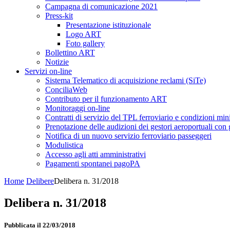
Campagna di comunicazione 2021
Press-kit
Presentazione istituzionale
Logo ART
Foto gallery
Bollettino ART
Notizie
Servizi on-line
Sistema Telematico di acquisizione reclami (SiTe)
ConciliaWeb
Contributo per il funzionamento ART
Monitoraggi on-line
Contratti di servizio del TPL ferroviario e condizioni min
Prenotazione delle audizioni dei gestori aeroportuali con g
Notifica di un nuovo servizio ferroviario passeggeri
Modulistica
Accesso agli atti amministrativi
Pagamenti spontanei pagoPA
Home
Delibere
Delibera n. 31/2018
Delibera n. 31/2018
Pubblicata il 22/03/2018