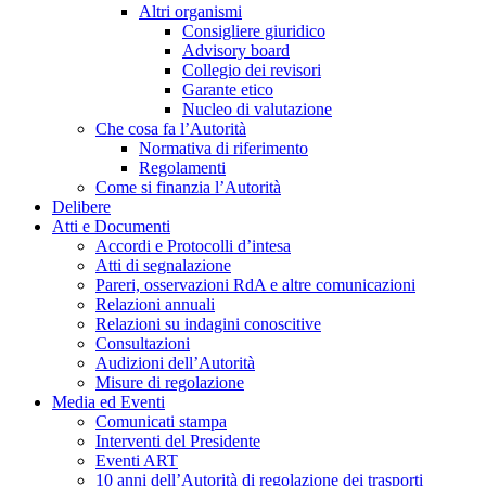
Altri organismi
Consigliere giuridico
Advisory board
Collegio dei revisori
Garante etico
Nucleo di valutazione
Che cosa fa l’Autorità
Normativa di riferimento
Regolamenti
Come si finanzia l’Autorità
Delibere
Atti e Documenti
Accordi e Protocolli d’intesa
Atti di segnalazione
Pareri, osservazioni RdA e altre comunicazioni
Relazioni annuali
Relazioni su indagini conoscitive
Consultazioni
Audizioni dell’Autorità
Misure di regolazione
Media ed Eventi
Comunicati stampa
Interventi del Presidente
Eventi ART
10 anni dell’Autorità di regolazione dei trasporti