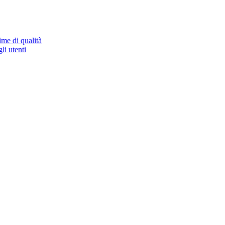
ime di qualità
li utenti