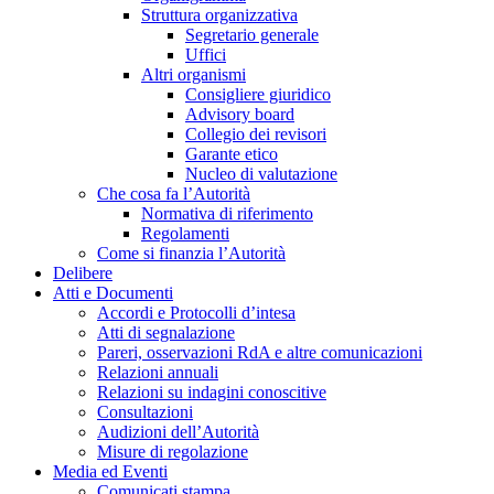
Struttura organizzativa
Segretario generale
Uffici
Altri organismi
Consigliere giuridico
Advisory board
Collegio dei revisori
Garante etico
Nucleo di valutazione
Che cosa fa l’Autorità
Normativa di riferimento
Regolamenti
Come si finanzia l’Autorità
Delibere
Atti e Documenti
Accordi e Protocolli d’intesa
Atti di segnalazione
Pareri, osservazioni RdA e altre comunicazioni
Relazioni annuali
Relazioni su indagini conoscitive
Consultazioni
Audizioni dell’Autorità
Misure di regolazione
Media ed Eventi
Comunicati stampa