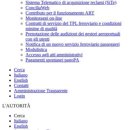
Sistema Telematico di acquisizione reclami (SiTe)
ConciliaWeb
Contributo per il funzionamento ART
Monitoraggi on-line
Contratti di servizio del TPL ferroviario e condizioni
minime di qualità
Prenotazione delle audizioni dei gestori aeroportuali
con gli utenti
Notifica di un nuovo servizio ferroviario passeggeri
Modulistica
Accesso agli atti amministrativi
Pagamenti spontanei pagoPA
Cerca
Italiano
English
Contatti
Amministrazione Trasparente
Login
L'AUTORITÀ
Cerca
Italiano
English