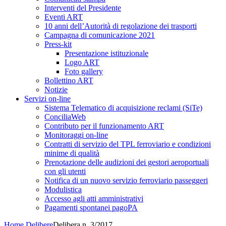
Interventi del Presidente
Eventi ART
10 anni dell’Autorità di regolazione dei trasporti
Campagna di comunicazione 2021
Press-kit
Presentazione istituzionale
Logo ART
Foto gallery
Bollettino ART
Notizie
Servizi on-line
Sistema Telematico di acquisizione reclami (SiTe)
ConciliaWeb
Contributo per il funzionamento ART
Monitoraggi on-line
Contratti di servizio del TPL ferroviario e condizioni
minime di qualità
Prenotazione delle audizioni dei gestori aeroportuali
con gli utenti
Notifica di un nuovo servizio ferroviario passeggeri
Modulistica
Accesso agli atti amministrativi
Pagamenti spontanei pagoPA
Home
Delibere
Delibera n. 3/2017