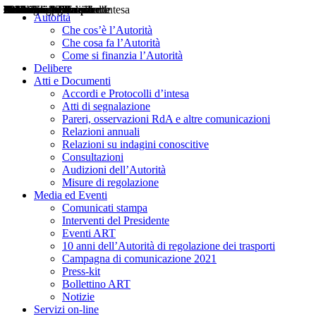
Delibere
Pareri
Consultazioni
Audizioni
Atti di Segnalazione
Accordi e Protocolli d'Intesa
Relazioni annuali
Misure di regolazione
Notizie
Comunicati Stampa
Bollettini ART
Convegni ART
Interviste del Presidente
Articoli in primo piano
Interventi del Presidente
2004
2005
2010
2013
2014
2015
2016
2017
2018
2019
202
2020
2021
2022
2023
2024
2025
2026
Aereo
Marittimo
Terrestre
Autorità
Che cos’è l’Autorità
Che cosa fa l’Autorità
Come si finanzia l’Autorità
Delibere
Atti e Documenti
Accordi e Protocolli d’intesa
Atti di segnalazione
Pareri, osservazioni RdA e altre comunicazioni
Relazioni annuali
Relazioni su indagini conoscitive
Consultazioni
Audizioni dell’Autorità
Misure di regolazione
Media ed Eventi
Comunicati stampa
Interventi del Presidente
Eventi ART
10 anni dell’Autorità di regolazione dei trasporti
Campagna di comunicazione 2021
Press-kit
Bollettino ART
Notizie
Servizi on-line