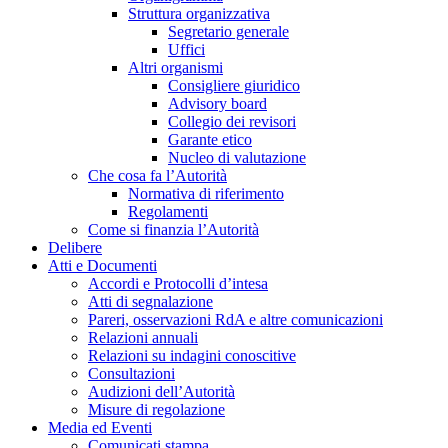
Struttura organizzativa
Segretario generale
Uffici
Altri organismi
Consigliere giuridico
Advisory board
Collegio dei revisori
Garante etico
Nucleo di valutazione
Che cosa fa l’Autorità
Normativa di riferimento
Regolamenti
Come si finanzia l’Autorità
Delibere
Atti e Documenti
Accordi e Protocolli d’intesa
Atti di segnalazione
Pareri, osservazioni RdA e altre comunicazioni
Relazioni annuali
Relazioni su indagini conoscitive
Consultazioni
Audizioni dell’Autorità
Misure di regolazione
Media ed Eventi
Comunicati stampa