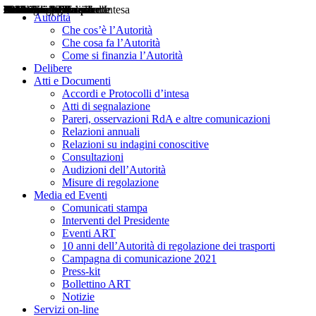
Delibere
Pareri
Consultazioni
Audizioni
Atti di Segnalazione
Accordi e Protocolli d'Intesa
Relazioni annuali
Misure di regolazione
Notizie
Comunicati Stampa
Bollettini ART
Convegni ART
Interviste del Presidente
Articoli in primo piano
Interventi del Presidente
2004
2005
2010
2013
2014
2015
2016
2017
2018
2019
202
2020
2021
2022
2023
2024
2025
2026
Aereo
Marittimo
Terrestre
Autorità
Che cos’è l’Autorità
Che cosa fa l’Autorità
Come si finanzia l’Autorità
Delibere
Atti e Documenti
Accordi e Protocolli d’intesa
Atti di segnalazione
Pareri, osservazioni RdA e altre comunicazioni
Relazioni annuali
Relazioni su indagini conoscitive
Consultazioni
Audizioni dell’Autorità
Misure di regolazione
Media ed Eventi
Comunicati stampa
Interventi del Presidente
Eventi ART
10 anni dell’Autorità di regolazione dei trasporti
Campagna di comunicazione 2021
Press-kit
Bollettino ART
Notizie
Servizi on-line