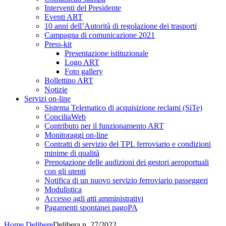
Interventi del Presidente
Eventi ART
10 anni dell’Autorità di regolazione dei trasporti
Campagna di comunicazione 2021
Press-kit
Presentazione istituzionale
Logo ART
Foto gallery
Bollettino ART
Notizie
Servizi on-line
Sistema Telematico di acquisizione reclami (SiTe)
ConciliaWeb
Contributo per il funzionamento ART
Monitoraggi on-line
Contratti di servizio del TPL ferroviario e condizioni
minime di qualità
Prenotazione delle audizioni dei gestori aeroportuali
con gli utenti
Notifica di un nuovo servizio ferroviario passeggeri
Modulistica
Accesso agli atti amministrativi
Pagamenti spontanei pagoPA
Home
Delibere
Delibera n. 27/2022