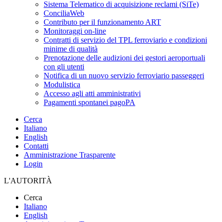
Sistema Telematico di acquisizione reclami (SiTe)
ConciliaWeb
Contributo per il funzionamento ART
Monitoraggi on-line
Contratti di servizio del TPL ferroviario e condizioni
minime di qualità
Prenotazione delle audizioni dei gestori aeroportuali
con gli utenti
Notifica di un nuovo servizio ferroviario passeggeri
Modulistica
Accesso agli atti amministrativi
Pagamenti spontanei pagoPA
Cerca
Italiano
English
Contatti
Amministrazione Trasparente
Login
L'AUTORITÀ
Cerca
Italiano
English