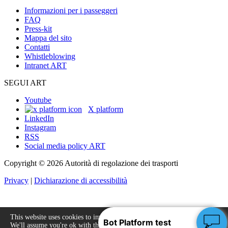
Informazioni per i passeggeri
FAQ
Press-kit
Mappa del sito
Contatti
Whistleblowing
Intranet ART
SEGUI ART
Youtube
X platform
LinkedIn
Instagram
RSS
Social media policy ART
Copyright © 2026 Autorità di regolazione dei trasporti
Privacy
|
Dichiarazione di accessibilità
This website uses cookies to improve your experience.
We'll assume you're ok with this, but you can opt-out
Accept