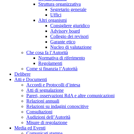
Struttura organizzativa
Segretario generale
Uffici
Altri organismi
Consigliere giuridico
Advisory board
Collegio dei revisori
Garante etico
Nucleo di valutazione
Che cosa fa l’Autorità
Normativa di riferimento
Regolamenti
Come si finanzia l’Autorità
Delibere
Atti e Documenti
Accordi e Protocolli d’intesa
Atti di segnalazione
Pareri, osservazioni RdA e altre comunicazioni
Relazioni annuali
Relazioni su indagini conoscitive
Consultazioni
Audizioni dell’Autorità
Misure di regolazione
Media ed Eventi
Comunicati stampa