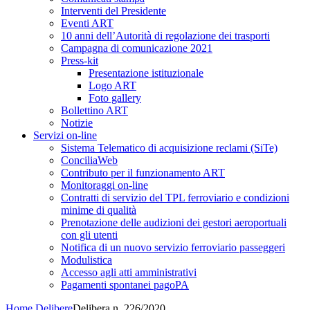
Interventi del Presidente
Eventi ART
10 anni dell’Autorità di regolazione dei trasporti
Campagna di comunicazione 2021
Press-kit
Presentazione istituzionale
Logo ART
Foto gallery
Bollettino ART
Notizie
Servizi on-line
Sistema Telematico di acquisizione reclami (SiTe)
ConciliaWeb
Contributo per il funzionamento ART
Monitoraggi on-line
Contratti di servizio del TPL ferroviario e condizioni
minime di qualità
Prenotazione delle audizioni dei gestori aeroportuali
con gli utenti
Notifica di un nuovo servizio ferroviario passeggeri
Modulistica
Accesso agli atti amministrativi
Pagamenti spontanei pagoPA
Home
Delibere
Delibera n. 226/2020