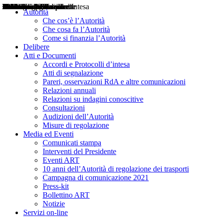
Delibere
Pareri
Consultazioni
Audizioni
Atti di Segnalazione
Accordi e Protocolli d'Intesa
Relazioni annuali
Misure di regolazione
Notizie
Comunicati Stampa
Bollettini ART
Convegni ART
Interviste del Presidente
Articoli in primo piano
Interventi del Presidente
2004
2005
2010
2013
2014
2015
2016
2017
2018
2019
202
2020
2021
2022
2023
2024
2025
2026
Aereo
Marittimo
Terrestre
Autorità
Che cos’è l’Autorità
Che cosa fa l’Autorità
Come si finanzia l’Autorità
Delibere
Atti e Documenti
Accordi e Protocolli d’intesa
Atti di segnalazione
Pareri, osservazioni RdA e altre comunicazioni
Relazioni annuali
Relazioni su indagini conoscitive
Consultazioni
Audizioni dell’Autorità
Misure di regolazione
Media ed Eventi
Comunicati stampa
Interventi del Presidente
Eventi ART
10 anni dell’Autorità di regolazione dei trasporti
Campagna di comunicazione 2021
Press-kit
Bollettino ART
Notizie
Servizi on-line