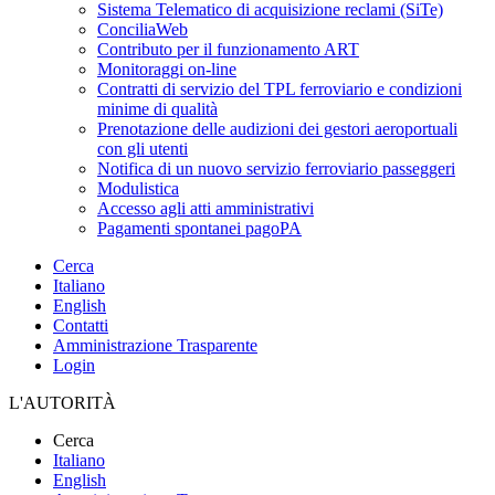
Sistema Telematico di acquisizione reclami (SiTe)
ConciliaWeb
Contributo per il funzionamento ART
Monitoraggi on-line
Contratti di servizio del TPL ferroviario e condizioni
minime di qualità
Prenotazione delle audizioni dei gestori aeroportuali
con gli utenti
Notifica di un nuovo servizio ferroviario passeggeri
Modulistica
Accesso agli atti amministrativi
Pagamenti spontanei pagoPA
Cerca
Italiano
English
Contatti
Amministrazione Trasparente
Login
L'AUTORITÀ
Cerca
Italiano
English