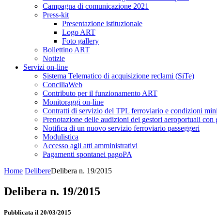
Campagna di comunicazione 2021
Press-kit
Presentazione istituzionale
Logo ART
Foto gallery
Bollettino ART
Notizie
Servizi on-line
Sistema Telematico di acquisizione reclami (SiTe)
ConciliaWeb
Contributo per il funzionamento ART
Monitoraggi on-line
Contratti di servizio del TPL ferroviario e condizioni min
Prenotazione delle audizioni dei gestori aeroportuali con g
Notifica di un nuovo servizio ferroviario passeggeri
Modulistica
Accesso agli atti amministrativi
Pagamenti spontanei pagoPA
Home
Delibere
Delibera n. 19/2015
Delibera n. 19/2015
Pubblicata il 20/03/2015