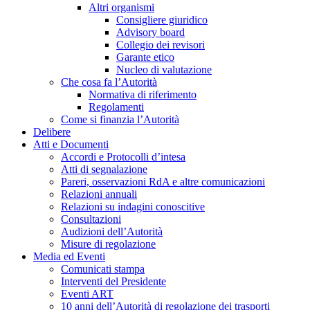
Altri organismi
Consigliere giuridico
Advisory board
Collegio dei revisori
Garante etico
Nucleo di valutazione
Che cosa fa l’Autorità
Normativa di riferimento
Regolamenti
Come si finanzia l’Autorità
Delibere
Atti e Documenti
Accordi e Protocolli d’intesa
Atti di segnalazione
Pareri, osservazioni RdA e altre comunicazioni
Relazioni annuali
Relazioni su indagini conoscitive
Consultazioni
Audizioni dell’Autorità
Misure di regolazione
Media ed Eventi
Comunicati stampa
Interventi del Presidente
Eventi ART
10 anni dell’Autorità di regolazione dei trasporti