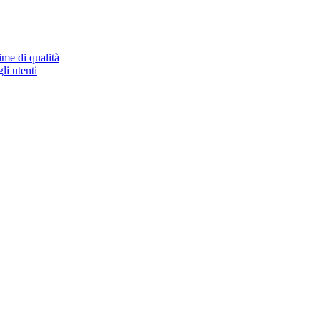
ime di qualità
li utenti