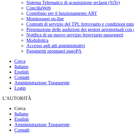
Sistema Telematico di acquisizione reclami (SiTe)
ConciliaWeb
Contributo per il funzionamento ART
Monitoraggi on-line
Contratti di servizio del TPL ferroviario e condizioni min
Prenotazione delle audizioni dei gestori aeroportuali con g
Notifica di un nuovo servizio ferroviario passeggeri
Modulistica
Accesso agli atti amministrativi
Pagamenti spontanei pagoPA
Cerca
Italiano
English
Contatti
Amministrazione Trasparente
Login
L'AUTORITÀ
Cerca
Italiano
English
Amministrazione Trasparente
Contatti