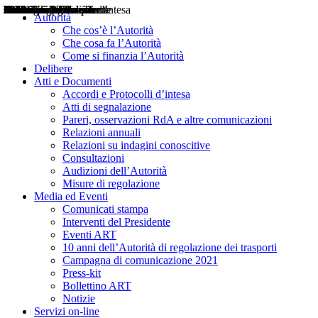
Delibere
Pareri
Consultazioni
Audizioni
Atti di Segnalazione
Accordi e Protocolli d'Intesa
Relazioni annuali
Misure di regolazione
Notizie
Comunicati Stampa
Bollettini ART
Convegni ART
Interviste del Presidente
Articoli in primo piano
Interventi del Presidente
2004
2005
2010
2013
2014
2015
2016
2017
2018
2019
202
2020
2021
2022
2023
2024
2025
2026
Aereo
Marittimo
Terrestre
Autorità
Che cos’è l’Autorità
Che cosa fa l’Autorità
Come si finanzia l’Autorità
Delibere
Atti e Documenti
Accordi e Protocolli d’intesa
Atti di segnalazione
Pareri, osservazioni RdA e altre comunicazioni
Relazioni annuali
Relazioni su indagini conoscitive
Consultazioni
Audizioni dell’Autorità
Misure di regolazione
Media ed Eventi
Comunicati stampa
Interventi del Presidente
Eventi ART
10 anni dell’Autorità di regolazione dei trasporti
Campagna di comunicazione 2021
Press-kit
Bollettino ART
Notizie
Servizi on-line