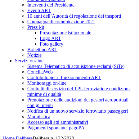
Interventi del Presidente
Eventi ART
10 anni dell’Autorità di regolazione dei trasporti
Campagna di comunicazione 2021
Press-kit
Presentazione istituzionale
Logo ART
Foto gallery
Bollettino ART
Notizie
Servizi on-line
Sistema Telematico di acquisizione reclami (SiTe)
ConciliaWeb
Contributo per il funzionamento ART
Monitoraggi on-line
Contratti di servizio del TPL ferroviario e condizioni
minime di qualità
Prenotazione delle audizioni dei gestori aeroportuali
con gli utenti
Notifica di un nuovo servizio ferroviario passeggeri
Modulistica
Accesso agli atti amministrativi
Pagamenti spontanei pagoPA
Home
Delibere
Delibera n. 132/2020