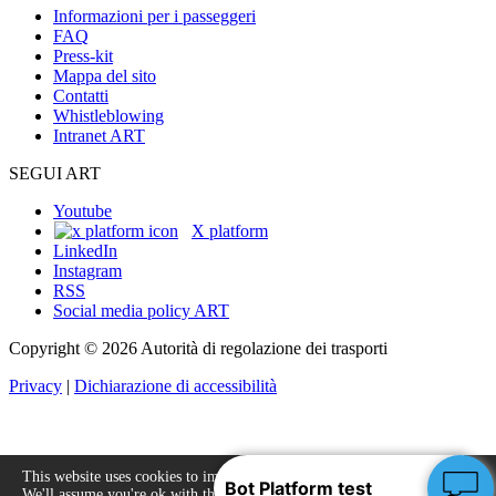
Informazioni per i passeggeri
FAQ
Press-kit
Mappa del sito
Contatti
Whistleblowing
Intranet ART
SEGUI ART
Youtube
X platform
LinkedIn
Instagram
RSS
Social media policy ART
Copyright © 2026 Autorità di regolazione dei trasporti
Privacy
|
Dichiarazione di accessibilità
This website uses cookies to improve your experience.
We'll assume you're ok with this, but you can opt-out
Accept