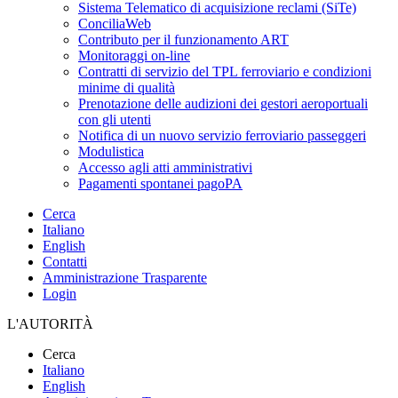
Sistema Telematico di acquisizione reclami (SiTe)
ConciliaWeb
Contributo per il funzionamento ART
Monitoraggi on-line
Contratti di servizio del TPL ferroviario e condizioni
minime di qualità
Prenotazione delle audizioni dei gestori aeroportuali
con gli utenti
Notifica di un nuovo servizio ferroviario passeggeri
Modulistica
Accesso agli atti amministrativi
Pagamenti spontanei pagoPA
Cerca
Italiano
English
Contatti
Amministrazione Trasparente
Login
L'AUTORITÀ
Cerca
Italiano
English