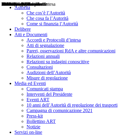
Delibere
Pareri
Consultazioni
Audizioni
Atti di Segnalazione
Accordi e Protocolli d'Intesa
Relazioni annuali
Misure di regolazione
Notizie
Comunicati Stampa
Bollettini ART
Convegni ART
Interviste del Presidente
Articoli in primo piano
Interventi del Presidente
2004
2005
2010
2013
2014
2015
2016
2017
2018
2019
202
2020
2021
2022
2023
2024
2025
2026
Aereo
Marittimo
Terrestre
Autorità
Che cos’è l’Autorità
Che cosa fa l’Autorità
Come si finanzia l’Autorità
Delibere
Atti e Documenti
Accordi e Protocolli d’intesa
Atti di segnalazione
Pareri, osservazioni RdA e altre comunicazioni
Relazioni annuali
Relazioni su indagini conoscitive
Consultazioni
Audizioni dell’Autorità
Misure di regolazione
Media ed Eventi
Comunicati stampa
Interventi del Presidente
Eventi ART
10 anni dell’Autorità di regolazione dei trasporti
Campagna di comunicazione 2021
Press-kit
Bollettino ART
Notizie
Servizi on-line