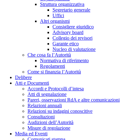
Struttura organizzativa
Segretario generale
Uffici
Altri organismi
Consigliere giuridico
Advisory board
Collegio dei revisori
Garante etico
Nucleo di valutazione
Che cosa fa l’Autorità
Normativa di riferimento
Regolamenti
Come si finanzia l’Autorità
Delibere
Atti e Documenti
Accordi e Protocolli d’intesa
Atti di segnalazione
Pareri, osservazioni RdA e altre comunicazioni
Relazioni annuali
Relazioni su indagini conoscitive
Consultazioni
Audizioni dell’Autorità
Misure di regolazione
Media ed Eventi
Comunicati stampa