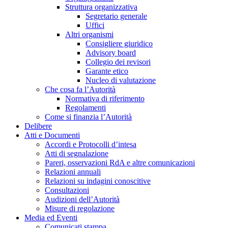
Struttura organizzativa
Segretario generale
Uffici
Altri organismi
Consigliere giuridico
Advisory board
Collegio dei revisori
Garante etico
Nucleo di valutazione
Che cosa fa l’Autorità
Normativa di riferimento
Regolamenti
Come si finanzia l’Autorità
Delibere
Atti e Documenti
Accordi e Protocolli d’intesa
Atti di segnalazione
Pareri, osservazioni RdA e altre comunicazioni
Relazioni annuali
Relazioni su indagini conoscitive
Consultazioni
Audizioni dell’Autorità
Misure di regolazione
Media ed Eventi
Comunicati stampa