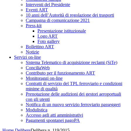
Interventi del Presidente
Eventi ART
10 anni dell’Autorità di regolazione dei trasporti
Campagna di comunicazione 2021
Press-kit
Presentazione istituzionale
Logo ART
Foto gallery
Bollettino ART
Notizie
Servizi on-line
Sistema Telematico di acquisizione reclami (SiTe)
ConciliaWeb
Contributo per il funzionamento ART
Monitoraggi on-line
Contratti di servizio del TPL ferroviario e condizioni
minime di qualità
Prenotazione delle audizioni dei gestori aeroportuali
con gli utenti
Notifica di un nuovo servizio ferroviario passeggeri
Modulistica
Accesso agli atti amministrativi
Pagamenti spontanei pagoPA
Home
Delibere
Delibera n. 119/2015