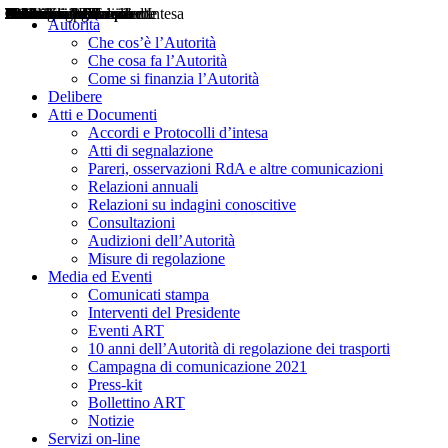
Delibere
Pareri
Consultazioni
Audizioni
Atti di Segnalazione
Accordi e Protocolli d'Intesa
Relazioni annuali
Misure di regolazione
Notizie
Comunicati Stampa
Bollettini ART
Convegni ART
Interviste del Presidente
Articoli in primo piano
Interventi del Presidente
2004
2005
2010
2013
2014
2015
2016
2017
2018
2019
202
2020
2021
2022
2023
2024
2025
2026
Aereo
Marittimo
Terrestre
Autorità
Che cos’è l’Autorità
Che cosa fa l’Autorità
Come si finanzia l’Autorità
Delibere
Atti e Documenti
Accordi e Protocolli d’intesa
Atti di segnalazione
Pareri, osservazioni RdA e altre comunicazioni
Relazioni annuali
Relazioni su indagini conoscitive
Consultazioni
Audizioni dell’Autorità
Misure di regolazione
Media ed Eventi
Comunicati stampa
Interventi del Presidente
Eventi ART
10 anni dell’Autorità di regolazione dei trasporti
Campagna di comunicazione 2021
Press-kit
Bollettino ART
Notizie
Servizi on-line