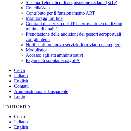
Sistema Telematico di acquisizione reclami (SiTe)
ConciliaWeb
Contributo per il funzionamento ART
Monitoraggi on-line
Contratti di servizio del TPL ferroviario e condizioni
minime di qualità
Prenotazione delle audizioni dei gestori aeroportuali
con gli utenti
Notifica di un nuovo servizio ferroviario passeggeri
Modulistica
Accesso agli atti amministrativi
Pagamenti spontanei pagoPA
Cerca
Italiano
English
Contatti
Amministrazione Trasparente
Login
L'AUTORITÀ
Cerca
Italiano
English