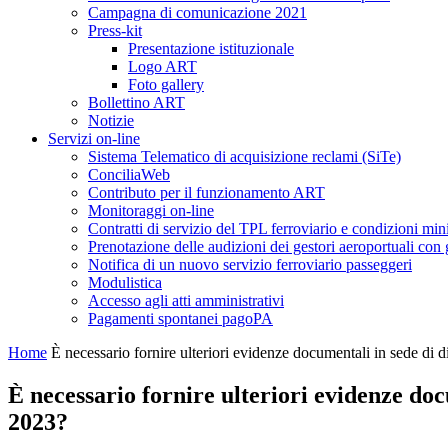
Campagna di comunicazione 2021
Press-kit
Presentazione istituzionale
Logo ART
Foto gallery
Bollettino ART
Notizie
Servizi on-line
Sistema Telematico di acquisizione reclami (SiTe)
ConciliaWeb
Contributo per il funzionamento ART
Monitoraggi on-line
Contratti di servizio del TPL ferroviario e condizioni min
Prenotazione delle audizioni dei gestori aeroportuali con g
Notifica di un nuovo servizio ferroviario passeggeri
Modulistica
Accesso agli atti amministrativi
Pagamenti spontanei pagoPA
Home
È necessario fornire ulteriori evidenze documentali in sede di d
È necessario fornire ulteriori evidenze doc
2023?