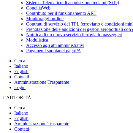
Sistema Telematico di acquisizione reclami (SiTe)
ConciliaWeb
Contributo per il funzionamento ART
Monitoraggi on-line
Contratti di servizio del TPL ferroviario e condizioni min
Prenotazione delle audizioni dei gestori aeroportuali con g
Notifica di un nuovo servizio ferroviario passeggeri
Modulistica
Accesso agli atti amministrativi
Pagamenti spontanei pagoPA
Cerca
Italiano
English
Contatti
Amministrazione Trasparente
Login
L'AUTORITÀ
Cerca
Italiano
English
Amministrazione Trasparente
Contatti