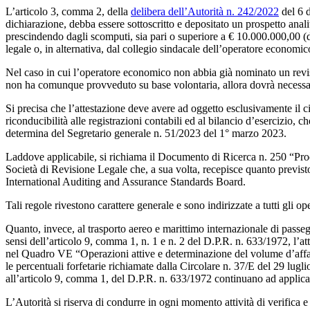
L’articolo 3, comma 2, della
delibera dell’Autorità n. 242/2022
del 6 d
dichiarazione, debba essere sottoscritto e depositato un prospetto analit
prescindendo dagli scomputi, sia pari o superiore a € 10.000.000,00 (die
legale o, in alternativa, dal collegio sindacale dell’operatore economico
Nel caso in cui l’operatore economico non abbia già nominato un revisor
non ha comunque provveduto su base volontaria, allora dovrà necessari
Si precisa che l’attestazione deve avere ad oggetto esclusivamente il cit
riconducibilità alle registrazioni contabili ed al bilancio d’esercizio, 
determina del Segretario generale n. 51/2023 del 1° marzo 2023.
Laddove applicabile, si richiama il Documento di Ricerca n. 250 “Proce
Società di Revisione Legale che, a sua volta, recepisce quanto previs
International Auditing and Assurance Standards Board.
Tali regole rivestono carattere generale e sono indirizzate a tutti gli o
Quanto, invece, al trasporto aereo e marittimo internazionale di passegg
sensi dell’articolo 9, comma 1, n. 1 e n. 2 del D.P.R. n. 633/1972, l’at
nel Quadro VE “Operazioni attive e determinazione del volume d’affari”
le percentuali forfetarie richiamate dalla Circolare n. 37/E del 29 lugl
all’articolo 9, comma 1, del D.P.R. n. 633/1972 continuano ad applicar
L’Autorità si riserva di condurre in ogni momento attività di verifica 