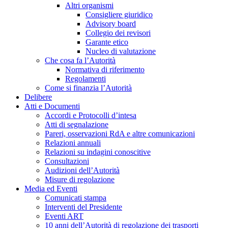
Altri organismi
Consigliere giuridico
Advisory board
Collegio dei revisori
Garante etico
Nucleo di valutazione
Che cosa fa l’Autorità
Normativa di riferimento
Regolamenti
Come si finanzia l’Autorità
Delibere
Atti e Documenti
Accordi e Protocolli d’intesa
Atti di segnalazione
Pareri, osservazioni RdA e altre comunicazioni
Relazioni annuali
Relazioni su indagini conoscitive
Consultazioni
Audizioni dell’Autorità
Misure di regolazione
Media ed Eventi
Comunicati stampa
Interventi del Presidente
Eventi ART
10 anni dell’Autorità di regolazione dei trasporti