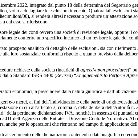
icembre 2022, integrato dal punto 18 della determina del Segretario ge
ico, volto a dettagliare le esclusioni invocate. Qualora tali esclusioni si
cimilioni/00), si renderà altresì necessario produrre un’attestazione sott
 a cui esse si riferiscono.
e legale dei conti ovvero una società di revisione legale, oppure il coll
amente conferire uno specifico incarico ad un revisore legale dei conti 
ato prospetto analitico di dettaglio delle esclusioni, sia con riferimento 
che alla loro sostanziale conformità rispetto a quanto previsto dalla deli
dure richieste dalla società (incarichi di
agreed-upon procedures
)” pu
to dallo Standard ISRS 4400 (
Revised
) “
Engagements to Perform Agre
peratori economici, a prescindere dalla natura giuridica e dall’ubicazione 
eri e/o merci, ai fini dell’individuazione della parte di origine/destinazi
testazione di cui all’articolo 3, comma 2, della delibera dell’Autorità n.
 della pertinente dichiarazione IVA, nonché, in assenza di puntuali crite
io 2011 dell’Agenzia delle Entrate – Direzione Centrale Normativa. Al rig
si anche per le operazioni che rientrano nel campo di applicazione dell’
e di accertamento delle dichiarazioni contenenti i dati anagrafici ed econ