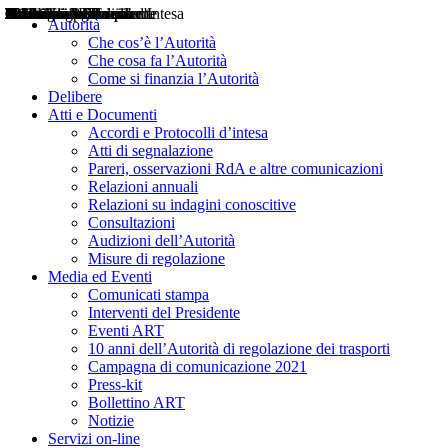
Delibere
Pareri
Consultazioni
Audizioni
Atti di Segnalazione
Accordi e Protocolli d'Intesa
Relazioni annuali
Misure di regolazione
Notizie
Comunicati Stampa
Bollettini ART
Convegni ART
Interviste del Presidente
Articoli in primo piano
Interventi del Presidente
2004
2005
2010
2013
2014
2015
2016
2017
2018
2019
202
2020
2021
2022
2023
2024
2025
2026
Aereo
Marittimo
Terrestre
Autorità
Che cos’è l’Autorità
Che cosa fa l’Autorità
Come si finanzia l’Autorità
Delibere
Atti e Documenti
Accordi e Protocolli d’intesa
Atti di segnalazione
Pareri, osservazioni RdA e altre comunicazioni
Relazioni annuali
Relazioni su indagini conoscitive
Consultazioni
Audizioni dell’Autorità
Misure di regolazione
Media ed Eventi
Comunicati stampa
Interventi del Presidente
Eventi ART
10 anni dell’Autorità di regolazione dei trasporti
Campagna di comunicazione 2021
Press-kit
Bollettino ART
Notizie
Servizi on-line