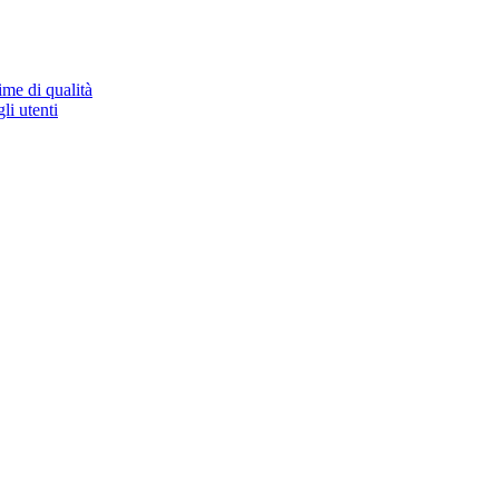
ime di qualità
li utenti