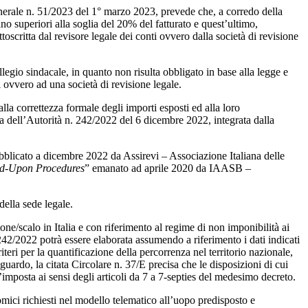
nerale n. 51/2023 del 1° marzo 2023, prevede che, a corredo della
ano superiori alla soglia del 20% del fatturato e quest’ultimo,
oscritta dal revisore legale dei conti ovvero dalla società di revisione
egio sindacale, in quanto non risulta obbligato in base alla legge e
ovvero ad una società di revisione legale.
alla correttezza formale degli importi esposti ed alla loro
bera dell’Autorità n. 242/2022 del 6 dicembre 2022, integrata dalla
bblicato a dicembre 2022 da Assirevi – Associazione Italiana delle
ed-Upon Procedures
” emanato ad aprile 2020 da IAASB –
della sede legale.
one/scalo in Italia e con riferimento al regime di non imponibilità ai
 242/2022 potrà essere elaborata assumendo a riferimento i dati indicati
ri per la quantificazione della percorrenza nel territorio nazionale,
uardo, la citata Circolare n. 37/E precisa che le disposizioni di cui
imposta ai sensi degli articoli da 7 a 7-septies del medesimo decreto.
omici richiesti nel modello telematico all’uopo predisposto e