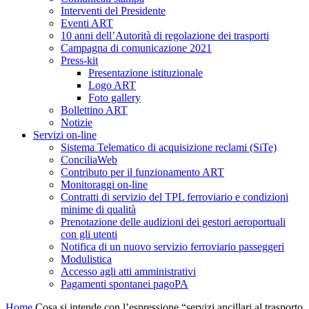
Interventi del Presidente
Eventi ART
10 anni dell’Autorità di regolazione dei trasporti
Campagna di comunicazione 2021
Press-kit
Presentazione istituzionale
Logo ART
Foto gallery
Bollettino ART
Notizie
Servizi on-line
Sistema Telematico di acquisizione reclami (SiTe)
ConciliaWeb
Contributo per il funzionamento ART
Monitoraggi on-line
Contratti di servizio del TPL ferroviario e condizioni
minime di qualità
Prenotazione delle audizioni dei gestori aeroportuali
con gli utenti
Notifica di un nuovo servizio ferroviario passeggeri
Modulistica
Accesso agli atti amministrativi
Pagamenti spontanei pagoPA
Home
Cosa si intende con l’espressione “servizi ancillari al trasporto