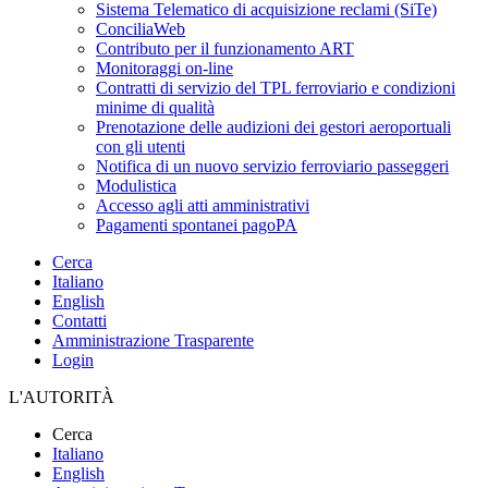
Sistema Telematico di acquisizione reclami (SiTe)
ConciliaWeb
Contributo per il funzionamento ART
Monitoraggi on-line
Contratti di servizio del TPL ferroviario e condizioni
minime di qualità
Prenotazione delle audizioni dei gestori aeroportuali
con gli utenti
Notifica di un nuovo servizio ferroviario passeggeri
Modulistica
Accesso agli atti amministrativi
Pagamenti spontanei pagoPA
Cerca
Italiano
English
Contatti
Amministrazione Trasparente
Login
L'AUTORITÀ
Cerca
Italiano
English