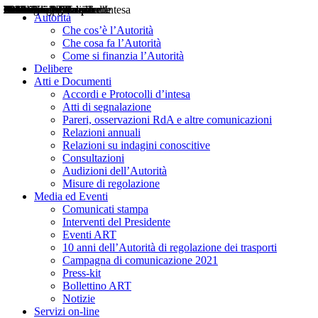
Delibere
Pareri
Consultazioni
Audizioni
Atti di Segnalazione
Accordi e Protocolli d'Intesa
Relazioni annuali
Misure di regolazione
Notizie
Comunicati Stampa
Bollettini ART
Convegni ART
Interviste del Presidente
Articoli in primo piano
Interventi del Presidente
2004
2005
2010
2013
2014
2015
2016
2017
2018
2019
202
2020
2021
2022
2023
2024
2025
2026
Aereo
Marittimo
Terrestre
Autorità
Che cos’è l’Autorità
Che cosa fa l’Autorità
Come si finanzia l’Autorità
Delibere
Atti e Documenti
Accordi e Protocolli d’intesa
Atti di segnalazione
Pareri, osservazioni RdA e altre comunicazioni
Relazioni annuali
Relazioni su indagini conoscitive
Consultazioni
Audizioni dell’Autorità
Misure di regolazione
Media ed Eventi
Comunicati stampa
Interventi del Presidente
Eventi ART
10 anni dell’Autorità di regolazione dei trasporti
Campagna di comunicazione 2021
Press-kit
Bollettino ART
Notizie
Servizi on-line