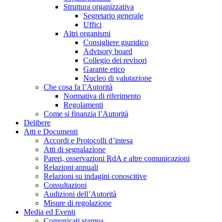
Struttura organizzativa
Segretario generale
Uffici
Altri organismi
Consigliere giuridico
Advisory board
Collegio dei revisori
Garante etico
Nucleo di valutazione
Che cosa fa l’Autorità
Normativa di riferimento
Regolamenti
Come si finanzia l’Autorità
Delibere
Atti e Documenti
Accordi e Protocolli d’intesa
Atti di segnalazione
Pareri, osservazioni RdA e altre comunicazioni
Relazioni annuali
Relazioni su indagini conoscitive
Consultazioni
Audizioni dell’Autorità
Misure di regolazione
Media ed Eventi
Comunicati stampa