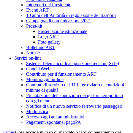
Interventi del Presidente
Eventi ART
10 anni dell’Autorità di regolazione dei trasporti
Campagna di comunicazione 2021
Press-kit
Presentazione istituzionale
Logo ART
Foto gallery
Bollettino ART
Notizie
Servizi on-line
Sistema Telematico di acquisizione reclami (SiTe)
ConciliaWeb
Contributo per il funzionamento ART
Monitoraggi on-line
Contratti di servizio del TPL ferroviario e condizioni
minime di qualità
Prenotazione delle audizioni dei gestori aeroportuali
con gli utenti
Notifica di un nuovo servizio ferroviario passeggeri
Modulistica
Accesso agli atti amministrativi
Pagamenti spontanei pagoPA
Home
Cosa accade in caso di mancato o tardivo pagamento del