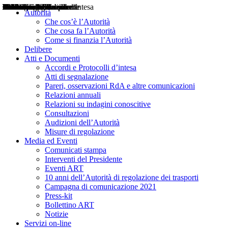
Delibere
Pareri
Consultazioni
Audizioni
Atti di Segnalazione
Accordi e Protocolli d'Intesa
Relazioni annuali
Misure di regolazione
Notizie
Comunicati Stampa
Bollettini ART
Convegni ART
Interviste del Presidente
Articoli in primo piano
Interventi del Presidente
2004
2005
2010
2013
2014
2015
2016
2017
2018
2019
202
2020
2021
2022
2023
2024
2025
2026
Aereo
Marittimo
Terrestre
Autorità
Che cos’è l’Autorità
Che cosa fa l’Autorità
Come si finanzia l’Autorità
Delibere
Atti e Documenti
Accordi e Protocolli d’intesa
Atti di segnalazione
Pareri, osservazioni RdA e altre comunicazioni
Relazioni annuali
Relazioni su indagini conoscitive
Consultazioni
Audizioni dell’Autorità
Misure di regolazione
Media ed Eventi
Comunicati stampa
Interventi del Presidente
Eventi ART
10 anni dell’Autorità di regolazione dei trasporti
Campagna di comunicazione 2021
Press-kit
Bollettino ART
Notizie
Servizi on-line