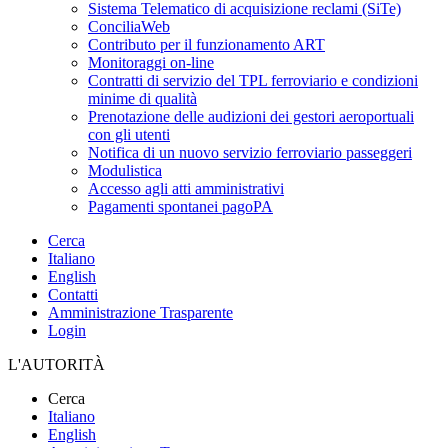
Sistema Telematico di acquisizione reclami (SiTe)
ConciliaWeb
Contributo per il funzionamento ART
Monitoraggi on-line
Contratti di servizio del TPL ferroviario e condizioni
minime di qualità
Prenotazione delle audizioni dei gestori aeroportuali
con gli utenti
Notifica di un nuovo servizio ferroviario passeggeri
Modulistica
Accesso agli atti amministrativi
Pagamenti spontanei pagoPA
Cerca
Italiano
English
Contatti
Amministrazione Trasparente
Login
L'AUTORITÀ
Cerca
Italiano
English