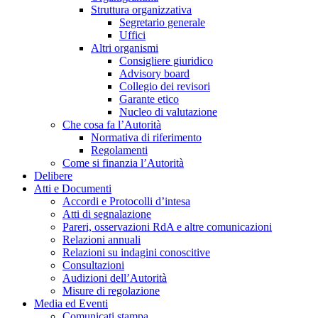
Struttura organizzativa
Segretario generale
Uffici
Altri organismi
Consigliere giuridico
Advisory board
Collegio dei revisori
Garante etico
Nucleo di valutazione
Che cosa fa l’Autorità
Normativa di riferimento
Regolamenti
Come si finanzia l’Autorità
Delibere
Atti e Documenti
Accordi e Protocolli d’intesa
Atti di segnalazione
Pareri, osservazioni RdA e altre comunicazioni
Relazioni annuali
Relazioni su indagini conoscitive
Consultazioni
Audizioni dell’Autorità
Misure di regolazione
Media ed Eventi
Comunicati stampa