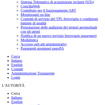
Sistema Telematico di acquisizione reclami (SiTe)
ConciliaWeb
Contributo per il funzionamento ART
Monitoraggi on-line
Contratti di servizio del TPL ferroviario e condizioni
minime di qualità
Prenotazione delle audizioni dei gestori aeroportuali
con gli utenti
Notifica di un nuovo servizio ferroviario passeggeri
Modulistica
Accesso agli atti amministrativi
Pagamenti spontanei pagoPA
Cerca
Italiano
English
Contatti
Amministrazione Trasparente
Login
L'AUTORITÀ
Cerca
Italiano
English