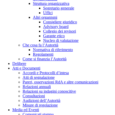
Struttura organizzativa
Segretario generale
Uffici
Altri organismi
Consigliere giuridico
Advisory board
Collegio dei revisori
Garante etico
Nucleo di valutazione
Che cosa fa l’Autorità
Normativa di riferimento
Regolamenti
Come si finanzia l’Autorità
Delibere
Atti e Documenti
Accordi e Protocolli d’intesa
Atti di segnalazione
Pareri, osservazioni RdA e altre comunicazioni
Relazioni annuali
Relazioni su indagini conoscitive
Consultazioni
Audizioni dell’Autorità
Misure di regolazione
Media ed Eventi
Comunicati stampa