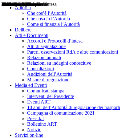
Delibere
Pareri
Consultazioni
Audizioni
Atti di Segnalazione
Accordi e Protocolli d'Intesa
Relazioni annuali
Misure di regolazione
Notizie
Comunicati Stampa
Bollettini ART
Convegni ART
Interviste del Presidente
Articoli in primo piano
Interventi del Presidente
2004
2005
2010
2013
2014
2015
2016
2017
2018
2019
202
2020
2021
2022
2023
2024
2025
2026
Aereo
Marittimo
Terrestre
Autorità
Che cos’è l’Autorità
Che cosa fa l’Autorità
Come si finanzia l’Autorità
Delibere
Atti e Documenti
Accordi e Protocolli d’intesa
Atti di segnalazione
Pareri, osservazioni RdA e altre comunicazioni
Relazioni annuali
Relazioni su indagini conoscitive
Consultazioni
Audizioni dell’Autorità
Misure di regolazione
Media ed Eventi
Comunicati stampa
Interventi del Presidente
Eventi ART
10 anni dell’Autorità di regolazione dei trasporti
Campagna di comunicazione 2021
Press-kit
Bollettino ART
Notizie
Servizi on-line