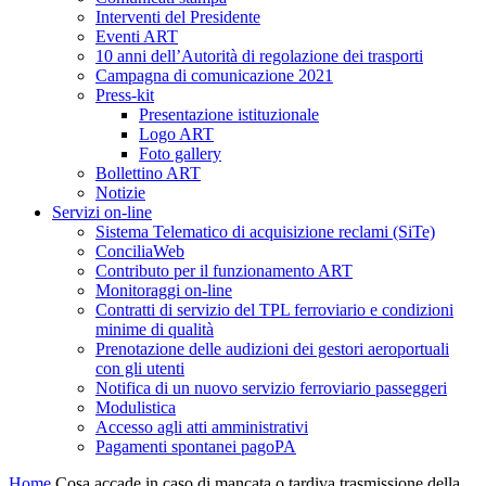
Interventi del Presidente
Eventi ART
10 anni dell’Autorità di regolazione dei trasporti
Campagna di comunicazione 2021
Press-kit
Presentazione istituzionale
Logo ART
Foto gallery
Bollettino ART
Notizie
Servizi on-line
Sistema Telematico di acquisizione reclami (SiTe)
ConciliaWeb
Contributo per il funzionamento ART
Monitoraggi on-line
Contratti di servizio del TPL ferroviario e condizioni
minime di qualità
Prenotazione delle audizioni dei gestori aeroportuali
con gli utenti
Notifica di un nuovo servizio ferroviario passeggeri
Modulistica
Accesso agli atti amministrativi
Pagamenti spontanei pagoPA
Home
Cosa accade in caso di mancata o tardiva trasmissione della