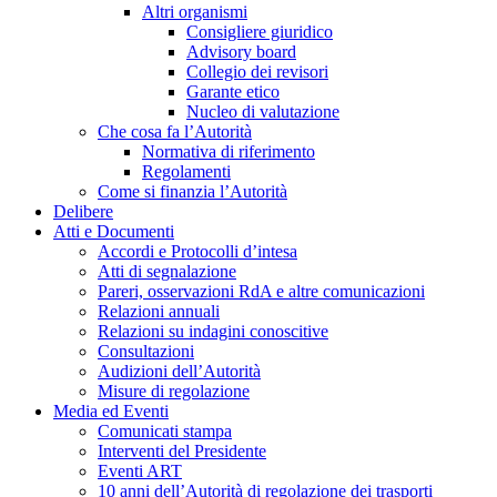
Altri organismi
Consigliere giuridico
Advisory board
Collegio dei revisori
Garante etico
Nucleo di valutazione
Che cosa fa l’Autorità
Normativa di riferimento
Regolamenti
Come si finanzia l’Autorità
Delibere
Atti e Documenti
Accordi e Protocolli d’intesa
Atti di segnalazione
Pareri, osservazioni RdA e altre comunicazioni
Relazioni annuali
Relazioni su indagini conoscitive
Consultazioni
Audizioni dell’Autorità
Misure di regolazione
Media ed Eventi
Comunicati stampa
Interventi del Presidente
Eventi ART
10 anni dell’Autorità di regolazione dei trasporti