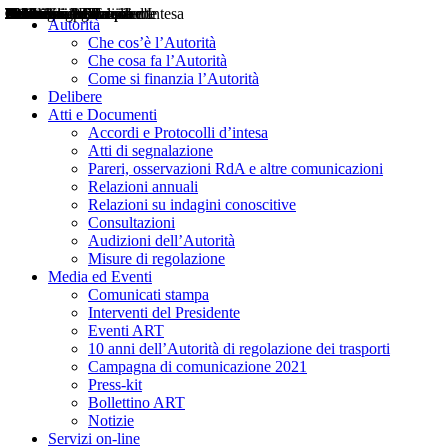
Delibere
Pareri
Consultazioni
Audizioni
Atti di Segnalazione
Accordi e Protocolli d'Intesa
Relazioni annuali
Misure di regolazione
Notizie
Comunicati Stampa
Bollettini ART
Convegni ART
Interviste del Presidente
Articoli in primo piano
Interventi del Presidente
2004
2005
2010
2013
2014
2015
2016
2017
2018
2019
202
2020
2021
2022
2023
2024
2025
2026
Aereo
Marittimo
Terrestre
Autorità
Che cos’è l’Autorità
Che cosa fa l’Autorità
Come si finanzia l’Autorità
Delibere
Atti e Documenti
Accordi e Protocolli d’intesa
Atti di segnalazione
Pareri, osservazioni RdA e altre comunicazioni
Relazioni annuali
Relazioni su indagini conoscitive
Consultazioni
Audizioni dell’Autorità
Misure di regolazione
Media ed Eventi
Comunicati stampa
Interventi del Presidente
Eventi ART
10 anni dell’Autorità di regolazione dei trasporti
Campagna di comunicazione 2021
Press-kit
Bollettino ART
Notizie
Servizi on-line