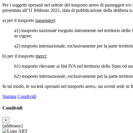
Per i soggetti operanti nel settore del trasporto aereo di passeggeri e/
presentata all’11 febbraio 2021, data di pubblicazione della delibera n
a) per il trasporto
passeggeri
:
a1) trasporto nazionale eseguito interamente nel territorio dell
in vigore;
a2) trasporto internazionale, esclusivamente per la parte territor
b) per il trasporto
merci
:
b1) trasporto rilevante ai fini IVA nel territorio dello Stato ed 
b2) trasporto internazionale, esclusivamente per la parte territor
In tal modo, le società operanti nel trasporto aereo, sia aventi sede in I
Stampa
Condividi
Condividi
×
[addtoany]