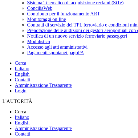
Sistema Telematico di acquisizione reclami (SiTe)
ConciliaWeb
Contributo per il funzionamento ART
Monitoraggi on-line
Contratti di servizio del TPL ferroviario e condizioni min
Prenotazione delle audizioni dei gestori aeroportuali con g
Notifica di un nuovo servizio ferroviario passeggeri
Modulistica
Accesso agli atti amministrativi
Pagamenti spontanei pagoPA
Cerca
Italiano
English
Contatti
Amministrazione Trasparente
Login
L'AUTORITÀ
Cerca
Italiano
English
Amministrazione Trasparente
Contatti