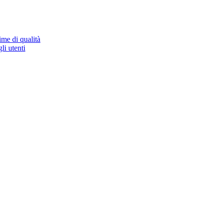
ime di qualità
li utenti