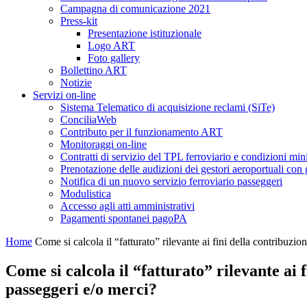
Campagna di comunicazione 2021
Press-kit
Presentazione istituzionale
Logo ART
Foto gallery
Bollettino ART
Notizie
Servizi on-line
Sistema Telematico di acquisizione reclami (SiTe)
ConciliaWeb
Contributo per il funzionamento ART
Monitoraggi on-line
Contratti di servizio del TPL ferroviario e condizioni min
Prenotazione delle audizioni dei gestori aeroportuali con g
Notifica di un nuovo servizio ferroviario passeggeri
Modulistica
Accesso agli atti amministrativi
Pagamenti spontanei pagoPA
Home
Come si calcola il “fatturato” rilevante ai fini della contribuzio
Come si calcola il “fatturato” rilevante ai 
passeggeri e/o merci?