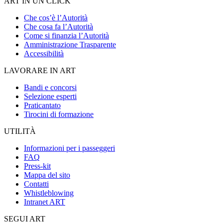
ART IN UN CLICK
Che cos’è l’Autorità
Che cosa fa l’Autorità
Come si finanzia l’Autorità
Amministrazione Trasparente
Accessibilità
LAVORARE IN ART
Bandi e concorsi
Selezione esperti
Praticantato
Tirocini di formazione
UTILITÀ
Informazioni per i passeggeri
FAQ
Press-kit
Mappa del sito
Contatti
Whistleblowing
Intranet ART
SEGUI ART