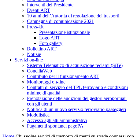
Interventi del Presidente
Eventi ART
10 anni dell’Autorità di regolazione dei trasporti
Campagna di comunicazione 2021
Press-kit
Presentazione istituzionale
Logo ART
Foto gallery
Bollettino ART
Notizie
Servizi on-line
Sistema Telematico di acquisizione reclami (SiTe)
ConciliaWeb
Contributo per il funzionamento ART
Monitoraggi on-line
Contratti di servizio del TPL ferroviario e condizioni
minime di qualità
Prenotazione delle audizioni dei gestori aeroportuali
con gli utenti
Notifica di un nuovo servizio ferroviario passeggeri
Modulistica
Accesso agli atti amministrativi
Pagamenti spontanei pagoPA
Home
Chi svolge servizi di trasporto di merci su strada connessi con