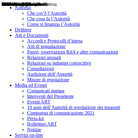
Delibere
Pareri
Consultazioni
Audizioni
Atti di Segnalazione
Accordi e Protocolli d'Intesa
Relazioni annuali
Misure di regolazione
Notizie
Comunicati Stampa
Bollettini ART
Convegni ART
Interviste del Presidente
Articoli in primo piano
Interventi del Presidente
2004
2005
2010
2013
2014
2015
2016
2017
2018
2019
202
2020
2021
2022
2023
2024
2025
2026
Aereo
Marittimo
Terrestre
Autorità
Che cos’è l’Autorità
Che cosa fa l’Autorità
Come si finanzia l’Autorità
Delibere
Atti e Documenti
Accordi e Protocolli d’intesa
Atti di segnalazione
Pareri, osservazioni RdA e altre comunicazioni
Relazioni annuali
Relazioni su indagini conoscitive
Consultazioni
Audizioni dell’Autorità
Misure di regolazione
Media ed Eventi
Comunicati stampa
Interventi del Presidente
Eventi ART
10 anni dell’Autorità di regolazione dei trasporti
Campagna di comunicazione 2021
Press-kit
Bollettino ART
Notizie
Servizi on-line