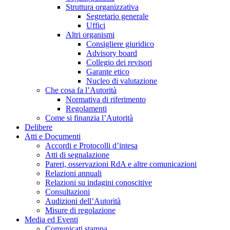
Struttura organizzativa
Segretario generale
Uffici
Altri organismi
Consigliere giuridico
Advisory board
Collegio dei revisori
Garante etico
Nucleo di valutazione
Che cosa fa l’Autorità
Normativa di riferimento
Regolamenti
Come si finanzia l’Autorità
Delibere
Atti e Documenti
Accordi e Protocolli d’intesa
Atti di segnalazione
Pareri, osservazioni RdA e altre comunicazioni
Relazioni annuali
Relazioni su indagini conoscitive
Consultazioni
Audizioni dell’Autorità
Misure di regolazione
Media ed Eventi
Comunicati stampa