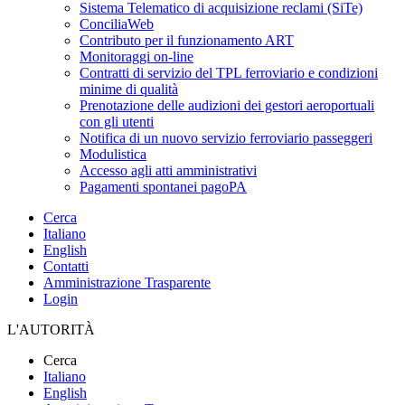
Sistema Telematico di acquisizione reclami (SiTe)
ConciliaWeb
Contributo per il funzionamento ART
Monitoraggi on-line
Contratti di servizio del TPL ferroviario e condizioni
minime di qualità
Prenotazione delle audizioni dei gestori aeroportuali
con gli utenti
Notifica di un nuovo servizio ferroviario passeggeri
Modulistica
Accesso agli atti amministrativi
Pagamenti spontanei pagoPA
Cerca
Italiano
English
Contatti
Amministrazione Trasparente
Login
L'AUTORITÀ
Cerca
Italiano
English