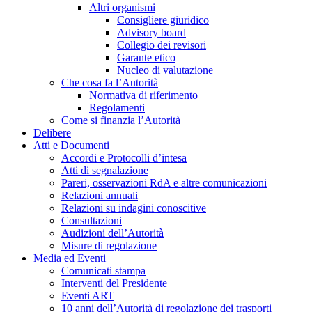
Altri organismi
Consigliere giuridico
Advisory board
Collegio dei revisori
Garante etico
Nucleo di valutazione
Che cosa fa l’Autorità
Normativa di riferimento
Regolamenti
Come si finanzia l’Autorità
Delibere
Atti e Documenti
Accordi e Protocolli d’intesa
Atti di segnalazione
Pareri, osservazioni RdA e altre comunicazioni
Relazioni annuali
Relazioni su indagini conoscitive
Consultazioni
Audizioni dell’Autorità
Misure di regolazione
Media ed Eventi
Comunicati stampa
Interventi del Presidente
Eventi ART
10 anni dell’Autorità di regolazione dei trasporti