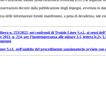
are osservazioni decorre dalla pubblicazione degli impegni, avvenuta in d
tezza delle informazioni fornite manifestano, a pena di decadenza, tale 
ra n. 253/2022, nei confronti di Troiolo Linee S.r.l., ai sensi dell’
2011, n. 214, per l’inottemperanza alle misure 3.1, lettera b.2), 3.3, 
impegni
nee S.r.l., nell’ambito del procedimento sanzionatorio avviato con 