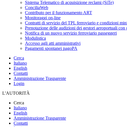
Sistema Telematico di acquisizione reclami (SiTe)
ConciliaWeb
Contributo per il funzionamento ART
Monitoraggi on-line
Contratti di servizio del TPL ferroviario e condizioni min
Prenotazione delle audizioni dei gestori aeroportuali con g
Notifica di un nuovo servizio ferroviario passeggeri
Modulistica
Accesso agli atti amministrativi
Pagamenti spontanei pagoPA
Cerca
Italiano
English
Contatti
Amministrazione Trasparente
Login
L'AUTORITÀ
Cerca
Italiano
English
Amministrazione Trasparente
Contatti