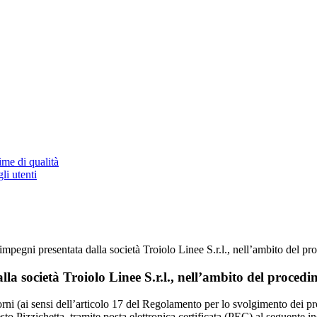
ime di qualità
li utenti
impegni presentata dalla società Troiolo Linee S.r.l., nell’ambito del 
la società Troiolo Linee S.r.l., nell’ambito del proced
iorni (ai sensi dell’articolo 17 del Regolamento per lo svolgimento dei 
sto Pizzichetta, tramite posta elettronica certificata (PEC) al seguente i