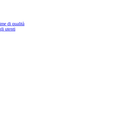
ime di qualità
li utenti