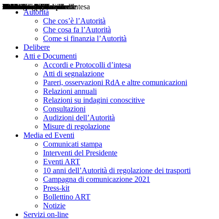
Delibere
Pareri
Consultazioni
Audizioni
Atti di Segnalazione
Accordi e Protocolli d'Intesa
Relazioni annuali
Misure di regolazione
Notizie
Comunicati Stampa
Bollettini ART
Convegni ART
Interviste del Presidente
Articoli in primo piano
Interventi del Presidente
2004
2005
2010
2013
2014
2015
2016
2017
2018
2019
202
2020
2021
2022
2023
2024
2025
2026
Aereo
Marittimo
Terrestre
Autorità
Che cos’è l’Autorità
Che cosa fa l’Autorità
Come si finanzia l’Autorità
Delibere
Atti e Documenti
Accordi e Protocolli d’intesa
Atti di segnalazione
Pareri, osservazioni RdA e altre comunicazioni
Relazioni annuali
Relazioni su indagini conoscitive
Consultazioni
Audizioni dell’Autorità
Misure di regolazione
Media ed Eventi
Comunicati stampa
Interventi del Presidente
Eventi ART
10 anni dell’Autorità di regolazione dei trasporti
Campagna di comunicazione 2021
Press-kit
Bollettino ART
Notizie
Servizi on-line