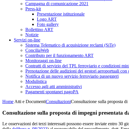
Campagna di comunicazione 2021
Press-kit
Presentazione istituzionale
Logo ART
Foto gallery
Bollettino ART
Notizie
Servizi on-line
Sistema Telematico di acquisizione reclami (SiTe)
ConciliaWeb
Contributo per il funzionamento ART
Monitoraggi on-line
Contratti di servizio del TPL ferroviario e condizioni min
Prenotazione delle audizioni dei gestori aeroportuali con g
Notifica di un nuovo servizio ferroviario passeggeri
Modulistica
Accesso agli atti amministrativi
Pagamenti spontanei pagoPA
Home
Atti e Documenti
Consultazioni
Consultazione sulla proposta di 
Consultazione sulla proposta di impegni presentata dal
Le osservazioni dei terzi interessati possono essere inviate entro 30 g
della
delibera n. 98/2023
) al responsabile del procedimento, dott. Erne