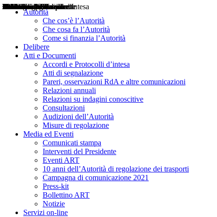
Delibere
Pareri
Consultazioni
Audizioni
Atti di Segnalazione
Accordi e Protocolli d'Intesa
Relazioni annuali
Misure di regolazione
Notizie
Comunicati Stampa
Bollettini ART
Convegni ART
Interviste del Presidente
Articoli in primo piano
Interventi del Presidente
2004
2005
2010
2013
2014
2015
2016
2017
2018
2019
202
2020
2021
2022
2023
2024
2025
2026
Aereo
Marittimo
Terrestre
Autorità
Che cos’è l’Autorità
Che cosa fa l’Autorità
Come si finanzia l’Autorità
Delibere
Atti e Documenti
Accordi e Protocolli d’intesa
Atti di segnalazione
Pareri, osservazioni RdA e altre comunicazioni
Relazioni annuali
Relazioni su indagini conoscitive
Consultazioni
Audizioni dell’Autorità
Misure di regolazione
Media ed Eventi
Comunicati stampa
Interventi del Presidente
Eventi ART
10 anni dell’Autorità di regolazione dei trasporti
Campagna di comunicazione 2021
Press-kit
Bollettino ART
Notizie
Servizi on-line