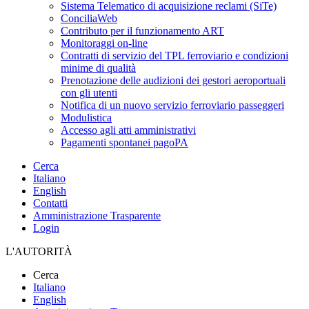
Sistema Telematico di acquisizione reclami (SiTe)
ConciliaWeb
Contributo per il funzionamento ART
Monitoraggi on-line
Contratti di servizio del TPL ferroviario e condizioni
minime di qualità
Prenotazione delle audizioni dei gestori aeroportuali
con gli utenti
Notifica di un nuovo servizio ferroviario passeggeri
Modulistica
Accesso agli atti amministrativi
Pagamenti spontanei pagoPA
Cerca
Italiano
English
Contatti
Amministrazione Trasparente
Login
L'AUTORITÀ
Cerca
Italiano
English