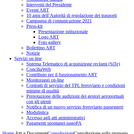
Interventi del Presidente
Eventi ART
10 anni dell’Autorità di regolazione dei trasporti
Campagna di comunicazione 2021
Press-kit
Presentazione istituzionale
Logo ART
Foto gallery
Bollettino ART
Notizie
Servizi on-line
Sistema Telematico di acquisizione reclami (SiTe)
ConciliaWeb
Contributo per il funzionamento ART
Monitoraggi on-line
Contratti di servizio del TPL ferroviario e condizioni
minime di qualità
Prenotazione delle audizioni dei gestori aeroportuali
con gli utenti
Notifica di un nuovo servizio ferroviario passeggeri
Modulistica
Accesso agli atti amministrativi
Pagamenti spontanei pagoPA
Home
Atti e Documenti
Consultazioni
Consultazione sulla proposta