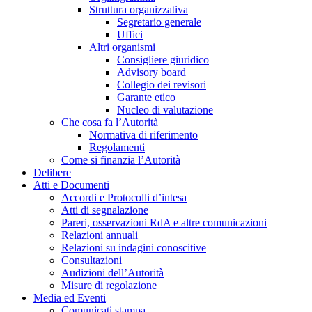
Struttura organizzativa
Segretario generale
Uffici
Altri organismi
Consigliere giuridico
Advisory board
Collegio dei revisori
Garante etico
Nucleo di valutazione
Che cosa fa l’Autorità
Normativa di riferimento
Regolamenti
Come si finanzia l’Autorità
Delibere
Atti e Documenti
Accordi e Protocolli d’intesa
Atti di segnalazione
Pareri, osservazioni RdA e altre comunicazioni
Relazioni annuali
Relazioni su indagini conoscitive
Consultazioni
Audizioni dell’Autorità
Misure di regolazione
Media ed Eventi
Comunicati stampa