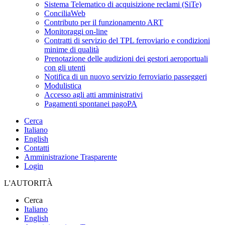
Sistema Telematico di acquisizione reclami (SiTe)
ConciliaWeb
Contributo per il funzionamento ART
Monitoraggi on-line
Contratti di servizio del TPL ferroviario e condizioni
minime di qualità
Prenotazione delle audizioni dei gestori aeroportuali
con gli utenti
Notifica di un nuovo servizio ferroviario passeggeri
Modulistica
Accesso agli atti amministrativi
Pagamenti spontanei pagoPA
Cerca
Italiano
English
Contatti
Amministrazione Trasparente
Login
L'AUTORITÀ
Cerca
Italiano
English