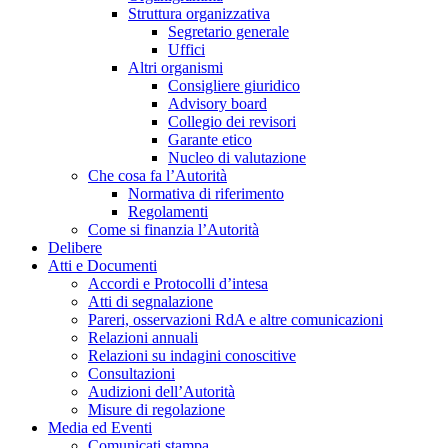
Struttura organizzativa
Segretario generale
Uffici
Altri organismi
Consigliere giuridico
Advisory board
Collegio dei revisori
Garante etico
Nucleo di valutazione
Che cosa fa l’Autorità
Normativa di riferimento
Regolamenti
Come si finanzia l’Autorità
Delibere
Atti e Documenti
Accordi e Protocolli d’intesa
Atti di segnalazione
Pareri, osservazioni RdA e altre comunicazioni
Relazioni annuali
Relazioni su indagini conoscitive
Consultazioni
Audizioni dell’Autorità
Misure di regolazione
Media ed Eventi
Comunicati stampa