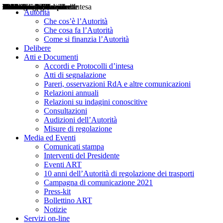
Delibere
Pareri
Consultazioni
Audizioni
Atti di Segnalazione
Accordi e Protocolli d'Intesa
Relazioni annuali
Misure di regolazione
Notizie
Comunicati Stampa
Bollettini ART
Convegni ART
Interviste del Presidente
Articoli in primo piano
Interventi del Presidente
2004
2005
2010
2013
2014
2015
2016
2017
2018
2019
202
2020
2021
2022
2023
2024
2025
2026
Aereo
Marittimo
Terrestre
Autorità
Che cos’è l’Autorità
Che cosa fa l’Autorità
Come si finanzia l’Autorità
Delibere
Atti e Documenti
Accordi e Protocolli d’intesa
Atti di segnalazione
Pareri, osservazioni RdA e altre comunicazioni
Relazioni annuali
Relazioni su indagini conoscitive
Consultazioni
Audizioni dell’Autorità
Misure di regolazione
Media ed Eventi
Comunicati stampa
Interventi del Presidente
Eventi ART
10 anni dell’Autorità di regolazione dei trasporti
Campagna di comunicazione 2021
Press-kit
Bollettino ART
Notizie
Servizi on-line