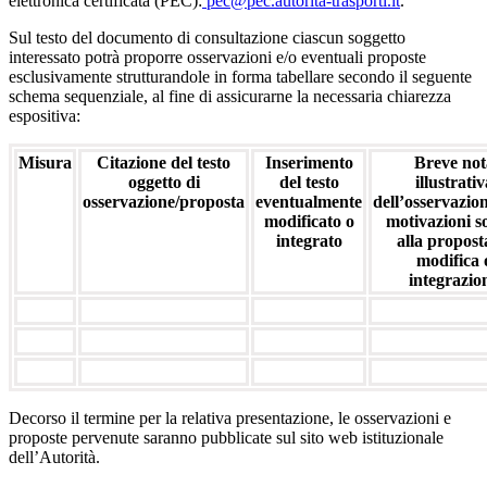
elettronica certificata (PEC):
pec@pec.autorita-trasporti.it
.
Sul testo del documento di consultazione ciascun soggetto
interessato potrà proporre osservazioni e/o eventuali proposte
esclusivamente strutturandole in forma tabellare secondo il seguente
schema sequenziale, al fine di assicurarne la necessaria chiarezza
espositiva:
Misura
Citazione del testo
Inserimento
Breve not
oggetto di
del testo
illustrativ
osservazione/proposta
eventualmente
dell’osservazion
modificato o
motivazioni so
integrato
alla propost
modifica 
integrazio
Decorso il termine per la relativa presentazione, le osservazioni e
proposte pervenute saranno pubblicate sul sito web istituzionale
dell’Autorità.