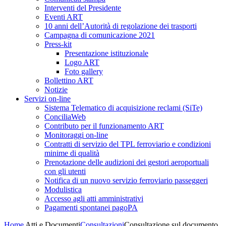
Interventi del Presidente
Eventi ART
10 anni dell’Autorità di regolazione dei trasporti
Campagna di comunicazione 2021
Press-kit
Presentazione istituzionale
Logo ART
Foto gallery
Bollettino ART
Notizie
Servizi on-line
Sistema Telematico di acquisizione reclami (SiTe)
ConciliaWeb
Contributo per il funzionamento ART
Monitoraggi on-line
Contratti di servizio del TPL ferroviario e condizioni
minime di qualità
Prenotazione delle audizioni dei gestori aeroportuali
con gli utenti
Notifica di un nuovo servizio ferroviario passeggeri
Modulistica
Accesso agli atti amministrativi
Pagamenti spontanei pagoPA
Home
Atti e Documenti
Consultazioni
Consultazione sul documento