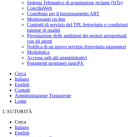
Sistema Telematico di acquisizione reclami (SiTe)
ConciliaWeb
Contributo per il funzionamento ART
Monitoraggi on-line
Contratti di servizio del TPL ferroviario e condizioni
minime di qualità
Prenotazione delle audizioni dei gestori aeroportuali
con gli utenti
Notifica di un nuovo servizio ferroviario passeggeri
Modulistica
Accesso agli atti amministrativi
Pagamenti spontanei pagoPA
Cerca
Italiano
English
Contatti
Amministrazione Trasparente
Login
L'AUTORITÀ
Cerca
Italiano
English