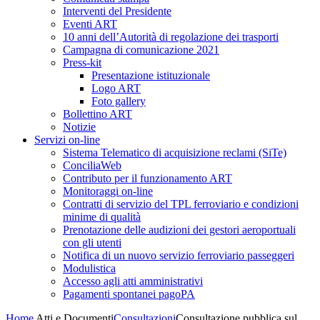
Interventi del Presidente
Eventi ART
10 anni dell’Autorità di regolazione dei trasporti
Campagna di comunicazione 2021
Press-kit
Presentazione istituzionale
Logo ART
Foto gallery
Bollettino ART
Notizie
Servizi on-line
Sistema Telematico di acquisizione reclami (SiTe)
ConciliaWeb
Contributo per il funzionamento ART
Monitoraggi on-line
Contratti di servizio del TPL ferroviario e condizioni
minime di qualità
Prenotazione delle audizioni dei gestori aeroportuali
con gli utenti
Notifica di un nuovo servizio ferroviario passeggeri
Modulistica
Accesso agli atti amministrativi
Pagamenti spontanei pagoPA
Home
Atti e Documenti
Consultazioni
Consultazione pubblica sul