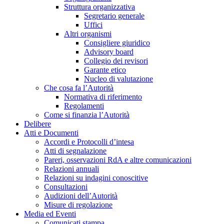
Struttura organizzativa
Segretario generale
Uffici
Altri organismi
Consigliere giuridico
Advisory board
Collegio dei revisori
Garante etico
Nucleo di valutazione
Che cosa fa l’Autorità
Normativa di riferimento
Regolamenti
Come si finanzia l’Autorità
Delibere
Atti e Documenti
Accordi e Protocolli d’intesa
Atti di segnalazione
Pareri, osservazioni RdA e altre comunicazioni
Relazioni annuali
Relazioni su indagini conoscitive
Consultazioni
Audizioni dell’Autorità
Misure di regolazione
Media ed Eventi
Comunicati stampa