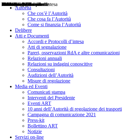
Delibere
Pareri
Consultazioni
Audizioni
Atti di Segnalazione
Accordi e Protocolli d'Intesa
Relazioni annuali
Misure di regolazione
Notizie
Comunicati Stampa
Bollettini ART
Convegni ART
Interviste del Presidente
Articoli in primo piano
Interventi del Presidente
2004
2005
2010
2013
2014
2015
2016
2017
2018
2019
202
2020
2021
2022
2023
2024
2025
2026
Aereo
Marittimo
Terrestre
Autorità
Che cos’è l’Autorità
Che cosa fa l’Autorità
Come si finanzia l’Autorità
Delibere
Atti e Documenti
Accordi e Protocolli d’intesa
Atti di segnalazione
Pareri, osservazioni RdA e altre comunicazioni
Relazioni annuali
Relazioni su indagini conoscitive
Consultazioni
Audizioni dell’Autorità
Misure di regolazione
Media ed Eventi
Comunicati stampa
Interventi del Presidente
Eventi ART
10 anni dell’Autorità di regolazione dei trasporti
Campagna di comunicazione 2021
Press-kit
Bollettino ART
Notizie
Servizi on-line