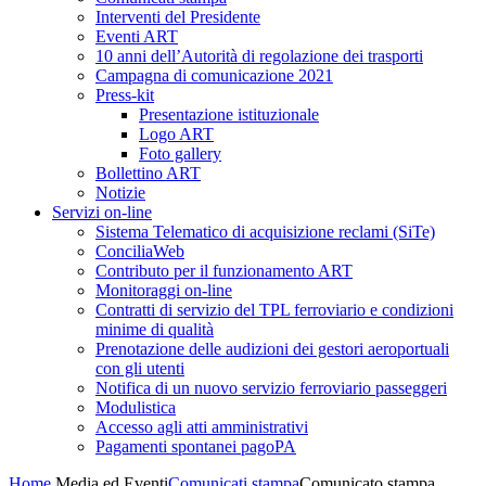
Interventi del Presidente
Eventi ART
10 anni dell’Autorità di regolazione dei trasporti
Campagna di comunicazione 2021
Press-kit
Presentazione istituzionale
Logo ART
Foto gallery
Bollettino ART
Notizie
Servizi on-line
Sistema Telematico di acquisizione reclami (SiTe)
ConciliaWeb
Contributo per il funzionamento ART
Monitoraggi on-line
Contratti di servizio del TPL ferroviario e condizioni
minime di qualità
Prenotazione delle audizioni dei gestori aeroportuali
con gli utenti
Notifica di un nuovo servizio ferroviario passeggeri
Modulistica
Accesso agli atti amministrativi
Pagamenti spontanei pagoPA
Home
Media ed Eventi
Comunicati stampa
Comunicato stampa