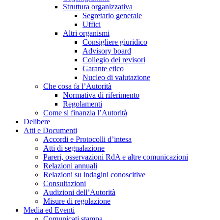
Struttura organizzativa
Segretario generale
Uffici
Altri organismi
Consigliere giuridico
Advisory board
Collegio dei revisori
Garante etico
Nucleo di valutazione
Che cosa fa l’Autorità
Normativa di riferimento
Regolamenti
Come si finanzia l’Autorità
Delibere
Atti e Documenti
Accordi e Protocolli d’intesa
Atti di segnalazione
Pareri, osservazioni RdA e altre comunicazioni
Relazioni annuali
Relazioni su indagini conoscitive
Consultazioni
Audizioni dell’Autorità
Misure di regolazione
Media ed Eventi
Comunicati stampa