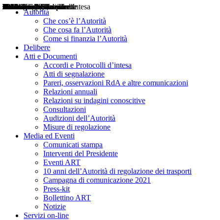
Delibere
Pareri
Consultazioni
Audizioni
Atti di Segnalazione
Accordi e Protocolli d'Intesa
Relazioni annuali
Misure di regolazione
Notizie
Comunicati Stampa
Bollettini ART
Convegni ART
Interviste del Presidente
Articoli in primo piano
Interventi del Presidente
2004
2005
2010
2013
2014
2015
2016
2017
2018
2019
202
2020
2021
2022
2023
2024
2025
2026
Aereo
Marittimo
Terrestre
Autorità
Che cos’è l’Autorità
Che cosa fa l’Autorità
Come si finanzia l’Autorità
Delibere
Atti e Documenti
Accordi e Protocolli d’intesa
Atti di segnalazione
Pareri, osservazioni RdA e altre comunicazioni
Relazioni annuali
Relazioni su indagini conoscitive
Consultazioni
Audizioni dell’Autorità
Misure di regolazione
Media ed Eventi
Comunicati stampa
Interventi del Presidente
Eventi ART
10 anni dell’Autorità di regolazione dei trasporti
Campagna di comunicazione 2021
Press-kit
Bollettino ART
Notizie
Servizi on-line