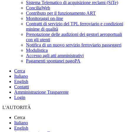
Sistema Telematico di acquisizione reclami (SiTe)
ConciliaWeb
Contributo per il funzionamento ART
Monitoraggi on-line
Contratti di servizio del TPL ferroviario e condizioni
minime di qualità
Prenotazione delle audizioni dei gestori aeroportuali
con gli utenti
Notifica di un nuovo servizio ferroviario passeggeri
Modulistica
Accesso agli atti amministrativi
Pagamenti spontanei pagoPA
Cerca
Italiano
English
Contatti
Amministrazione Trasparente
Login
L'AUTORITÀ
Cerca
Italiano
English