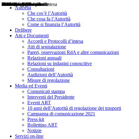
Delibere
Pareri
Consultazioni
Audizioni
Atti di Segnalazione
Accordi e Protocolli d'Intesa
Relazioni annuali
Misure di regolazione
Notizie
Comunicati Stampa
Bollettini ART
Convegni ART
Interviste del Presidente
Articoli in primo piano
Interventi del Presidente
2004
2005
2010
2013
2014
2015
2016
2017
2018
2019
202
2020
2021
2022
2023
2024
2025
2026
Aereo
Marittimo
Terrestre
Autorità
Che cos’è l’Autorità
Che cosa fa l’Autorità
Come si finanzia l’Autorità
Delibere
Atti e Documenti
Accordi e Protocolli d’intesa
Atti di segnalazione
Pareri, osservazioni RdA e altre comunicazioni
Relazioni annuali
Relazioni su indagini conoscitive
Consultazioni
Audizioni dell’Autorità
Misure di regolazione
Media ed Eventi
Comunicati stampa
Interventi del Presidente
Eventi ART
10 anni dell’Autorità di regolazione dei trasporti
Campagna di comunicazione 2021
Press-kit
Bollettino ART
Notizie
Servizi on-line