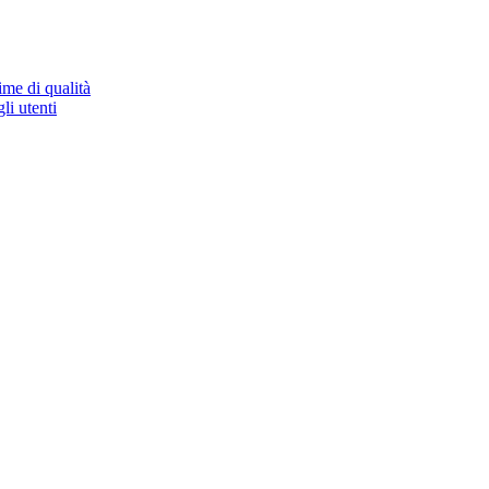
ime di qualità
li utenti