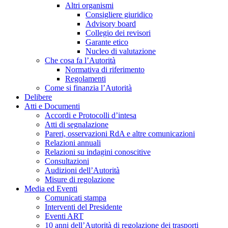
Altri organismi
Consigliere giuridico
Advisory board
Collegio dei revisori
Garante etico
Nucleo di valutazione
Che cosa fa l’Autorità
Normativa di riferimento
Regolamenti
Come si finanzia l’Autorità
Delibere
Atti e Documenti
Accordi e Protocolli d’intesa
Atti di segnalazione
Pareri, osservazioni RdA e altre comunicazioni
Relazioni annuali
Relazioni su indagini conoscitive
Consultazioni
Audizioni dell’Autorità
Misure di regolazione
Media ed Eventi
Comunicati stampa
Interventi del Presidente
Eventi ART
10 anni dell’Autorità di regolazione dei trasporti