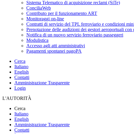
Sistema Telematico di acquisizione reclami (SiTe)
ConciliaWeb
Contributo per il funzionamento ART
Monitoraggi on-line
Contratti di servizio del TPL ferroviario e condizioni min
Prenotazione delle audizioni dei gestori aeroportuali con g
Notifica di un nuovo servizio ferroviario passeggeri
Modulistica
Accesso agli atti amministrativi
Pagamenti spontanei pagoPA
Cerca
Italiano
English
Contatti
Amministrazione Trasparente
Login
L'AUTORITÀ
Cerca
Italiano
English
Amministrazione Trasparente
Contatti