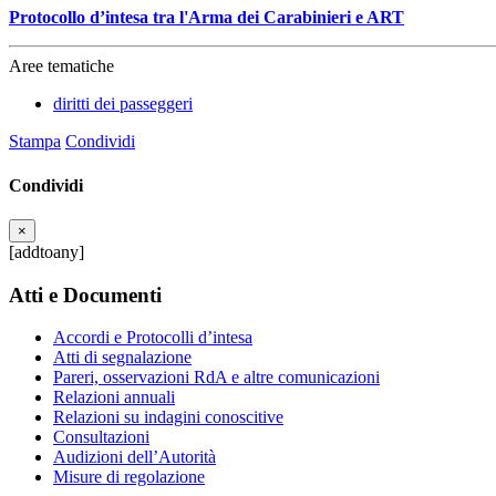
Protocollo d’intesa tra l'Arma dei Carabinieri e ART
Aree tematiche
diritti dei passeggeri
Stampa
Condividi
Condividi
×
[addtoany]
Atti e Documenti
Accordi e Protocolli d’intesa
Atti di segnalazione
Pareri, osservazioni RdA e altre comunicazioni
Relazioni annuali
Relazioni su indagini conoscitive
Consultazioni
Audizioni dell’Autorità
Misure di regolazione