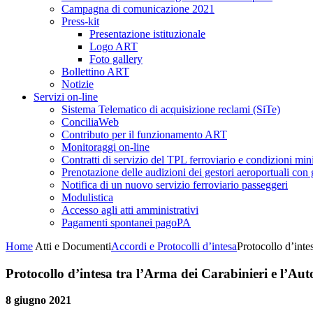
Campagna di comunicazione 2021
Press-kit
Presentazione istituzionale
Logo ART
Foto gallery
Bollettino ART
Notizie
Servizi on-line
Sistema Telematico di acquisizione reclami (SiTe)
ConciliaWeb
Contributo per il funzionamento ART
Monitoraggi on-line
Contratti di servizio del TPL ferroviario e condizioni min
Prenotazione delle audizioni dei gestori aeroportuali con g
Notifica di un nuovo servizio ferroviario passeggeri
Modulistica
Accesso agli atti amministrativi
Pagamenti spontanei pagoPA
Home
Atti e Documenti
Accordi e Protocolli d’intesa
Protocollo d’intes
Protocollo d’intesa tra l’Arma dei Carabinieri e l’Auto
8 giugno 2021