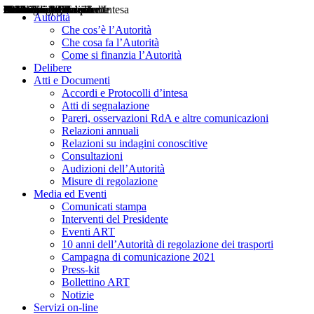
Delibere
Pareri
Consultazioni
Audizioni
Atti di Segnalazione
Accordi e Protocolli d'Intesa
Relazioni annuali
Misure di regolazione
Notizie
Comunicati Stampa
Bollettini ART
Convegni ART
Interviste del Presidente
Articoli in primo piano
Interventi del Presidente
2004
2005
2010
2013
2014
2015
2016
2017
2018
2019
202
2020
2021
2022
2023
2024
2025
2026
Aereo
Marittimo
Terrestre
Autorità
Che cos’è l’Autorità
Che cosa fa l’Autorità
Come si finanzia l’Autorità
Delibere
Atti e Documenti
Accordi e Protocolli d’intesa
Atti di segnalazione
Pareri, osservazioni RdA e altre comunicazioni
Relazioni annuali
Relazioni su indagini conoscitive
Consultazioni
Audizioni dell’Autorità
Misure di regolazione
Media ed Eventi
Comunicati stampa
Interventi del Presidente
Eventi ART
10 anni dell’Autorità di regolazione dei trasporti
Campagna di comunicazione 2021
Press-kit
Bollettino ART
Notizie
Servizi on-line