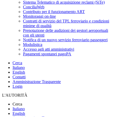
Sistema Telematico di acquisizione reclami (SiTe)
ConciliaWeb
Contributo per il funzionamento ART
Monitoraggi on-line
Contratti di servizio del TPL ferroviario e condizioni
minime di qualità
Prenotazione delle audizioni dei gestori aeroportuali
con gli utenti
Notifica di un nuovo servizio ferroviario passeggeri
Modulistica
Accesso agli atti amministrativi
Pagamenti spontanei pagoPA
Cerca
Italiano
English
Contatti
Amministrazione Trasparente
Login
L'AUTORITÀ
Cerca
Italiano
English