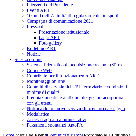
Interventi del Presidente
Eventi ART
10 anni dell’Autorità di regolazione dei trasporti
Campagna di comunicazione 2021
Press-kit
Presentazione istituzionale
Logo ART
Foto gallery
Bollettino ART
Notizie
Servizi on-line
Sistema Telematico di acquisizione reclami (SiTe)
ConciliaWeb
Contributo per il funzionamento ART
Monitoraggi on-line
Contratti di servizio del TPL ferroviario e condizioni
minime di qualità
Prenotazione delle audizioni dei gestori aeroportuali
con gli utenti
Notifica di un nuovo servizio ferroviario passeggeri
Modulistica
Accesso agli atti amministrativi
Pagamenti spontanei pagoPA
Home
Media ed Eventi
Comunicati stampa
Prorogato al 14 giugno il