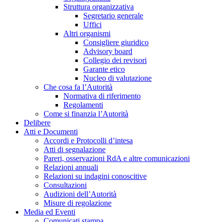
Struttura organizzativa
Segretario generale
Uffici
Altri organismi
Consigliere giuridico
Advisory board
Collegio dei revisori
Garante etico
Nucleo di valutazione
Che cosa fa l’Autorità
Normativa di riferimento
Regolamenti
Come si finanzia l’Autorità
Delibere
Atti e Documenti
Accordi e Protocolli d’intesa
Atti di segnalazione
Pareri, osservazioni RdA e altre comunicazioni
Relazioni annuali
Relazioni su indagini conoscitive
Consultazioni
Audizioni dell’Autorità
Misure di regolazione
Media ed Eventi
Comunicati stampa