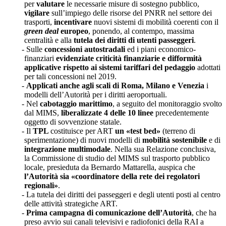
per
valutare
le necessarie misure di sostegno pubblico,
vigilare
sull’impiego delle risorse del PNRR nel settore dei
trasporti,
incentivare
nuovi sistemi di mobilità coerenti con il
green deal
europeo
, ponendo, al contempo, massima
centralità e alla
tutela dei diritti di utenti passeggeri
.
Sulle
concessioni autostradali
ed i piani economico-
finanziari
evidenziate
criticità finanziarie e difformità
applicative rispetto ai sistemi tariffari del pedaggio
adottati
per tali concessioni nel 2019.
Applicati anche agli scali di Roma, Milano e Venezia
i
modelli dell’Autorità per i diritti aeroportuali.
Nel
cabotaggio marittimo
, a seguito del monitoraggio svolto
dal MIMS,
liberalizzate 4 delle 10 linee
precedentemente
oggetto di sovvenzione statale.
Il
TPL
costituisce per ART
un «test bed»
(terreno di
sperimentazione) di nuovi modelli di
mobilità sostenibile
e di
integrazione multimodale
. Nella sua Relazione conclusiva,
la Commissione di studio del MIMS sul trasporto pubblico
locale, presieduta da Bernardo Mattarella, auspica che
l’Autorità sia «coordinatore della rete dei regolatori
regionali»
.
La tutela dei diritti dei passeggeri e degli utenti posti al centro
delle attività strategiche ART.
Prima campagna di comunicazione dell’Autorità
, che ha
preso avvio sui canali televisivi e radiofonici della RAI a