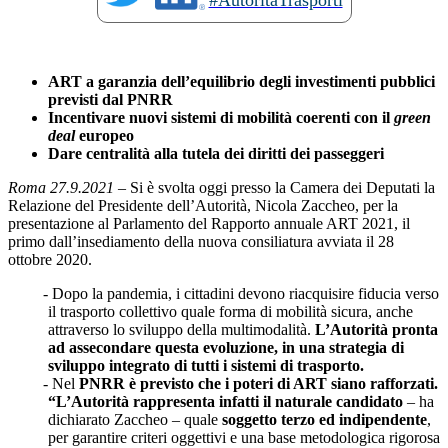
#AutoritàTrasporti
ART a garanzia dell’equilibrio degli investimenti pubblici
previsti dal PNRR
Incentivare nuovi sistemi di mobilità coerenti con il
green
deal
europeo
Dare centralità alla tutela dei diritti dei passeggeri
Roma 27.9.2021
– Si è svolta oggi presso la Camera dei Deputati la
Relazione del Presidente dell’Autorità, Nicola Zaccheo, per la
presentazione al Parlamento del Rapporto annuale ART 2021, il
primo dall’insediamento della nuova consiliatura avviata il 28
ottobre 2020.
Dopo la pandemia, i cittadini devono riacquisire fiducia verso
il trasporto collettivo quale forma di mobilità sicura, anche
attraverso lo sviluppo della multimodalità.
L’Autorità pronta
ad assecondare questa evoluzione, in una strategia di
sviluppo integrato di tutti i sistemi di trasporto.
Nel
PNRR è previsto che i poteri di ART siano rafforzati.
“L’Autorità rappresenta infatti il naturale candidato
– ha
dichiarato Zaccheo – quale
soggetto terzo ed indipendente
,
per garantire criteri oggettivi e una base metodologica rigorosa