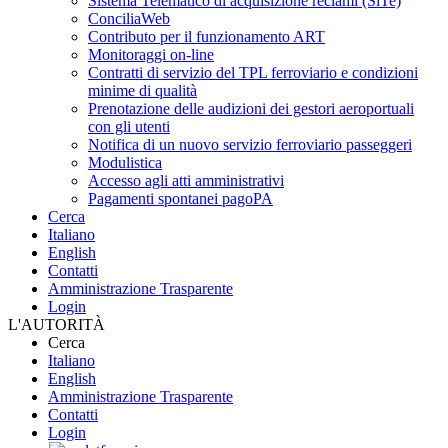
Sistema Telematico di acquisizione reclami (SiTe)
ConciliaWeb
Contributo per il funzionamento ART
Monitoraggi on-line
Contratti di servizio del TPL ferroviario e condizioni
minime di qualità
Prenotazione delle audizioni dei gestori aeroportuali
con gli utenti
Notifica di un nuovo servizio ferroviario passeggeri
Modulistica
Accesso agli atti amministrativi
Pagamenti spontanei pagoPA
Cerca
Italiano
English
Contatti
Amministrazione Trasparente
Login
L'AUTORITÀ
Cerca
Italiano
English
Amministrazione Trasparente
Contatti
Login