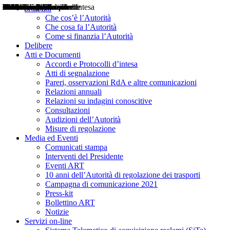
Delibere
Pareri
Consultazioni
Audizioni
Atti di Segnalazione
Accordi e Protocolli d'Intesa
Relazioni annuali
Misure di regolazione
Notizie
Comunicati Stampa
Bollettini ART
Convegni ART
Interviste del Presidente
Articoli in primo piano
Interventi del Presidente
2004
2005
2010
2013
2014
2015
2016
2017
2018
2019
202
2020
2021
2022
2023
2024
2025
2026
Aereo
Marittimo
Terrestre
Autorità
Che cos’è l’Autorità
Che cosa fa l’Autorità
Come si finanzia l’Autorità
Delibere
Atti e Documenti
Accordi e Protocolli d’intesa
Atti di segnalazione
Pareri, osservazioni RdA e altre comunicazioni
Relazioni annuali
Relazioni su indagini conoscitive
Consultazioni
Audizioni dell’Autorità
Misure di regolazione
Media ed Eventi
Comunicati stampa
Interventi del Presidente
Eventi ART
10 anni dell’Autorità di regolazione dei trasporti
Campagna di comunicazione 2021
Press-kit
Bollettino ART
Notizie
Servizi on-line