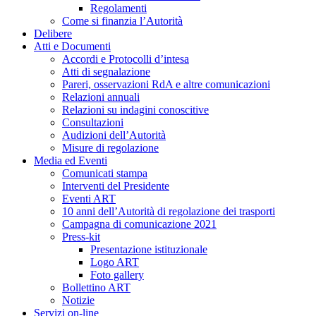
Regolamenti
Come si finanzia l’Autorità
Delibere
Atti e Documenti
Accordi e Protocolli d’intesa
Atti di segnalazione
Pareri, osservazioni RdA e altre comunicazioni
Relazioni annuali
Relazioni su indagini conoscitive
Consultazioni
Audizioni dell’Autorità
Misure di regolazione
Media ed Eventi
Comunicati stampa
Interventi del Presidente
Eventi ART
10 anni dell’Autorità di regolazione dei trasporti
Campagna di comunicazione 2021
Press-kit
Presentazione istituzionale
Logo ART
Foto gallery
Bollettino ART
Notizie
Servizi on-line